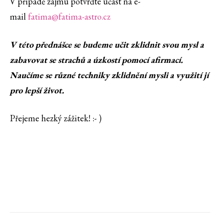
V případě zájmu potvrďte účast na e-
mail
fatima@fatima-astro.cz
V této přednášce se budeme učit zklidnit svou mysl a
zabavovat se strachů a úzkostí pomocí afirmací.
Naučíme se různé techniky zklidnění mysli a využití jí
pro lepší život.
Přejeme hezký zážitek! :- )