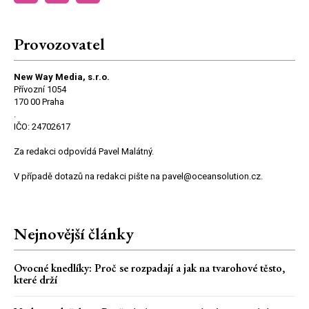
Provozovatel
New Way Media, s.r.o.
Přívozní 1054
170 00 Praha
.
IČO: 24702617
Za redakci odpovídá Pavel Malátný.
V případě dotazů na redakci pište na pavel@oceansolution.cz.
Nejnovější články
Ovocné knedlíky: Proč se rozpadají a jak na tvarohové těsto,
které drží