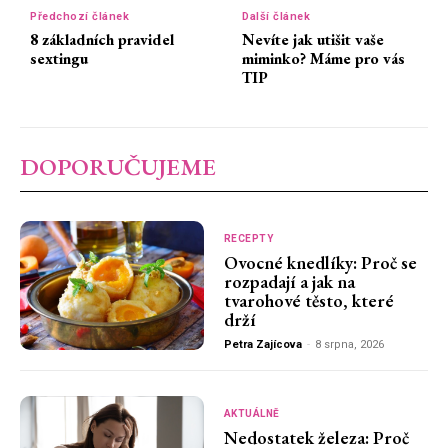
Předchozí článek
Další článek
8 základních pravidel
Nevíte jak utišit vaše
sextingu
miminko? Máme pro vás
TIP
DOPORUČUJEME
RECEPTY
Ovocné knedlíky: Proč se
rozpadají a jak na
tvarohové těsto, které
drží
Petra Zajícova
-
8 srpna, 2026
AKTUÁLNĚ
Nedostatek železa: Proč