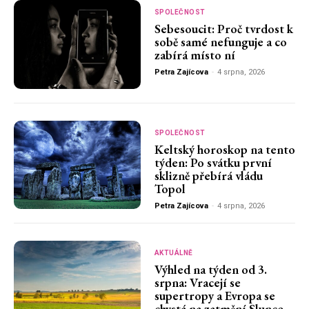
SPOLEČNOST
Sebesoucit: Proč tvrdost k
sobě samé nefunguje a co
zabírá místo ní
Petra Zajícova
-
4 srpna, 2026
SPOLEČNOST
Keltský horoskop na tento
týden: Po svátku první
sklizně přebírá vládu
Topol
Petra Zajícova
-
4 srpna, 2026
AKTUÁLNĚ
Výhled na týden od 3.
srpna: Vracejí se
supertropy a Evropa se
chystá na zatmění Slunce