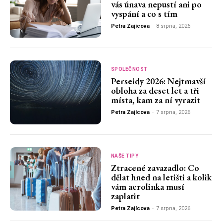
vás únava nepustí ani po
vyspání a co s tím
Petra Zajícova
-
8 srpna, 2026
SPOLEČNOST
Perseidy 2026: Nejtmavší
obloha za deset let a tři
místa, kam za ní vyrazit
Petra Zajícova
-
7 srpna, 2026
NAŠE TIPY
Ztracené zavazadlo: Co
dělat hned na letišti a kolik
vám aerolinka musí
zaplatit
Petra Zajícova
-
7 srpna, 2026