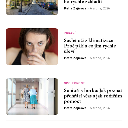
ho rychle zchladit
Petra Zajícova
-
6 srpna, 2026
ZDRAVÍ
Suché oči z klimatizace:
Proč pálí a co jim rychle
uleví
Petra Zajícova
-
5 srpna, 2026
SPOLEČNOST
Senioři v horku: Jak poznat
přehřátí včas a jak rodičům
pomoct
Petra Zajícova
-
5 srpna, 2026