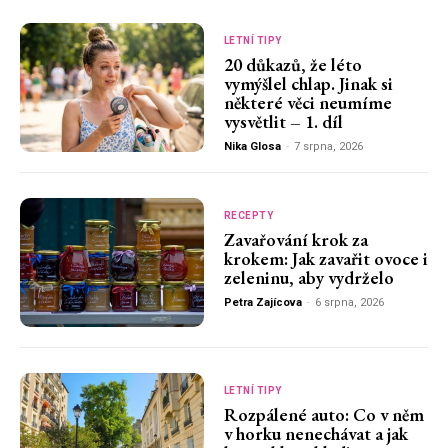
LETNÍ TIPY
20 důkazů, že léto
vymýšlel chlap. Jinak si
některé věci neumíme
vysvětlit – 1. díl
Nika Glosa
-
7 srpna, 2026
RECEPTY
Zavařování krok za
krokem: Jak zavařit ovoce i
zeleninu, aby vydrželo
Petra Zajícova
-
6 srpna, 2026
LETNÍ TIPY
Rozpálené auto: Co v něm
v horku nenechávat a jak