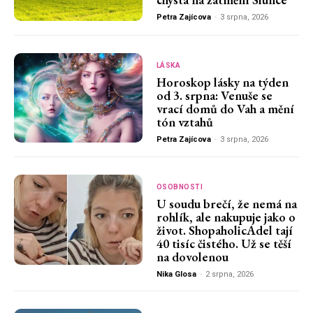
Petra Zajícova
-
3 srpna, 2026
LÁSKA
Horoskop lásky na týden
od 3. srpna: Venuše se
vrací domů do Vah a mění
tón vztahů
Petra Zajícova
-
3 srpna, 2026
OSOBNOSTI
U soudu brečí, že nemá na
rohlík, ale nakupuje jako o
život. ShopaholicAdel tají
40 tisíc čistého. Už se těší
na dovolenou
Nika Glosa
-
2 srpna, 2026