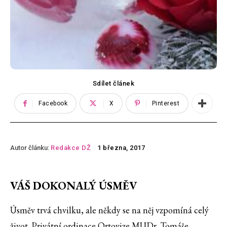
Sdílet článek
Facebook
X
Pinterest
Autor článku:
Redakce DŽ
1 března, 2017
VÁŠ DOKONALÝ ÚSMĚV
Úsměv trvá chvilku, ale někdy se na něj vzpomíná celý
život. Privátní ordinace Ortovize MUDr. Tomáše