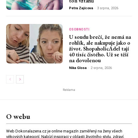
tón vztahů
Petra Zajícova
-
3 srpna, 2026
OSOBNOSTI
U soudu brečí, že nemá na
rohlík, ale nakupuje jako o
život. ShopaholicAdel tají
40 tisíc čistého. Už se těší
na dovolenou
Nika Glosa
-
2 srpna, 2026
Reklama
O webu
Web Dokonalazena.cz je online magazín zaměřený na ženy všech
věkových kategorií. Nabízí inspiraci v oblasti životního stylu, zdraví,