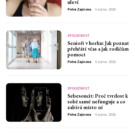
uleví
Petra Zajícova
-
5 srpna, 2026
SPOLEČNOST
Senioři v horku: Jak poznat
přehřátí včas a jak rodičům
pomoct
Petra Zajícova
-
5 srpna, 2026
SPOLEČNOST
Sebesoucit: Proč tvrdost k
sobě samé nefunguje a co
zabírá místo ní
Petra Zajícova
-
4 srpna, 2026