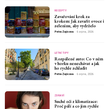
RECEPTY
Zavařování krok za
krokem: Jak zavařit ovoce i
zeleninu, aby vydrželo
Petra Zajícova
-
6 srpna, 2026
LETNÍ TIPY
Rozpálené auto: Co v něm
v horku nenechávat a jak
ho rychle zchladit
Petra Zajícova
-
6 srpna, 2026
ZDRAVÍ
Suché oči z klimatizace:
Proč pálí a co jim rychle