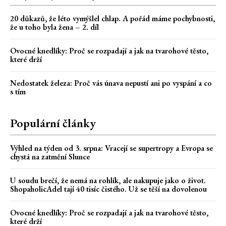
20 důkazů, že léto vymýšlel chlap. A pořád máme pochybnosti,
že u toho byla žena – 2. díl
Ovocné knedlíky: Proč se rozpadají a jak na tvarohové těsto,
které drží
Nedostatek železa: Proč vás únava nepustí ani po vyspání a co
s tím
Populární články
Výhled na týden od 3. srpna: Vracejí se supertropy a Evropa se
chystá na zatmění Slunce
U soudu brečí, že nemá na rohlík, ale nakupuje jako o život.
ShopaholicAdel tají 40 tisíc čistého. Už se těší na dovolenou
Ovocné knedlíky: Proč se rozpadají a jak na tvarohové těsto,
které drží