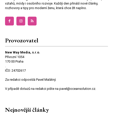
vztahů, módy i osobního rozvoje. Každý den přináší nové články,
rozhovory a tipy pro moderní ženu, která chce žít naplno.
Provozovatel
New Way Media, s.r.o.
Přívozní 1054
170 00 Praha
.
IČO: 24702617
Za redakci odpovídá Pavel Malátný.
V případě dotazů na redakci pište na pavel@oceansolution.cz.
Nejnovější články