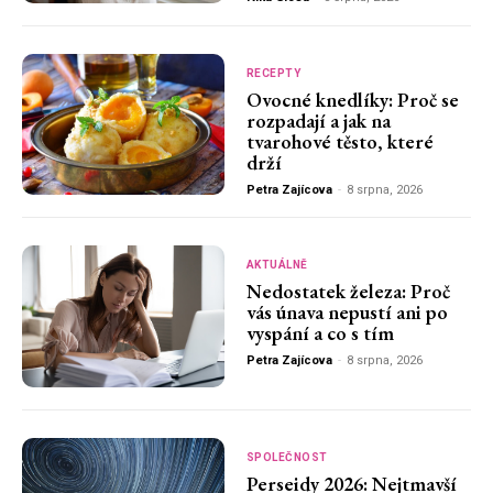
RECEPTY
Ovocné knedlíky: Proč se
rozpadají a jak na
tvarohové těsto, které
drží
Petra Zajícova
-
8 srpna, 2026
AKTUÁLNĚ
Nedostatek železa: Proč
vás únava nepustí ani po
vyspání a co s tím
Petra Zajícova
-
8 srpna, 2026
SPOLEČNOST
Perseidy 2026: Nejtmavší