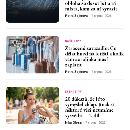
obloha za deset let a tři
místa, kam za ní vyrazit
Petra Zajícova
-
7 srpna, 2026
NAŠE TIPY
Ztracené zavazadlo: Co
dělat hned na letišti a kolik
vám aerolinka musí
zaplatit
Petra Zajícova
-
7 srpna, 2026
LETNÍ TIPY
20 důkazů, že léto
vymýšlel chlap. Jinak si
některé věci neumíme
vysvětlit – 1. díl
Nika Glosa
-
7 srpna, 2026