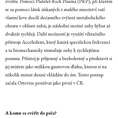
zvolíte. Pomocí Platelet-Rich Plasma (PRP), při kterém
se za pomoci látek získaných z malého množství vaší
vlastní krve docílí dočasného zvýšení metabolického
obratu v oblasti zubů, je následně možné zuby hýbat až
dvakrát rychleji. Další možností je využítí vibračního
přístroje Acceledent, který kmitá specifickou frekvencí
a ta biomechanicky stimuluje zuby k rychlejšímu
posunu. Přístroj je příjemný a bezbolestný a představit si
jej můžete jako měkkou gumovou dlahu, kterou si na
několik minut denně vkládáte do úst. Tento postup
začala Ortovize používat jako první v ČR.
A komu se svěřit do péče?