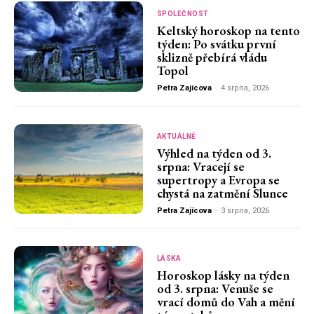
SPOLEČNOST
Keltský horoskop na tento
týden: Po svátku první
sklizně přebírá vládu
Topol
Petra Zajícova
-
4 srpna, 2026
AKTUÁLNĚ
Výhled na týden od 3.
srpna: Vracejí se
supertropy a Evropa se
chystá na zatmění Slunce
Petra Zajícova
-
3 srpna, 2026
LÁSKA
Horoskop lásky na týden
od 3. srpna: Venuše se
vrací domů do Vah a mění