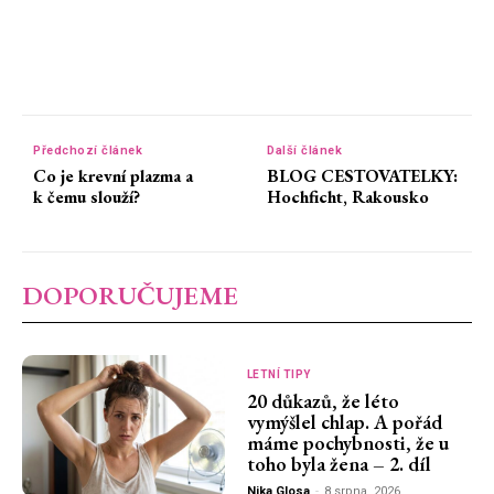
Předchozí článek
Další článek
Co je krevní plazma a
BLOG CESTOVATELKY:
k čemu slouží?
Hochficht, Rakousko
DOPORUČUJEME
LETNÍ TIPY
20 důkazů, že léto
vymýšlel chlap. A pořád
máme pochybnosti, že u
toho byla žena – 2. díl
Nika Glosa
-
8 srpna, 2026