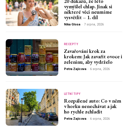
20 důkazů, že léto
vymýšlel chlap. Jinak si
některé věci neumíme
vysvětlit – 1. díl
Nika Glosa
-
7 srpna, 2026
RECEPTY
Zavařování krok za
krokem: Jak zavařit ovoce i
zeleninu, aby vydrželo
Petra Zajícova
-
6 srpna, 2026
LETNÍ TIPY
Rozpálené auto: Co v něm
v horku nenechávat a jak
ho rychle zchladit
Petra Zajícova
-
6 srpna, 2026