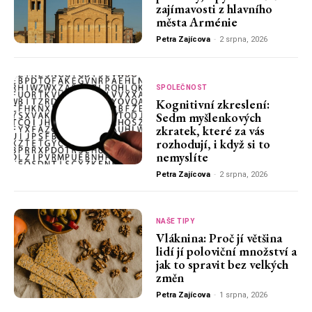
zajímavosti z hlavního
města Arménie
Petra Zajícova
-
2 srpna, 2026
SPOLEČNOST
Kognitivní zkreslení:
Sedm myšlenkových
zkratek, které za vás
rozhodují, i když si to
nemyslíte
Petra Zajícova
-
2 srpna, 2026
NAŠE TIPY
Vláknina: Proč jí většina
lidí jí poloviční množství a
jak to spravit bez velkých
změn
Petra Zajícova
-
1 srpna, 2026