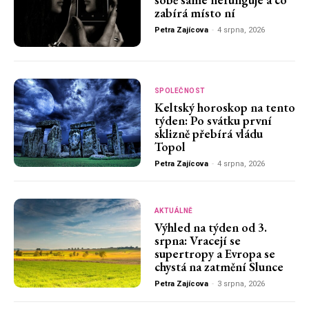
zabírá místo ní
Petra Zajícova
-
4 srpna, 2026
SPOLEČNOST
Keltský horoskop na tento
týden: Po svátku první
sklizně přebírá vládu
Topol
Petra Zajícova
-
4 srpna, 2026
AKTUÁLNĚ
Výhled na týden od 3.
srpna: Vracejí se
supertropy a Evropa se
chystá na zatmění Slunce
Petra Zajícova
-
3 srpna, 2026