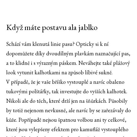
Když máte postavu ala jablko
Schází vám klenutá linie pasu? Opticky si k ní
dopomůžete díky dvoudílným plavkám naznačující pas,
a to klidně i s výrazným páskem. Neváhejte také plážový
look vytunit kalhotkami na způsob líbivé sukně.
V případě, že je vaše bříško vystouplé a navíc obaleno
tukovými polštářky, tak investujte do vyšších kalhotek.
Nikoli ale do těch, které drží jen na šňůrkách. Působily
by totiž nejenom nevkusně, ale navíc by se zařezávaly do
kůže. Popřípadě nejsou špatnou volbou ani ty celkové,
které jsou vylepšeny efektem pro kamufláž vystouplého