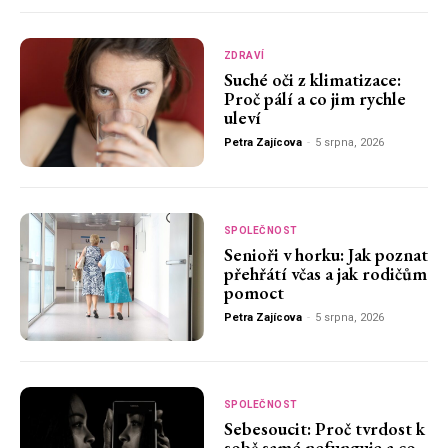
ZDRAVÍ
Suché oči z klimatizace:
Proč pálí a co jim rychle
uleví
Petra Zajícova
-
5 srpna, 2026
SPOLEČNOST
Senioři v horku: Jak poznat
přehřátí včas a jak rodičům
pomoct
Petra Zajícova
-
5 srpna, 2026
SPOLEČNOST
Sebesoucit: Proč tvrdost k
sobě samé nefunguje a co