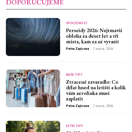
DOPORUČUJEME
SPOLEČNOST
Perseidy 2026: Nejtmavší
obloha za deset let a tři
místa, kam za ní vyrazit
Petra Zajícova
-
7 srpna, 2026
NAŠE TIPY
Ztracené zavazadlo: Co
dělat hned na letišti a kolik
vám aerolinka musí
zaplatit
Petra Zajícova
-
7 srpna, 2026
LETNÍ TIPY