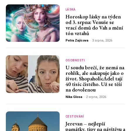
LÁSKA
Horoskop lásky na týden
od 3. srpna: Venuše se
vrací domů do Vah a mění
tón vztahů
Petra Zajícova
-
3 srpna, 2026
OSOBNOSTI
U soudu brečí, že nemá na
rohlík, ale nakupuje jako o
život. ShopaholicAdel tají
40 tisíc čistého. Už se těší
na dovolenou
Nika Glosa
-
2 srpna, 2026
CESTOVÁNÍ
Jerevan – nejlepší
památky, tipy na návštěvu a