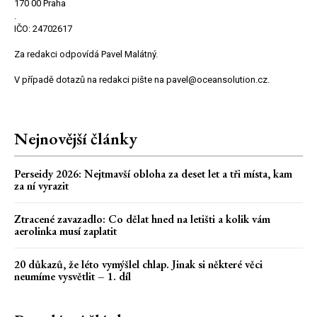
170 00 Praha
.
IČO: 24702617
Za redakci odpovídá Pavel Malátný.
V případě dotazů na redakci pište na pavel@oceansolution.cz.
Nejnovější články
Perseidy 2026: Nejtmavší obloha za deset let a tři místa, kam
za ní vyrazit
Ztracené zavazadlo: Co dělat hned na letišti a kolik vám
aerolinka musí zaplatit
20 důkazů, že léto vymýšlel chlap. Jinak si některé věci
neumíme vysvětlit – 1. díl