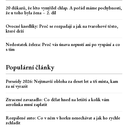
20 důkazů, že léto vymýšlel chlap. A pořád máme pochybnosti,
že u toho byla žena – 2. díl
Ovocné knedlíky: Proč se rozpadají a jak na tvarohové těsto,
které drží
Nedostatek železa: Proč vás únava nepustí ani po vyspání a co
s tím
Populární články
Perseidy 2026: Nejtmavší obloha za deset let a tři místa, kam
za ní vyrazit
Ztracené zavazadlo: Co dělat hned na letišti a kolik vám
aerolinka musí zaplatit
Rozpálené auto: Co v něm v horku nenechávat a jak ho rychle
zchladit