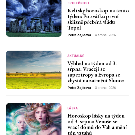
SPOLEČNOST
Keltský horoskop na tento
týden: Po svátku první
sklizně přebírá vládu
Topol
Petra Zajícova
-
4 srpna, 2026
AKTUÁLNĚ
Výhled na týden od 3.
srpna: Vracejí se
supertropy a Evropa se
chystá na zatmění Slunce
Petra Zajícova
-
3 srpna, 2026
LÁSKA
Horoskop lásky na týden
od 3. srpna: Venuše se
vrací domů do Vah a mění
tón vztahů