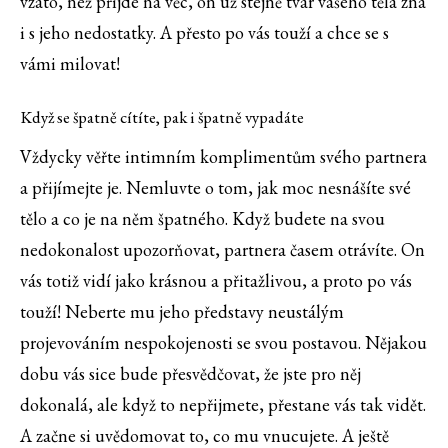
vzato, než přijde na věc, on už stejně tvar vašeho těla zná
i s jeho nedostatky. A přesto po vás touží a chce se s
vámi milovat!
Když se špatně cítíte, pak i špatně vypadáte
Vždycky věřte intimním komplimentům svého partnera
a přijímejte je. Nemluvte o tom, jak moc nesnášíte své
tělo a co je na něm špatného. Když budete na svou
nedokonalost upozorňovat, partnera časem otrávíte. On
vás totiž vidí jako krásnou a přitažlivou, a proto po vás
touží! Neberte mu jeho představy neustálým
projevováním nespokojenosti se svou postavou. Nějakou
dobu vás sice bude přesvědčovat, že jste pro něj
dokonalá, ale když to nepřijmete, přestane vás tak vidět.
A začne si uvědomovat to, co mu vnucujete. A ještě