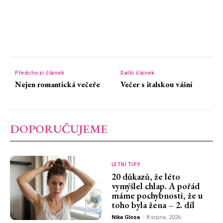
Předchozí článek
Další článek
Nejen romantická večeře
Večer s italskou vášní
DOPORUČUJEME
LETNÍ TIPY
20 důkazů, že léto
vymýšlel chlap. A pořád
máme pochybnosti, že u
toho byla žena – 2. díl
Nika Glosa
-
8 srpna, 2026