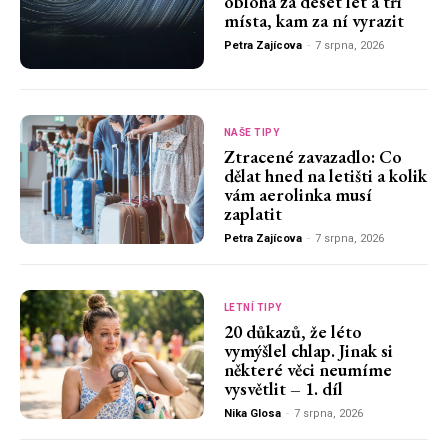
obloha za deset let a tři
místa, kam za ní vyrazit
Petra Zajícova
-
7 srpna, 2026
NAŠE TIPY
Ztracené zavazadlo: Co
dělat hned na letišti a kolik
vám aerolinka musí
zaplatit
Petra Zajícova
-
7 srpna, 2026
LETNÍ TIPY
20 důkazů, že léto
vymýšlel chlap. Jinak si
některé věci neumíme
vysvětlit – 1. díl
Nika Glosa
-
7 srpna, 2026