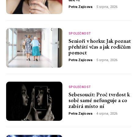
Petra Zajícova
-
5 srpna, 2026
SPOLEČNOST
Senioři v horku: Jak poznat
přehřátí včas a jak rodičům
pomoct
Petra Zajícova
-
5 srpna, 2026
SPOLEČNOST
Sebesoucit: Proč tvrdost k
sobě samé nefunguje a co
zabírá místo ní
Petra Zajícova
-
4 srpna, 2026