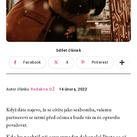
Sdílet článek
Facebook
X
Pinterest
Autor článku:
Redakce DŽ
14 února, 2022
Když dáte najevo, že se cítíte jako sexbomba, vašemu
partnerovi se zatmí před očima a bude vás za ni opravdu
považovat.
Kdo by nechtěl při sexu vypadat dokonale! Proto se až