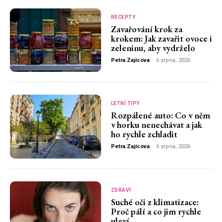
RECEPTY
Zavařování krok za
krokem: Jak zavařit ovoce i
zeleninu, aby vydrželo
Petra Zajícova
-
6 srpna, 2026
LETNÍ TIPY
Rozpálené auto: Co v něm
v horku nenechávat a jak
ho rychle zchladit
Petra Zajícova
-
6 srpna, 2026
ZDRAVÍ
Suché oči z klimatizace:
Proč pálí a co jim rychle
uleví