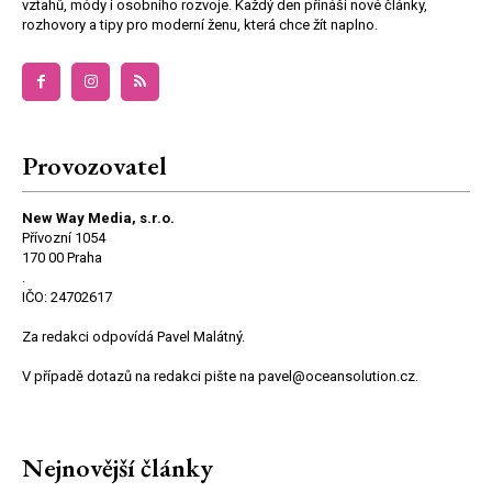
vztahů, módy i osobního rozvoje. Každý den přináší nové články,
rozhovory a tipy pro moderní ženu, která chce žít naplno.
Provozovatel
New Way Media, s.r.o.
Přívozní 1054
170 00 Praha
.
IČO: 24702617
Za redakci odpovídá Pavel Malátný.
V případě dotazů na redakci pište na pavel@oceansolution.cz.
Nejnovější články