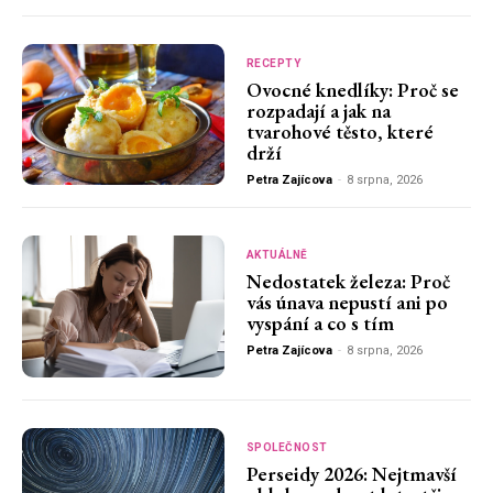
RECEPTY
Ovocné knedlíky: Proč se
rozpadají a jak na
tvarohové těsto, které
drží
Petra Zajícova
-
8 srpna, 2026
AKTUÁLNĚ
Nedostatek železa: Proč
vás únava nepustí ani po
vyspání a co s tím
Petra Zajícova
-
8 srpna, 2026
SPOLEČNOST
Perseidy 2026: Nejtmavší