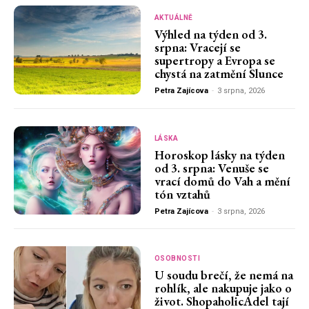
AKTUÁLNĚ
Výhled na týden od 3.
srpna: Vracejí se
supertropy a Evropa se
chystá na zatmění Slunce
Petra Zajícova
-
3 srpna, 2026
LÁSKA
Horoskop lásky na týden
od 3. srpna: Venuše se
vrací domů do Vah a mění
tón vztahů
Petra Zajícova
-
3 srpna, 2026
OSOBNOSTI
U soudu brečí, že nemá na
rohlík, ale nakupuje jako o
život. ShopaholicAdel tají