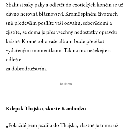
Sbalit si saky paky a odletět do exotických končin se už
dávno nerovná bláznovství. Kromě splnění životních
snů především posílíte vaši odvahu, sebevědomí a
zjistíte, že doma je přes všechny nedostatky opravdu
krásně. Kromě toho vaše album bude přetékat
vydařenými momentkami. Tak na nic nečekejte a
odleťte
za dobrodružstvím.
Reklama
'
Kdepak Thajsko, zkuste Kambodžu
„Pokaždé jsem jezdila do Thajska, vlastně je tomu už