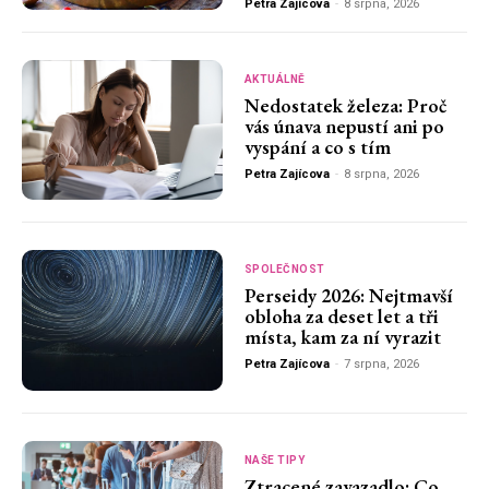
Petra Zajícova
-
8 srpna, 2026
AKTUÁLNĚ
Nedostatek železa: Proč
vás únava nepustí ani po
vyspání a co s tím
Petra Zajícova
-
8 srpna, 2026
SPOLEČNOST
Perseidy 2026: Nejtmavší
obloha za deset let a tři
místa, kam za ní vyrazit
Petra Zajícova
-
7 srpna, 2026
NAŠE TIPY
Ztracené zavazadlo: Co