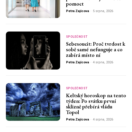
pomoct
Petra Zajícova
-
5 srpna, 2026
SPOLEČNOST
Sebesoucit: Proč tvrdost k
sobě samé nefunguje a co
zabírá místo ní
Petra Zajícova
-
4 srpna, 2026
SPOLEČNOST
Keltský horoskop na tento
týden: Po svátku první
sklizně přebírá vládu
Topol
Petra Zajícova
-
4 srpna, 2026