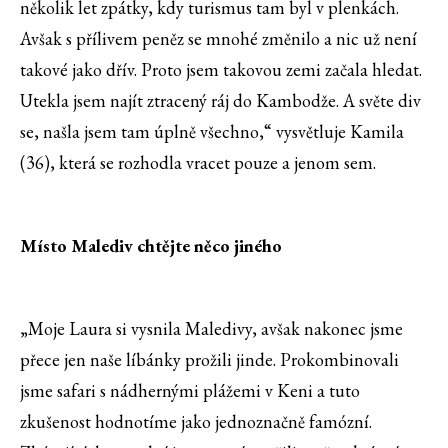
několik let zpátky, kdy turismus tam byl v plenkách.
Avšak s přílivem peněz se mnohé změnilo a nic už není
takové jako dřív. Proto jsem takovou zemi začala hledat.
Utekla jsem najít ztracený ráj do Kambodže. A světe div
se, našla jsem tam úplně všechno,“ vysvětluje Kamila
(36), která se rozhodla vracet pouze a jenom sem.
Místo Malediv chtějte něco jiného
„Moje Laura si vysnila Maledivy, avšak nakonec jsme
přece jen naše líbánky prožili jinde. Prokombinovali
jsme safari s nádhernými plážemi v Keni a tuto
zkušenost hodnotíme jako jednoznačně famózní.