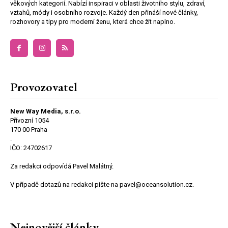
věkových kategorií. Nabízí inspiraci v oblasti životního stylu, zdraví,
vztahů, módy i osobního rozvoje. Každý den přináší nové články,
rozhovory a tipy pro moderní ženu, která chce žít naplno.
Provozovatel
New Way Media, s.r.o.
Přívozní 1054
170 00 Praha
.
IČO: 24702617
Za redakci odpovídá Pavel Malátný.
V případě dotazů na redakci pište na pavel@oceansolution.cz.
Nejnovější články