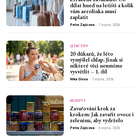
dělat hned na letišti a kolik
vám aerolinka musí
zaplatit
Petra Zajícova
-
7 srpna, 2026
LETNÍ TIPY
20 důkazů, že léto
vymýšlel chlap. Jinak si
některé věci neumíme
vysvětlit – 1. díl
Nika Glosa
-
7 srpna, 2026
RECEPTY
Zavařování krok za
krokem: Jak zavařit ovoce i
zeleninu, aby vydrželo
Petra Zajícova
-
6 srpna, 2026