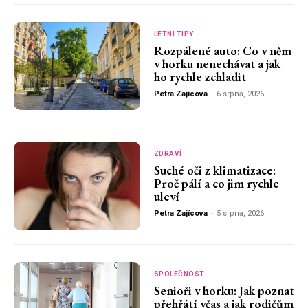
LETNÍ TIPY
Rozpálené auto: Co v něm
v horku nenechávat a jak
ho rychle zchladit
Petra Zajícova
-
6 srpna, 2026
ZDRAVÍ
Suché oči z klimatizace:
Proč pálí a co jim rychle
uleví
Petra Zajícova
-
5 srpna, 2026
SPOLEČNOST
Senioři v horku: Jak poznat
přehřátí včas a jak rodičům