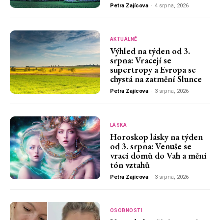
Petra Zajícova
-
4 srpna, 2026
AKTUÁLNĚ
Výhled na týden od 3.
srpna: Vracejí se
supertropy a Evropa se
chystá na zatmění Slunce
Petra Zajícova
-
3 srpna, 2026
LÁSKA
Horoskop lásky na týden
od 3. srpna: Venuše se
vrací domů do Vah a mění
tón vztahů
Petra Zajícova
-
3 srpna, 2026
OSOBNOSTI