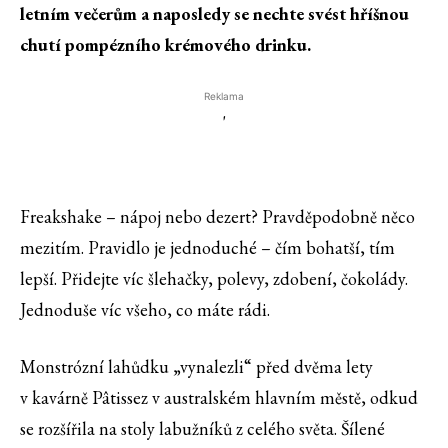
letním večerům a naposledy se nechte svést hříšnou
chutí pompézního krémového drinku.
Reklama
'
Freakshake – nápoj nebo dezert? Pravděpodobně něco
mezitím. Pravidlo je jednoduché – čím bohatší, tím
lepší. Přidejte víc šlehačky, polevy, zdobení, čokolády.
Jednoduše víc všeho, co máte rádi.
Monstrózní lahůdku „vynalezli“ před dvěma lety
v kavárně Pâtissez v australském hlavním městě, odkud
se rozšířila na stoly labužníků z celého světa. Šílené