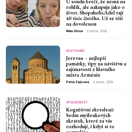
U soudu brečí, že nemá na
rohlík, ale nakupuje jako o
život. ShopaholicAdel tají
40 tisíc čistého. Už se těší
na dovolenou
Nika Glosa
-
2 srpna, 2026
CESTOVÁNÍ
Jerevan – nejlepší
památky, tipy na návštěvu a
zajímavosti z hlavního
města Arménie
Petra Zajícova
-
2 srpna, 2026
SPOLEČNOST
Kognitivní zkreslení:
Sedm myšlenkových
zkratek, které za vás
rozhodují, i když si to
nemyslíte