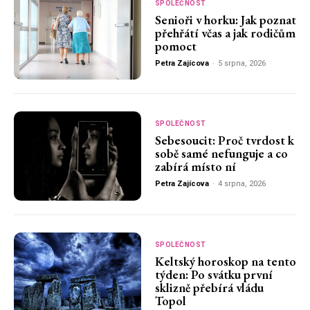
SPOLEČNOST
Senioři v horku: Jak poznat
přehřátí včas a jak rodičům
pomoct
Petra Zajícova
-
5 srpna, 2026
SPOLEČNOST
Sebesoucit: Proč tvrdost k
sobě samé nefunguje a co
zabírá místo ní
Petra Zajícova
-
4 srpna, 2026
SPOLEČNOST
Keltský horoskop na tento
týden: Po svátku první
sklizně přebírá vládu
Topol