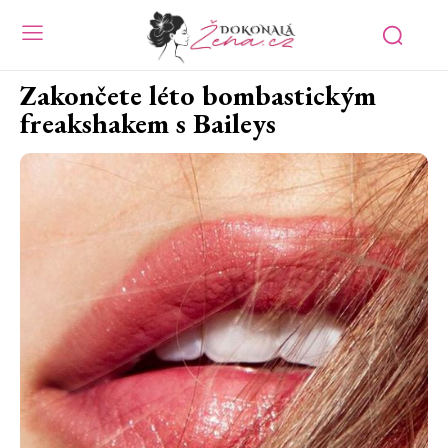
Zakončete léto bombastickým
freakshakem s Baileys