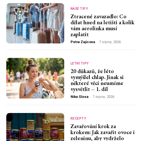
NAŠE TIPY
Ztracené zavazadlo: Co
dělat hned na letišti a kolik
vám aerolinka musí
zaplatit
Petra Zajícova
-
7 srpna, 2026
LETNÍ TIPY
20 důkazů, že léto
vymýšlel chlap. Jinak si
některé věci neumíme
vysvětlit – 1. díl
Nika Glosa
-
7 srpna, 2026
RECEPTY
Zavařování krok za
krokem: Jak zavařit ovoce i
zeleninu, aby vydrželo