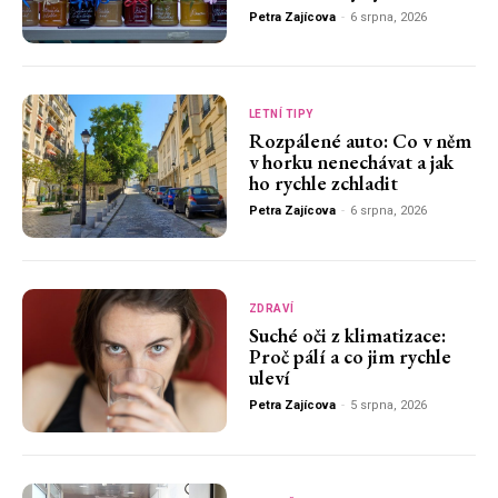
Petra Zajícova
-
6 srpna, 2026
LETNÍ TIPY
Rozpálené auto: Co v něm
v horku nenechávat a jak
ho rychle zchladit
Petra Zajícova
-
6 srpna, 2026
ZDRAVÍ
Suché oči z klimatizace:
Proč pálí a co jim rychle
uleví
Petra Zajícova
-
5 srpna, 2026