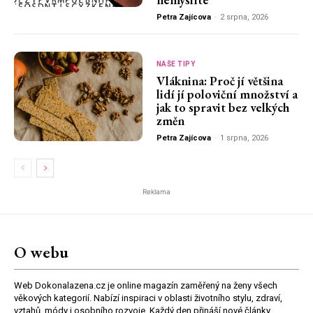
Petra Zajícova
-
2 srpna, 2026
NAŠE TIPY
Vláknina: Proč jí většina
lidí jí poloviční množství a
jak to spravit bez velkých
změn
Petra Zajícova
-
1 srpna, 2026
Reklama
O webu
Web Dokonalazena.cz je online magazín zaměřený na ženy všech
věkových kategorií. Nabízí inspiraci v oblasti životního stylu, zdraví,
vztahů, módy i osobního rozvoje. Každý den přináší nové články,