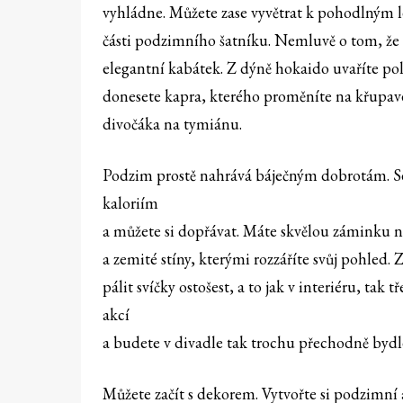
vyhládne. Můžete zase vyvětrat k pohodlným leg
části podzimního šatníku. Nemluvě o tom, že 
elegantní kabátek. Z dýně hokaido uvaříte polé
donesete kapra, kterého proměníte na křupavé 
divočáka na tymiánu.
Podzim prostě nahrává báječným dobrotám. Se
kaloriím
a můžete si dopřávat. Máte skvělou záminku na
a zemité stíny, kterými rozzáříte svůj pohled. 
pálit svíčky ostošest, a to jak v interiéru, tak
akcí
a budete v divadle tak trochu přechodně bydl
Můžete začít s dekorem. Vytvořte si podzimní 