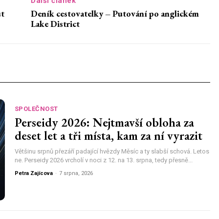
Další článek
ut
Deník cestovatelky – Putování po anglickém
Lake District
SPOLEČNOST
Perseidy 2026: Nejtmavší obloha za
deset let a tři místa, kam za ní vyrazit
Většinu srpnů přezáří padající hvězdy Měsíc a ty slabší schová. Letos
ne. Perseidy 2026 vrcholí v noci z 12. na 13. srpna, tedy přesně...
Petra Zajícova
-
7 srpna, 2026