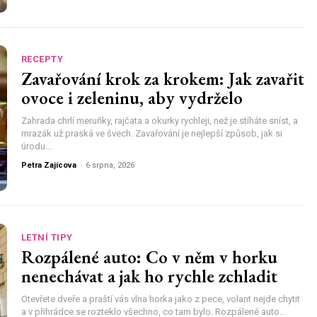
RECEPTY
Zavařování krok za krokem: Jak zavařit
ovoce i zeleninu, aby vydrželo
Zahrada chrlí meruňky, rajčata a okurky rychleji, než je stíháte sníst, a
mrazák už praská ve švech. Zavařování je nejlepší způsob, jak si
úrodu...
Petra Zajícova
-
6 srpna, 2026
LETNÍ TIPY
Rozpálené auto: Co v něm v horku
nenechávat a jak ho rychle zchladit
Otevřete dveře a praští vás vlna horka jako z pece, volant nejde chytit
a v přihrádce se rozteklo všechno, co tam bylo. Rozpálené auto...