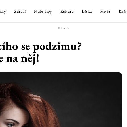
nky
Zdraví
Naše Tipy
Kultura
Láska
Móda
Krás
Reklama
cího se podzimu?
 na něj!