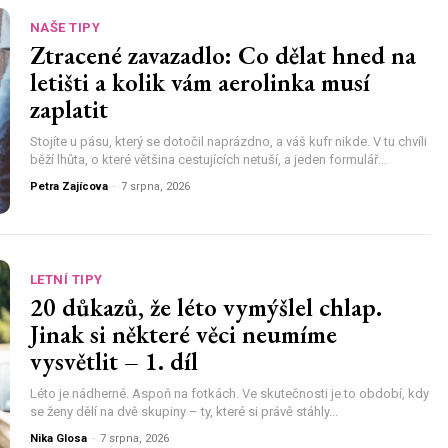
NAŠE TIPY
Ztracené zavazadlo: Co dělat hned na
letišti a kolik vám aerolinka musí
zaplatit
Stojíte u pásu, který se dotočil naprázdno, a váš kufr nikde. V tu chvíli
běží lhůta, o které většina cestujících netuší, a jeden formulář...
Petra Zajícova
-
7 srpna, 2026
LETNÍ TIPY
20 důkazů, že léto vymýšlel chlap.
Jinak si některé věci neumíme
vysvětlit – 1. díl
Léto je nádherné. Aspoň na fotkách. Ve skutečnosti je to období, kdy
se ženy dělí na dvě skupiny – ty, které si právě stáhly...
Nika Glosa
-
7 srpna, 2026