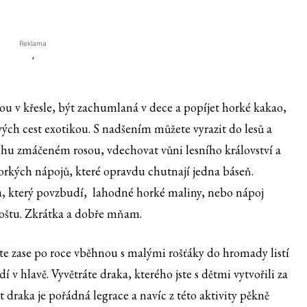
Reklama
'
kou v křesle, být zachumlaná v dece a popíjet horké kakao,
e svých cest exotikou. S nadšením můžete vyrazit do lesů a
echu zmáčeném rosou, vdechovat vůni lesního království a
orkých nápojů, které opravdu chutnají jedna báseň.
a, který povzbudí, lahodné horké maliny, nebo nápoj
oštu. Zkrátka a dobře mňam.
ete zase po roce vběhnou s malými rošťáky do hromady listí
dí v hlavě. Vyvětráte draka, kterého jste s dětmi vytvořili za
draka je pořádná legrace a navíc z této aktivity pěkně