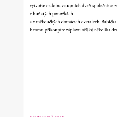
vytvořte ozdobu vstupních dveří společně se 
v huňatých ponožkách
a v měkoučkých domácích overalech. Babička 
k tomu přikoupíte záplavu oříšků několika dr