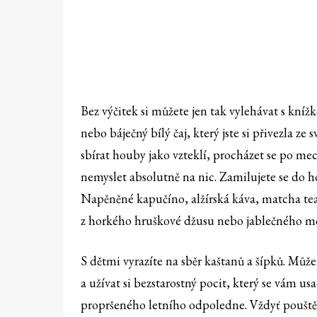
Bez výčitek si můžete jen tak vylehávat s kníž
nebo báječný bílý čaj, který jste si přivezla z
sbírat houby jako vzteklí, procházet se po m
nemyslet absolutně na nic. Zamilujete se do h
Napěněné kapučíno, alžírská káva, matcha te
z horkého hruškové džusu nebo jablečného m
S dětmi vyrazíte na sběr kaštanů a šípků. Můž
a užívat si bezstarostný pocit, který se vám usa
propršeného letního odpoledne. Vždyť pouštět 