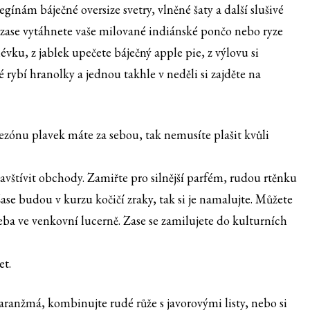
ínám báječné oversize svetry, vlněné šaty a další slušivé
zase vytáhnete vaše milované indiánské pončo nebo ryze
vku, z jablek upečete báječný apple pie, z výlovu si
rybí hranolky a jednou takhle v neděli si zajděte na
zónu plavek máte za sebou, tak nemusíte plašit kvůli
vštívit obchody. Zamiřte pro silnější parfém, rudou rtěnku
Zase budou v kurzu kočičí zraky, tak si je namalujte. Můžete
 třeba ve venkovní lucerně. Zase se zamilujete do kulturních
et.
aranžmá, kombinujte rudé růže s javorovými listy, nebo si