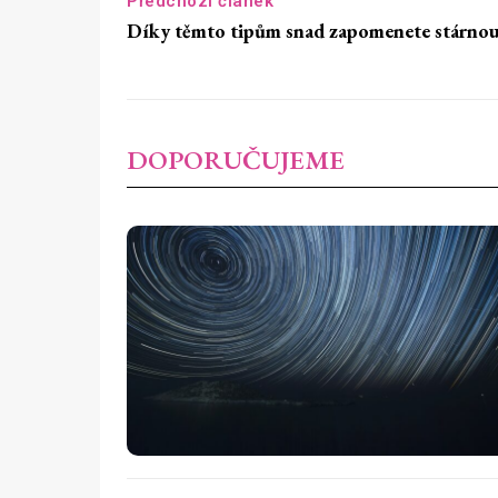
Předchozí článek
Díky těmto tipům snad zapomenete stárno
DOPORUČUJEME