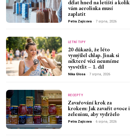
dělat hned na letišti a kolik
vám aerolinka musí
zaplatit
Petra Zajícova
-
7 srpna, 2026
LETNÍ TIPY
20 důkazů, že léto
vymýšlel chlap. Jinak si
některé věci neumíme
vysvětlit – 1. díl
Nika Glosa
-
7 srpna, 2026
RECEPTY
Zavařování krok za
krokem: Jak zavařit ovoce i
zeleninu, aby vydrželo
Petra Zajícova
-
6 srpna, 2026