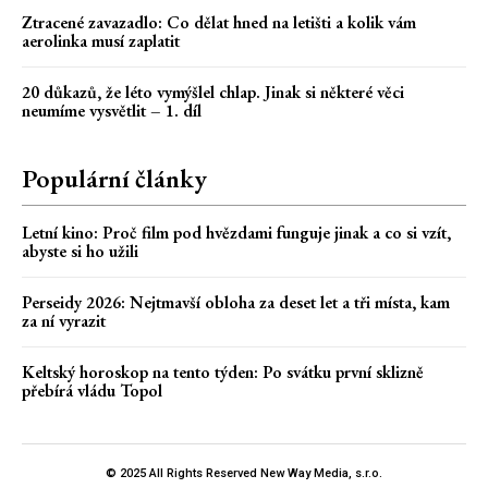
Ztracené zavazadlo: Co dělat hned na letišti a kolik vám
aerolinka musí zaplatit
20 důkazů, že léto vymýšlel chlap. Jinak si některé věci
neumíme vysvětlit – 1. díl
Populární články
Letní kino: Proč film pod hvězdami funguje jinak a co si vzít,
abyste si ho užili
Perseidy 2026: Nejtmavší obloha za deset let a tři místa, kam
za ní vyrazit
Keltský horoskop na tento týden: Po svátku první sklizně
přebírá vládu Topol
© 2025 All Rights Reserved New Way Media, s.r.o.