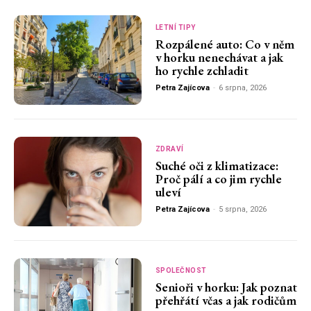
LETNÍ TIPY
Rozpálené auto: Co v něm
v horku nenechávat a jak
ho rychle zchladit
Petra Zajícova
-
6 srpna, 2026
ZDRAVÍ
Suché oči z klimatizace:
Proč pálí a co jim rychle
uleví
Petra Zajícova
-
5 srpna, 2026
SPOLEČNOST
Senioři v horku: Jak poznat
přehřátí včas a jak rodičům