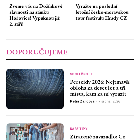
Zveme vás na Dožínkové
Vyražte na poslední
slavnosti na zámku
letošní česko-moravskou
Hořovice! Vypuknou již
tour festivalu Hrady CZ
2. září!
DOPORUČUJEME
SPOLEČNOST
Perseidy 2026: Nejtmavší
obloha za deset let a tři
místa, kam za ní vyrazit
Petra Zajícova
-
7 srpna, 2026
NAŠE TIPY
Ztracené zavazadlo: Co