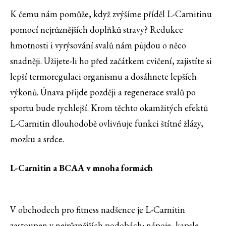
K čemu nám pomůže, když zvýšíme příděl L-Carnitinu
pomocí nejrůznějších doplňků stravy? Redukce
hmotnosti i vyrýsování svalů nám půjdou o něco
snadněji. Užijete-li ho před začátkem cvičení, zajistíte si
lepší termoregulaci organismu a dosáhnete lepších
výkonů. Únava přijde později a regenerace svalů po
sportu bude rychlejší. Krom těchto okamžitých efektů
L-Carnitin dlouhodobě ovlivňuje funkci štítné žlázy,
mozku a srdce.
L-Carnitin a BCAA v mnoha formách
V obchodech pro fitness nadšence je L-Carnitin
zastoupen v nejrůznějších podobách: nápoje, kapsle,