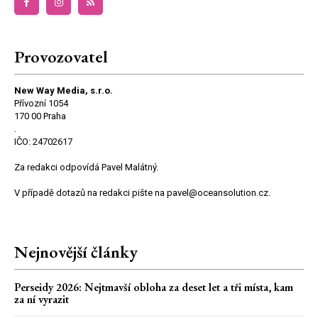
Provozovatel
New Way Media, s.r.o.
Přívozní 1054
170 00 Praha
.
IČO: 24702617
Za redakci odpovídá Pavel Malátný.
V případě dotazů na redakci pište na pavel@oceansolution.cz.
Nejnovější články
Perseidy 2026: Nejtmavší obloha za deset let a tři místa, kam
za ní vyrazit