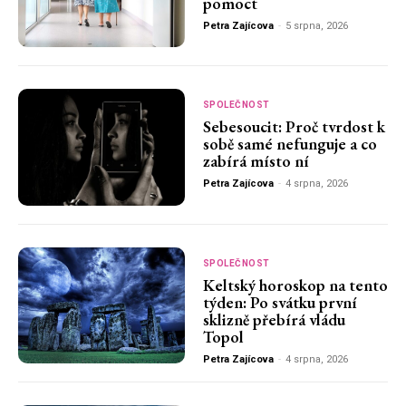
pomoct
Petra Zajícova
-
5 srpna, 2026
SPOLEČNOST
Sebesoucit: Proč tvrdost k
sobě samé nefunguje a co
zabírá místo ní
Petra Zajícova
-
4 srpna, 2026
SPOLEČNOST
Keltský horoskop na tento
týden: Po svátku první
sklizně přebírá vládu
Topol
Petra Zajícova
-
4 srpna, 2026