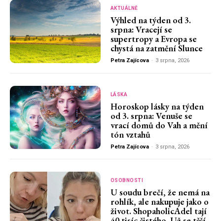
AKTUÁLNĚ
Výhled na týden od 3.
srpna: Vracejí se
supertropy a Evropa se
chystá na zatmění Slunce
Petra Zajícova
-
3 srpna, 2026
LÁSKA
Horoskop lásky na týden
od 3. srpna: Venuše se
vrací domů do Vah a mění
tón vztahů
Petra Zajícova
-
3 srpna, 2026
OSOBNOSTI
U soudu brečí, že nemá na
rohlík, ale nakupuje jako o
život. ShopaholicAdel tají
40 tisíc čistého. Už se těší