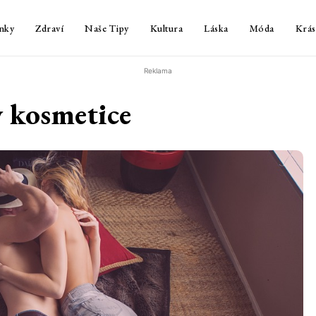
nky
Zdraví
Naše Tipy
Kultura
Láska
Móda
Krás
Reklama
v kosmetice