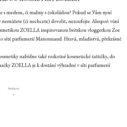
 s medem, či maliny s čokoládou? Pokud se Vám nyní
ky nemůžete (či nechcete) dovolit, nezoufejte. Alespoň vůní
 kosmetikou ZOELLA inspirovanou britskou vloggerkou Zoe
do sítě parfumerií Marionnaud. Hravá, mladistvá, překrásně
osmetiky nabídne také rozkošné kosmetické taštičky, do
značky ZOELLA je k dostání výhradně v síti parfumerií
Reklama
'