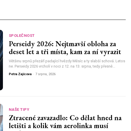
SPOLEČNOST
Perseidy 2026: Nejtmavší obloha za
deset let a tři místa, kam za ní vyrazit
Většinu srpnů přezáří padající hvězdy Měsíc a ty slabší schová. Letos
ne. Perseidy 2026 vrcholí v noci z 12. na 13. srpna, tedy přesně...
Petra Zajícova
-
7 srpna, 2026
NAŠE TIPY
Ztracené zavazadlo: Co dělat hned na
letišti a kolik vám aerolinka musí