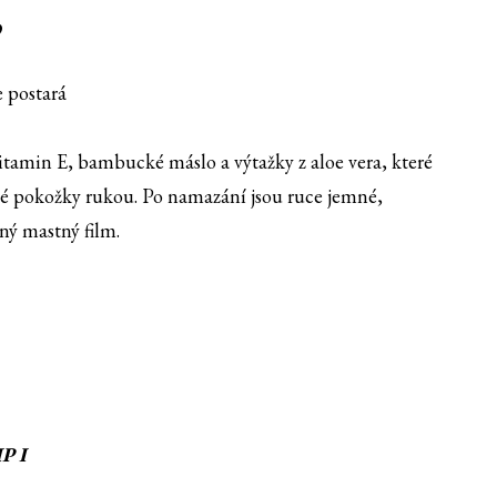
D
 postará
itamin E, bambucké máslo a výtažky z aloe vera, které
é pokožky rukou. Po namazání jsou ruce jemné,
ný mastný film.
P I