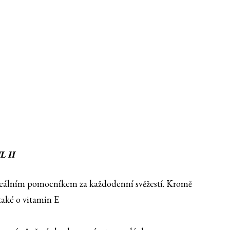
L II
 ideálním pomocníkem za každodenní svěžestí. Kromě
také o vitamin E