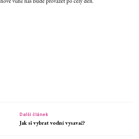
ětinové vůně nás bude provázet po celý den.
Další článek
Jak si vybrat vodní vysavač?