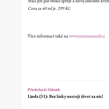
Stačí jen pár stisků spreje a závoj lahodné kv
Cena za 40 ml je 299 Kč.
Více informací také na
www.marionnaud.cz
Předchozí článek
Linda (31): Bez lásky nestojí život za nic!