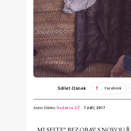
Sdílet článek
Facebook
Autor článku:
Redakce DŽ
7 září, 2017
„MLSEJTE“ BEZ OBAV S NOVOU