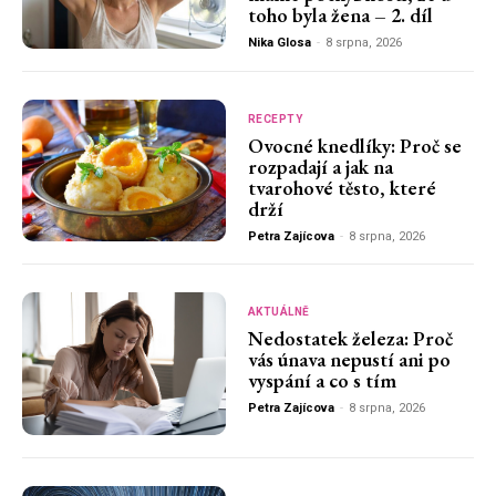
toho byla žena – 2. díl
Nika Glosa
-
8 srpna, 2026
RECEPTY
Ovocné knedlíky: Proč se
rozpadají a jak na
tvarohové těsto, které
drží
Petra Zajícova
-
8 srpna, 2026
AKTUÁLNĚ
Nedostatek železa: Proč
vás únava nepustí ani po
vyspání a co s tím
Petra Zajícova
-
8 srpna, 2026