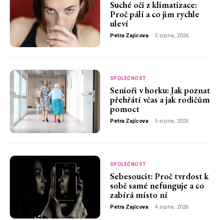
Suché oči z klimatizace:
Proč pálí a co jim rychle
uleví
Petra Zajícova
-
5 srpna, 2026
SPOLEČNOST
Senioři v horku: Jak poznat
přehřátí včas a jak rodičům
pomoct
Petra Zajícova
-
5 srpna, 2026
SPOLEČNOST
Sebesoucit: Proč tvrdost k
sobě samé nefunguje a co
zabírá místo ní
Petra Zajícova
-
4 srpna, 2026