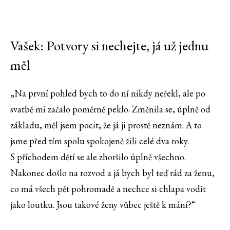
Vašek: Potvory si nechejte, já už jednu
měl
„Na první pohled bych to do ní nikdy neřekl, ale po
svatbě mi začalo poměrně peklo. Změnila se, úplně od
základu, měl jsem pocit, že já ji prostě neznám. A to
jsme před tím spolu spokojeně žili celé dva roky.
S příchodem dětí se ale zhoršilo úplně všechno.
Nakonec došlo na rozvod a já bych byl teď rád za ženu,
co má všech pět pohromadě a nechce si chlapa vodit
jako loutku. Jsou takové ženy vůbec ještě k mání?“