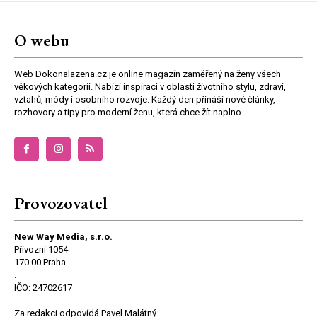
O webu
Web Dokonalazena.cz je online magazín zaměřený na ženy všech
věkových kategorií. Nabízí inspiraci v oblasti životního stylu, zdraví,
vztahů, módy i osobního rozvoje. Každý den přináší nové články,
rozhovory a tipy pro moderní ženu, která chce žít naplno.
Provozovatel
New Way Media, s.r.o.
Přívozní 1054
170 00 Praha
.
IČO: 24702617
Za redakci odpovídá Pavel Malátný.