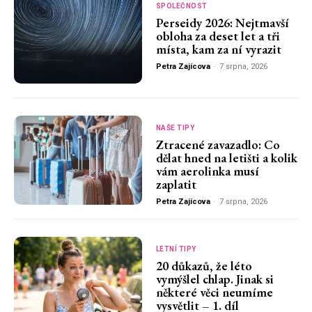
SPOLEČNOST
Perseidy 2026: Nejtmavší
obloha za deset let a tři
místa, kam za ní vyrazit
Petra Zajícova
-
7 srpna, 2026
NAŠE TIPY
Ztracené zavazadlo: Co
dělat hned na letišti a kolik
vám aerolinka musí
zaplatit
Petra Zajícova
-
7 srpna, 2026
LETNÍ TIPY
20 důkazů, že léto
vymýšlel chlap. Jinak si
některé věci neumíme
vysvětlit – 1. díl