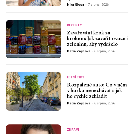
Nika Glosa
-
7 srpna, 2026
RECEPTY
Zavařování krok za
krokem: Jak zavařit ovoce i
zeleninu, aby vydrželo
Petra Zajícova
-
6 srpna, 2026
LETNÍ TIPY
Rozpálené auto: Co v něm
v horku nenechávat a jak
ho rychle zchladit
Petra Zajícova
-
6 srpna, 2026
ZDRAVÍ