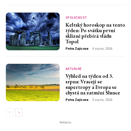
SPOLEČNOST
Keltský horoskop na tento
týden: Po svátku první
sklizně přebírá vládu
Topol
Petra Zajícova
-
4 srpna, 2026
AKTUÁLNĚ
Výhled na týden od 3.
srpna: Vracejí se
supertropy a Evropa se
chystá na zatmění Slunce
Petra Zajícova
-
3 srpna, 2026
Reklama