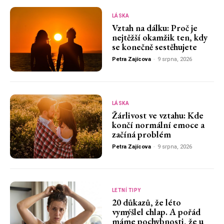
LÁSKA
Vztah na dálku: Proč je
nejtěžší okamžik ten, kdy
se konečně sestěhujete
Petra Zajícova
-
9 srpna, 2026
LÁSKA
Žárlivost ve vztahu: Kde
končí normální emoce a
začíná problém
Petra Zajícova
-
9 srpna, 2026
LETNÍ TIPY
20 důkazů, že léto
vymýšlel chlap. A pořád
máme pochybnosti, že u