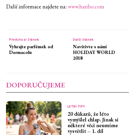
Další informace najdete na:
www.haribo.com
Předchozí článek
Další článek
Vyhrajte parfémek od
Navštivte s námi
Dermacolu
HOLIDAY WORLD
2018
DOPORUČUJEME
LETNÍ TIPY
20 důkazů, že léto
vymýšlel chlap. Jinak si
některé věci neumíme
vysvětlit – 1. díl