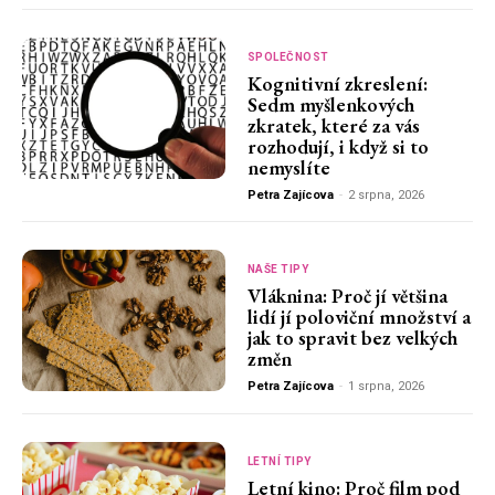
SPOLEČNOST
Kognitivní zkreslení:
Sedm myšlenkových
zkratek, které za vás
rozhodují, i když si to
nemyslíte
Petra Zajícova
-
2 srpna, 2026
NAŠE TIPY
Vláknina: Proč jí většina
lidí jí poloviční množství a
jak to spravit bez velkých
změn
Petra Zajícova
-
1 srpna, 2026
LETNÍ TIPY
Letní kino: Proč film pod