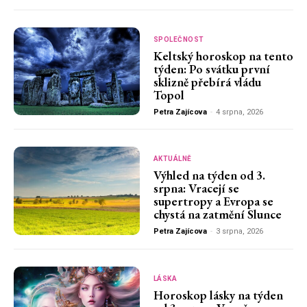
SPOLEČNOST
Keltský horoskop na tento
týden: Po svátku první
sklizně přebírá vládu
Topol
Petra Zajícova
-
4 srpna, 2026
AKTUÁLNĚ
Výhled na týden od 3.
srpna: Vracejí se
supertropy a Evropa se
chystá na zatmění Slunce
Petra Zajícova
-
3 srpna, 2026
LÁSKA
Horoskop lásky na týden