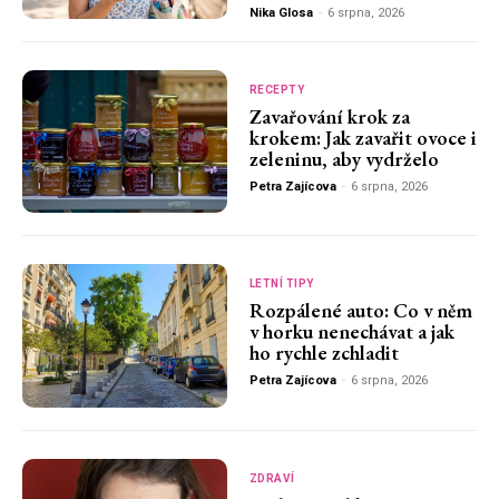
Nika Glosa
-
6 srpna, 2026
RECEPTY
Zavařování krok za
krokem: Jak zavařit ovoce i
zeleninu, aby vydrželo
Petra Zajícova
-
6 srpna, 2026
LETNÍ TIPY
Rozpálené auto: Co v něm
v horku nenechávat a jak
ho rychle zchladit
Petra Zajícova
-
6 srpna, 2026
ZDRAVÍ