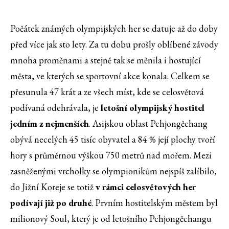
Počátek známých olympijských her se datuje až do doby
před více jak sto lety. Za tu dobu prošly oblíbené závody
mnoha proměnami a stejně tak se měnila i hostující
města, ve kterých se sportovní akce konala. Celkem se
přesunula 47 krát a ze všech míst, kde se celosvětová
podívaná odehrávala, je
letošní olympijský hostitel
jedním z nejmenších
. Asijskou oblast Pchjongčchang
obývá necelých 45 tisíc obyvatel a 84 % její plochy tvoří
hory s průměrnou výškou 750 metrů nad mořem. Mezi
zasněženými vrcholky se olympionikům nejspíš zalíbilo,
do Jižní Koreje se totiž
v rámci celosvětových her
podívají již po druhé
. Prvním hostitelským městem byl
milionový Soul, který je od letošního Pchjongčchangu