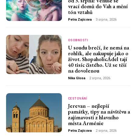
od 3. srpna: Venuše se
vrací domů do Vah a mění
tón vztahů
Petra Zajícova
-
3 srpna, 2026
OSOBNOSTI
U soudu brečí, že nemá na
rohlík, ale nakupuje jako o
život. ShopaholicAdel tají
40 tisíc čistého. Už se těší
na dovolenou
Nika Glosa
-
2 srpna, 2026
CESTOVÁNÍ
Jerevan – nejlepší
památky, tipy na návštěvu a
zajímavosti z hlavního
města Arménie
Petra Zajícova
-
2 srpna, 2026