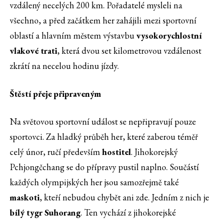
vzdálený necelých 200 km. Pořadatelé mysleli na
všechno, a před začátkem her zahájili mezi sportovní
oblastí a hlavním městem výstavbu
vysokorychlostní
vlakové trati
, která dvou set kilometrovou vzdálenost
zkrátí na necelou hodinu jízdy.
Štěstí přeje připraveným
Na světovou sportovní událost se nepřipravují pouze
sportovci. Za hladký průběh her, které zaberou téměř
celý únor, ručí především
hostitel
. Jihokorejský
Pchjongčchang se do přípravy pustil naplno. Součástí
každých olympijských her jsou samozřejmě také
maskoti
, kteří nebudou chybět ani zde. Jedním z nich je
bílý tygr Suhorang
. Ten vychází z jihokorejské