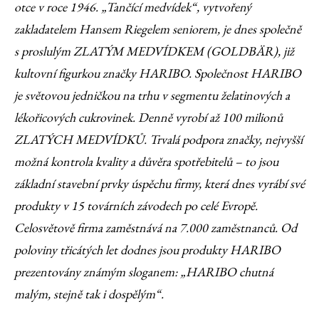
otce v roce 1946. „Tančící medvídek“, vytvořený
zakladatelem Hansem Riegelem seniorem, je dnes společně
s proslulým ZLATÝM MEDVÍDKEM (GOLDBÄR), již
kultovní figurkou značky HARIBO. Společnost HARIBO
je světovou jedničkou na trhu v segmentu želatinových a
lékořicových cukrovinek. Denně vyrobí až 100 milionů
ZLATÝCH MEDVÍDKŮ. Trvalá podpora značky, nejvyšší
možná kontrola kvality a důvěra spotřebitelů – to jsou
základní stavební prvky úspěchu firmy, která dnes vyrábí své
produkty v 15 továrních závodech po celé Evropě.
Celosvětově firma zaměstnává na 7.000 zaměstnanců. Od
poloviny třicátých let dodnes jsou produkty HARIBO
prezentovány známým sloganem: „HARIBO chutná
malým, stejně tak i dospělým“.