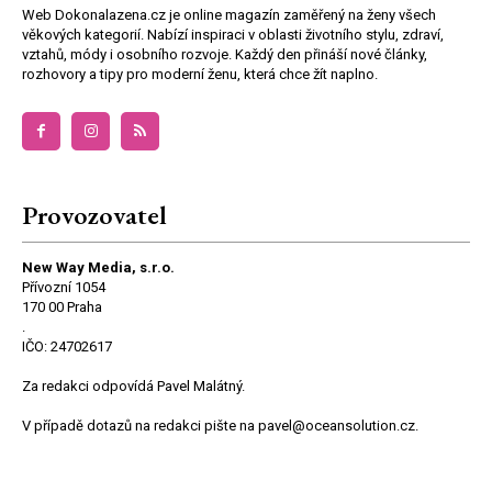
Web Dokonalazena.cz je online magazín zaměřený na ženy všech
věkových kategorií. Nabízí inspiraci v oblasti životního stylu, zdraví,
vztahů, módy i osobního rozvoje. Každý den přináší nové články,
rozhovory a tipy pro moderní ženu, která chce žít naplno.
Provozovatel
New Way Media, s.r.o.
Přívozní 1054
170 00 Praha
.
IČO: 24702617
Za redakci odpovídá Pavel Malátný.
V případě dotazů na redakci pište na pavel@oceansolution.cz.