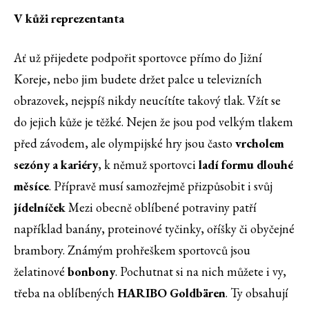
V kůži reprezentanta
Ať už přijedete podpořit sportovce přímo do Jižní
Koreje, nebo jim budete držet palce u televizních
obrazovek, nejspíš nikdy neucítíte takový tlak. Vžít se
do jejich kůže je těžké. Nejen že jsou pod velkým tlakem
před závodem, ale olympijské hry jsou často
vrcholem
sezóny a kariéry
, k němuž sportovci
ladí formu dlouhé
měsíce
. Přípravě musí samozřejmě přizpůsobit i svůj
jídelníček
Mezi obecně oblíbené potraviny patří
například banány, proteinové tyčinky, oříšky či obyčejné
brambory. Známým prohřeškem sportovců jsou
želatinové
bonbony
. Pochutnat si na nich můžete i vy,
třeba na oblíbených
HARIBO Goldbären
. Ty obsahují