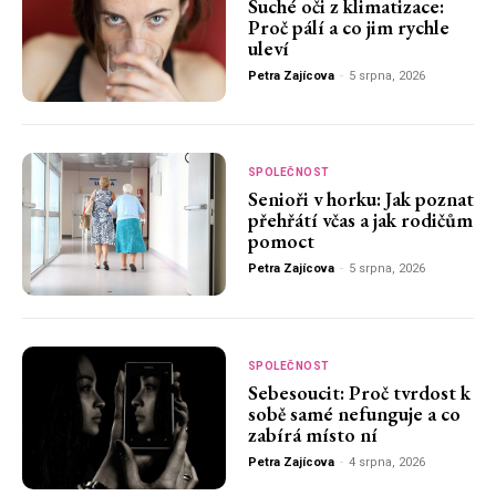
Suché oči z klimatizace:
Proč pálí a co jim rychle
uleví
Petra Zajícova
-
5 srpna, 2026
SPOLEČNOST
Senioři v horku: Jak poznat
přehřátí včas a jak rodičům
pomoct
Petra Zajícova
-
5 srpna, 2026
SPOLEČNOST
Sebesoucit: Proč tvrdost k
sobě samé nefunguje a co
zabírá místo ní
Petra Zajícova
-
4 srpna, 2026