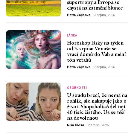
supertropy a Evropa se
chystá na zatmění Slunce
Petra Zajícova
-
3 srpna, 2026
LÁSKA
Horoskop lásky na týden
od 3. srpna: Venuše se
vrací domů do Vah a mění
tón vztahů
Petra Zajícova
-
3 srpna, 2026
OSOBNOSTI
U soudu brečí, že nemá na
rohlík, ale nakupuje jako o
život. ShopaholicAdel tají
40 tisíc čistého. Už se těší
na dovolenou
Nika Glosa
-
2 srpna, 2026