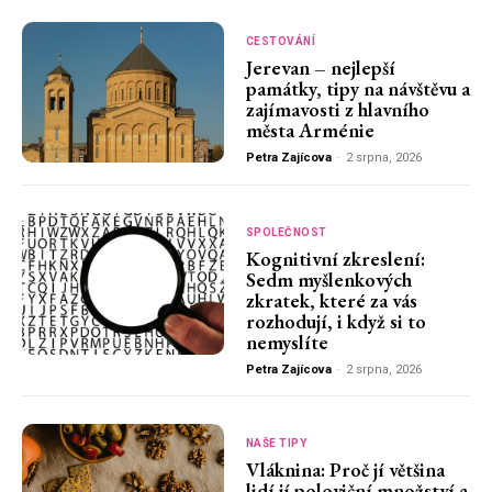
CESTOVÁNÍ
Jerevan – nejlepší
památky, tipy na návštěvu a
zajímavosti z hlavního
města Arménie
Petra Zajícova
-
2 srpna, 2026
SPOLEČNOST
Kognitivní zkreslení:
Sedm myšlenkových
zkratek, které za vás
rozhodují, i když si to
nemyslíte
Petra Zajícova
-
2 srpna, 2026
NAŠE TIPY
Vláknina: Proč jí většina
lidí jí poloviční množství a