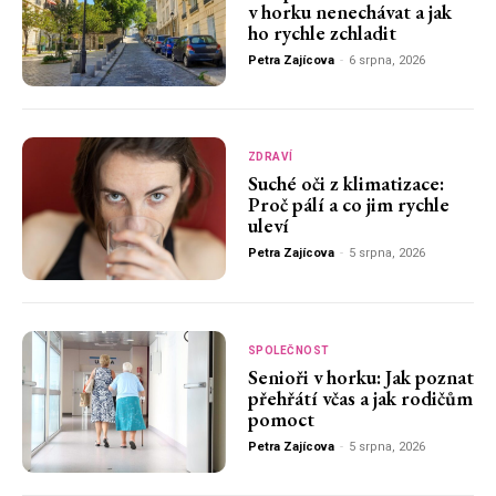
v horku nenechávat a jak
ho rychle zchladit
Petra Zajícova
-
6 srpna, 2026
ZDRAVÍ
Suché oči z klimatizace:
Proč pálí a co jim rychle
uleví
Petra Zajícova
-
5 srpna, 2026
SPOLEČNOST
Senioři v horku: Jak poznat
přehřátí včas a jak rodičům
pomoct
Petra Zajícova
-
5 srpna, 2026