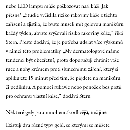
nebo LED lampu může poškozovat naši kůži. Jak
přesně? „Studie vyčíslila riziko rakoviny kůže z těchto
zařízení a zjistila, že byste museli mít gelovou manikúru
každý týden, abyste zvyšovali riziko rakoviny kůže,“ říká
Stern. Přesto dodává, že je potřeba udělat více výzkumů
v rámci této problematiky. „My dermatologové máme
tendenci být obezřetní, proto doporučuji chránit vaše
ruce a nohy krémem proti slunečnímu záření, který si
aplikujete 15 minut před tím, že půjdete na manikúru
či pedikúru. A pomocí rukavic nebo ponožek bez prstů
pro ochranu vlastní kůže,“ dodává Stern.
Některé gely jsou mnohem škodlivější, než jiné
Existují dva různé typy gelů, se kterými se můžete