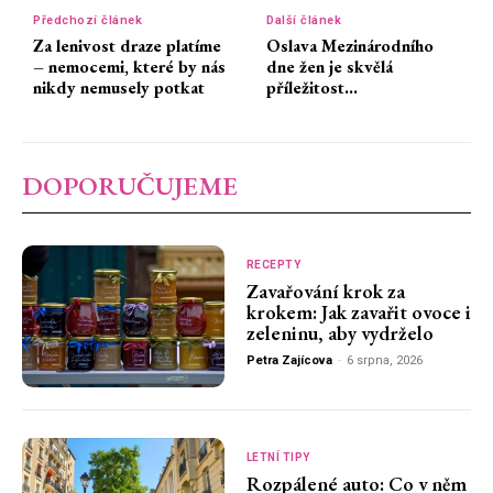
Předchozí článek
Další článek
Za lenivost draze platíme
Oslava Mezinárodního
– nemocemi, které by nás
dne žen je skvělá
nikdy nemusely potkat
příležitost…
DOPORUČUJEME
RECEPTY
Zavařování krok za
krokem: Jak zavařit ovoce i
zeleninu, aby vydrželo
Petra Zajícova
-
6 srpna, 2026
LETNÍ TIPY
Rozpálené auto: Co v něm