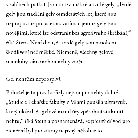
v salónech potkat. Jsou to tzv. měkké a tvrdé gely. „Tvrdé
gely jsou tradiční gely osmdesátých let, které jsou
nepropustné pro aceton, zatímco jemné gely jsou
novějšími, které lze odstranit bez agresivního škrábání,“
říká Stern. Není divu, že tvrdé gely jsou mnohem
škodlivější než měkké. Nicméně, všechny gelové
manikúry vám mohou nehty zničit.
Gel nehtům neprospívá
Bohužel je to pravda. Gely nejsou pro nehty dobré.
„Studie z Lékařské fakulty v Miami použila ultrazvuk,
který ukázal, že gelové manikúry způsobují ztuhnutí
nehtů,“ říká Stern a poznamenává, že přesný důvod pro
ztenčení byl pro autory nejasný, ačkoli je to