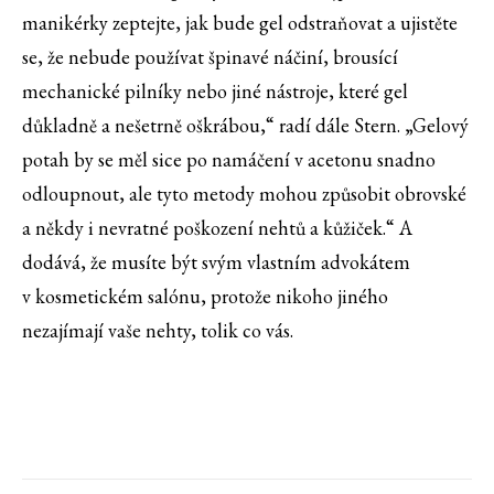
manikérky zeptejte, jak bude gel odstraňovat a ujistěte
se, že nebude používat špinavé náčiní, brousící
mechanické pilníky nebo jiné nástroje, které gel
důkladně a nešetrně oškrábou,“ radí dále Stern. „Gelový
potah by se měl sice po namáčení v acetonu snadno
odloupnout, ale tyto metody mohou způsobit obrovské
a někdy i nevratné poškození nehtů a kůžiček.“ A
dodává, že musíte být svým vlastním advokátem
v kosmetickém salónu, protože nikoho jiného
nezajímají vaše nehty, tolik co vás.