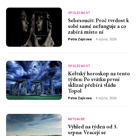
SPOLEČNOST
Sebesoucit: Proč tvrdost k
sobě samé nefunguje a co
zabírá místo ní
Petra Zajícova
-
4 srpna, 2026
SPOLEČNOST
Keltský horoskop na tento
týden: Po svátku první
sklizně přebírá vládu
Topol
Petra Zajícova
-
4 srpna, 2026
AKTUÁLNĚ
Výhled na týden od 3.
srpna: Vracejí se