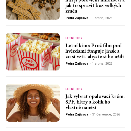
jak to spravit bez velkých
změn
Petra Zajícova
-
1 srpna, 2026
LETNÍ TIPY
Letní kino: Proč film pod
hvězdami funguje jinak a
co si vzít, abyste si ho užili
Petra Zajícova
-
1 srpna, 2026
LETNÍ TIPY
Jak vybrat opalovací krém:
SPF, filtry a kolik ho
vlastně nanést
Petra Zajícova
-
31 července, 2026