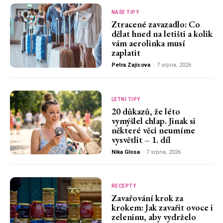
NAŠE TIPY
Ztracené zavazadlo: Co
dělat hned na letišti a kolik
vám aerolinka musí
zaplatit
Petra Zajícova
-
7 srpna, 2026
LETNÍ TIPY
20 důkazů, že léto
vymýšlel chlap. Jinak si
některé věci neumíme
vysvětlit – 1. díl
Nika Glosa
-
7 srpna, 2026
RECEPTY
Zavařování krok za
krokem: Jak zavařit ovoce i
zeleninu, aby vydrželo