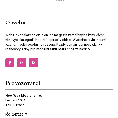
O webu
Web Dokonalazena.cz je online magazín zaměřený na ženy všech
věkových kategorií. Nabízí inspiraci v oblasti životního stylu, zdraví,
vztahů, módy i osobního rozvoje. Každý den přináší nové články,
rozhovory a tipy pro moderní ženu, která chce žít naplno.
Provozovatel
New Way Media, s.r.o.
Přívozní 1054
170 00 Praha
.
IČO: 24702617