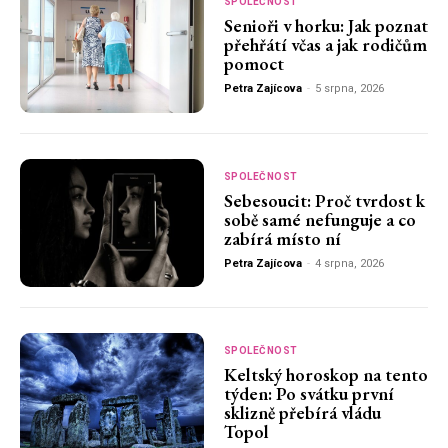
SPOLEČNOST
Senioři v horku: Jak poznat
přehřátí včas a jak rodičům
pomoct
Petra Zajícova
-
5 srpna, 2026
SPOLEČNOST
Sebesoucit: Proč tvrdost k
sobě samé nefunguje a co
zabírá místo ní
Petra Zajícova
-
4 srpna, 2026
SPOLEČNOST
Keltský horoskop na tento
týden: Po svátku první
sklizně přebírá vládu
Topol