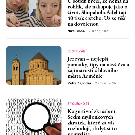
U soudu brečí, že nemá na
rohlík, ale nakupuje jako o
život. ShopaholicAdel tají
40 tisíc čistého. Už se těší
na dovolenou
Nika Glosa
-
2 srpna, 2026
CESTOVÁNÍ
Jerevan – nejlepší
památky, tipy na návštěvu a
zajímavosti z hlavního
města Arménie
Petra Zajícova
-
2 srpna, 2026
SPOLEČNOST
Kognitivní zkreslení:
Sedm myšlenkových
zkratek, které za vás
rozhodují, i když si to
nemyslíte