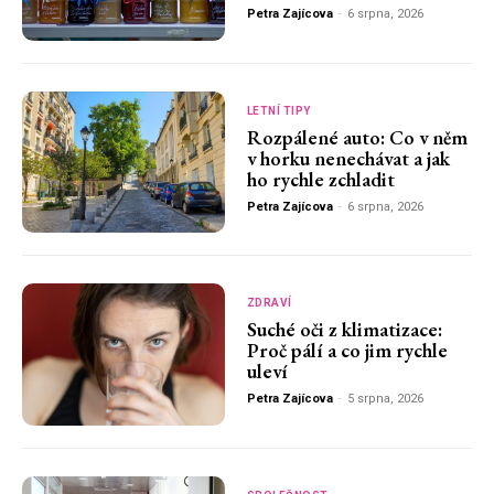
Petra Zajícova
-
6 srpna, 2026
LETNÍ TIPY
Rozpálené auto: Co v něm
v horku nenechávat a jak
ho rychle zchladit
Petra Zajícova
-
6 srpna, 2026
ZDRAVÍ
Suché oči z klimatizace:
Proč pálí a co jim rychle
uleví
Petra Zajícova
-
5 srpna, 2026