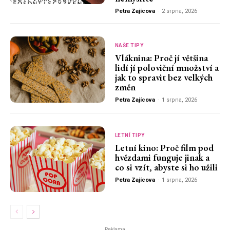
Petra Zajícova
-
2 srpna, 2026
NAŠE TIPY
Vláknina: Proč jí většina
lidí jí poloviční množství a
jak to spravit bez velkých
změn
Petra Zajícova
-
1 srpna, 2026
LETNÍ TIPY
Letní kino: Proč film pod
hvězdami funguje jinak a
co si vzít, abyste si ho užili
Petra Zajícova
-
1 srpna, 2026
Reklama