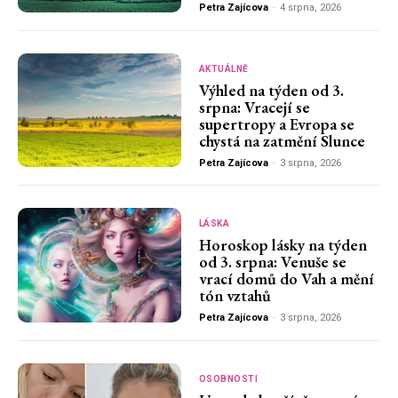
Petra Zajícova
-
4 srpna, 2026
AKTUÁLNĚ
Výhled na týden od 3.
srpna: Vracejí se
supertropy a Evropa se
chystá na zatmění Slunce
Petra Zajícova
-
3 srpna, 2026
LÁSKA
Horoskop lásky na týden
od 3. srpna: Venuše se
vrací domů do Vah a mění
tón vztahů
Petra Zajícova
-
3 srpna, 2026
OSOBNOSTI