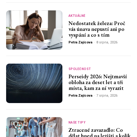
AKTUÁLNĚ
Nedostatek železa: Proč
vás únava nepustí ani po
vyspání a co s tím
Petra Zajícova
-
8 srpna, 2026
SPOLEČNOST
Perseidy 2026: Nejtmavší
obloha za deset let a tři
místa, kam za ní vyrazit
Petra Zajícova
-
7 srpna, 2026
NAŠE TIPY
Ztracené zavazadlo: Co
dělat hned na letišti a kolik