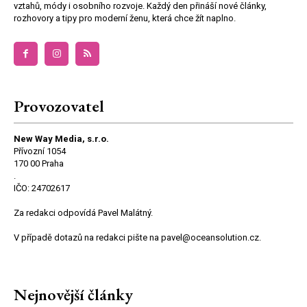
vztahů, módy i osobního rozvoje. Každý den přináší nové články,
rozhovory a tipy pro moderní ženu, která chce žít naplno.
Provozovatel
New Way Media, s.r.o.
Přívozní 1054
170 00 Praha
.
IČO: 24702617
Za redakci odpovídá Pavel Malátný.
V případě dotazů na redakci pište na pavel@oceansolution.cz.
Nejnovější články