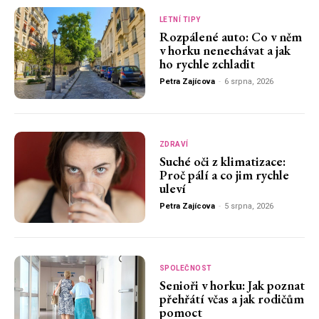
LETNÍ TIPY
Rozpálené auto: Co v něm
v horku nenechávat a jak
ho rychle zchladit
Petra Zajícova
-
6 srpna, 2026
ZDRAVÍ
Suché oči z klimatizace:
Proč pálí a co jim rychle
uleví
Petra Zajícova
-
5 srpna, 2026
SPOLEČNOST
Senioři v horku: Jak poznat
přehřátí včas a jak rodičům
pomoct