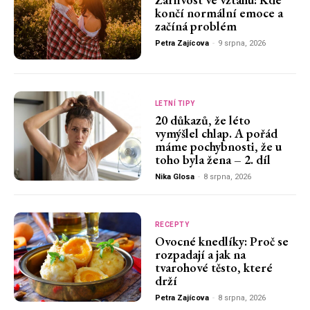
končí normální emoce a
začíná problém
Petra Zajícova
-
9 srpna, 2026
LETNÍ TIPY
20 důkazů, že léto
vymýšlel chlap. A pořád
máme pochybnosti, že u
toho byla žena – 2. díl
Nika Glosa
-
8 srpna, 2026
RECEPTY
Ovocné knedlíky: Proč se
rozpadají a jak na
tvarohové těsto, které
drží
Petra Zajícova
-
8 srpna, 2026