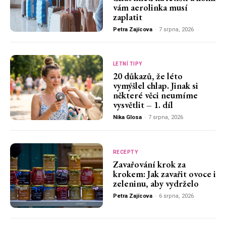
vám aerolinka musí
zaplatit
Petra Zajícova
-
7 srpna, 2026
LETNÍ TIPY
20 důkazů, že léto
vymýšlel chlap. Jinak si
některé věci neumíme
vysvětlit – 1. díl
Nika Glosa
-
7 srpna, 2026
RECEPTY
Zavařování krok za
krokem: Jak zavařit ovoce i
zeleninu, aby vydrželo
Petra Zajícova
-
6 srpna, 2026