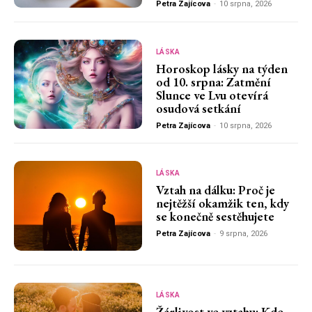
Petra Zajícova
-
10 srpna, 2026
LÁSKA
Horoskop lásky na týden
od 10. srpna: Zatmění
Slunce ve Lvu otevírá
osudová setkání
Petra Zajícova
-
10 srpna, 2026
LÁSKA
Vztah na dálku: Proč je
nejtěžší okamžik ten, kdy
se konečně sestěhujete
Petra Zajícova
-
9 srpna, 2026
LÁSKA
Žárlivost ve vztahu: Kde