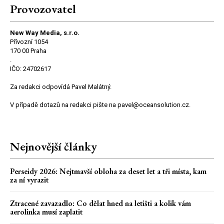
Provozovatel
New Way Media, s.r.o.
Přívozní 1054
170 00 Praha
.
IČO: 24702617
Za redakci odpovídá Pavel Malátný.
V případě dotazů na redakci pište na pavel@oceansolution.cz.
Nejnovější články
Perseidy 2026: Nejtmavší obloha za deset let a tři místa, kam
za ní vyrazit
Ztracené zavazadlo: Co dělat hned na letišti a kolik vám
aerolinka musí zaplatit