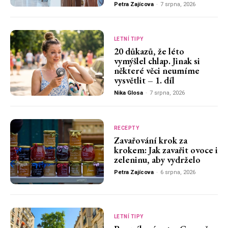
Petra Zajícova
-
7 srpna, 2026
LETNÍ TIPY
20 důkazů, že léto
vymýšlel chlap. Jinak si
některé věci neumíme
vysvětlit – 1. díl
Nika Glosa
-
7 srpna, 2026
RECEPTY
Zavařování krok za
krokem: Jak zavařit ovoce i
zeleninu, aby vydrželo
Petra Zajícova
-
6 srpna, 2026
LETNÍ TIPY