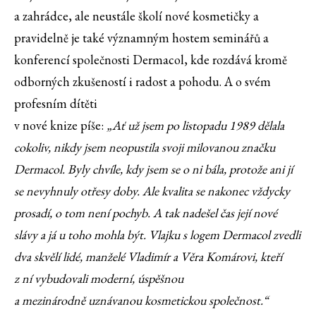
a zahrádce, ale neustále školí nové kosmetičky a
pravidelně je také významným hostem seminářů a
konferencí společnosti Dermacol, kde rozdává kromě
odborných zkušeností i radost a pohodu. A o svém
profesním dítěti
v nové knize píše:
„Ať už jsem po listopadu 1989 dělala
cokoliv, nikdy jsem neopustila svoji milovanou značku
Dermacol. Byly chvíle, kdy jsem se o ni bála, protože ani jí
se nevyhnuly otřesy doby. Ale kvalita se nakonec vždycky
prosadí, o tom není pochyb. A tak nadešel čas její nové
slávy a já u toho mohla být. Vlajku s logem Dermacol zvedli
dva skvělí lidé, manželé Vladimír a Věra Komárovi, kteří
z ní vybudovali moderní, úspěšnou
a mezinárodně uznávanou kosmetickou společnost.“