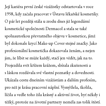
Její kariéra první české vizážistky odstartovala v roce
1958, kdy začala pracovat v Ústavu lékařské kosmetiky.
O pár let později stála u zrodu dnes již legendární
kosmetické společnosti Dermacol a stala se také
spoluautorkou převratného objevu v kosmetice, jímž
byl dokonale krycí Make-up Cover stejné značky. Jako
profesionální kosmetička dokazovala ženám, a nejen
jim, že líbit se může každý, stačí jen vědět, jak na to.
Projezdila svět křížem krážem, sbírala zkušenosti a
s láskou rozdávala své vlastní poznatky a dovednosti.
Ukázala cestu dnešním vizážistům a dalším profesím,
pro něž je krása pracovní náplní. Vymýšlela, školila,
líčila a vedle toho žila krásný a aktivní život, byť někdy i
těžký, protože na životní partnery neměla zas tolik štěstí.