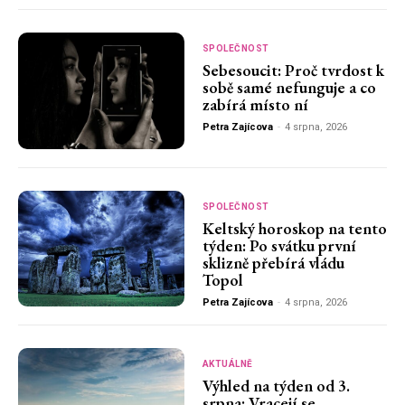
SPOLEČNOST
Sebesoucit: Proč tvrdost k
sobě samé nefunguje a co
zabírá místo ní
Petra Zajícova
-
4 srpna, 2026
SPOLEČNOST
Keltský horoskop na tento
týden: Po svátku první
sklizně přebírá vládu
Topol
Petra Zajícova
-
4 srpna, 2026
AKTUÁLNĚ
Výhled na týden od 3.
srpna: Vracejí se