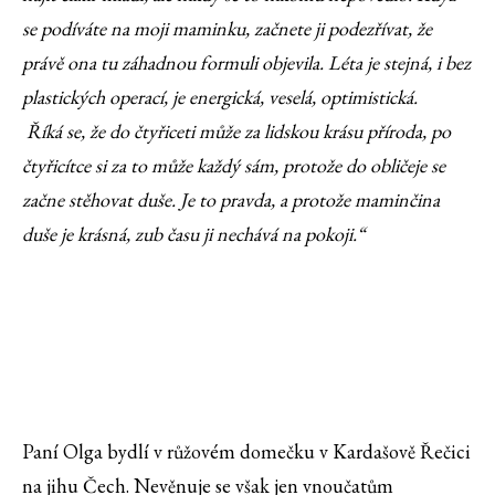
se podíváte na moji maminku, začnete ji podezřívat, že
právě ona tu záhadnou formuli objevila. Léta je stejná, i bez
plastických operací, je energická, veselá, optimistická.
Říká se, že do čtyřiceti může za lidskou krásu příroda, po
čtyřicítce si za to může každý sám, protože do obličeje se
začne stěhovat duše. Je to pravda, a protože maminčina
duše je krásná, zub času ji nechává na pokoji.“
Paní Olga bydlí v růžovém domečku v Kardašově Řečici
na jihu Čech. Nevěnuje se však jen vnoučatům