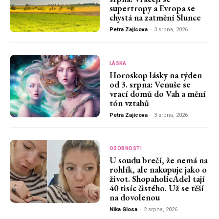
supertropy a Evropa se
chystá na zatmění Slunce
Petra Zajícova
-
3 srpna, 2026
LÁSKA
Horoskop lásky na týden
od 3. srpna: Venuše se
vrací domů do Vah a mění
tón vztahů
Petra Zajícova
-
3 srpna, 2026
OSOBNOSTI
U soudu brečí, že nemá na
rohlík, ale nakupuje jako o
život. ShopaholicAdel tají
40 tisíc čistého. Už se těší
na dovolenou
Nika Glosa
-
2 srpna, 2026