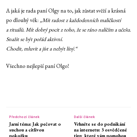
A jaká je rada paní Olgy na to, jak zůstat svěží a krásná
po dlouhý věk:
„Mít radost z každodenních maličkostí
a rituálů. Mít dobrý pocit z toho, že se ráno nalíčím a učešu.
Snažit se být pořád aktivní.
Chodit, mluvit a jíst a nebýt líný.“
Všechno nejlepší paní Olgo!
Předchozí článek
Další článek
Jarní téma: Jak pečovat o
Vrhněte se do podnikání
suchou a citlivou
na internetu: 3 osvědčené
pokožku
tipy, které vám pomohou