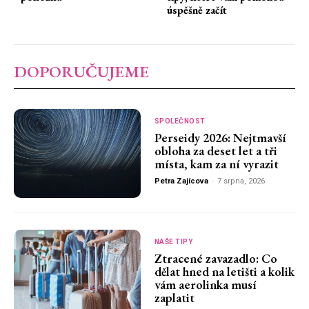
úspěšně začít
DOPORUČUJEME
SPOLEČNOST
Perseidy 2026: Nejtmavší
obloha za deset let a tři
místa, kam za ní vyrazit
Petra Zajícova
-
7 srpna, 2026
NAŠE TIPY
Ztracené zavazadlo: Co
dělat hned na letišti a kolik
vám aerolinka musí
zaplatit