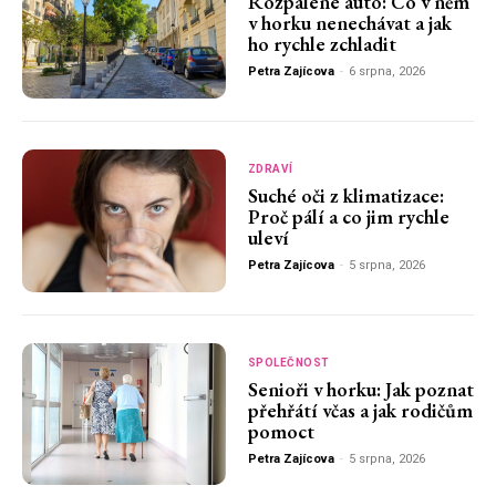
Rozpálené auto: Co v něm
v horku nenechávat a jak
ho rychle zchladit
Petra Zajícova
-
6 srpna, 2026
ZDRAVÍ
Suché oči z klimatizace:
Proč pálí a co jim rychle
uleví
Petra Zajícova
-
5 srpna, 2026
SPOLEČNOST
Senioři v horku: Jak poznat
přehřátí včas a jak rodičům
pomoct
Petra Zajícova
-
5 srpna, 2026