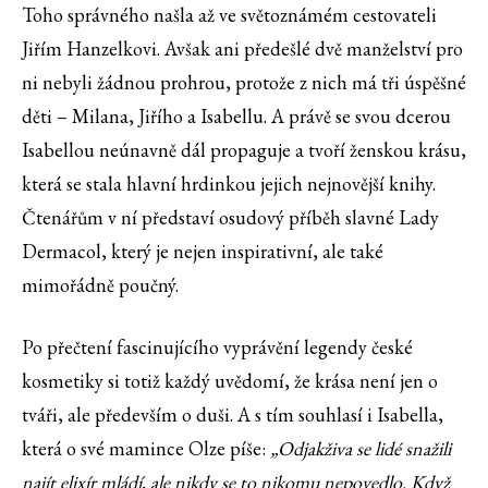
Toho správného našla až ve světoznámém cestovateli
Jiřím Hanzelkovi. Avšak ani předešlé dvě manželství pro
ni nebyli žádnou prohrou, protože z nich má tři úspěšné
děti – Milana, Jiřího a Isabellu. A právě se svou dcerou
Isabellou neúnavně dál propaguje a tvoří ženskou krásu,
která se stala hlavní hrdinkou jejich nejnovější knihy.
Čtenářům v ní představí osudový příběh slavné Lady
Dermacol, který je nejen inspirativní, ale také
mimořádně poučný.
Po přečtení fascinujícího vyprávění legendy české
kosmetiky si totiž každý uvědomí, že krása není jen o
tváři, ale především o duši. A s tím souhlasí i Isabella,
která o své mamince Olze píše:
„Odjakživa se lidé snažili
najít elixír mládí, ale nikdy se to nikomu nepovedlo. Když