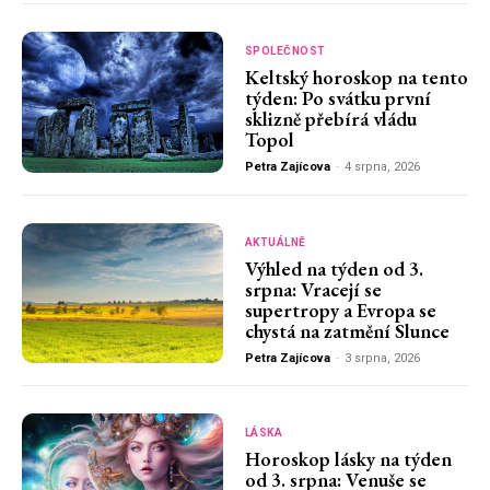
SPOLEČNOST
Keltský horoskop na tento
týden: Po svátku první
sklizně přebírá vládu
Topol
Petra Zajícova
-
4 srpna, 2026
AKTUÁLNĚ
Výhled na týden od 3.
srpna: Vracejí se
supertropy a Evropa se
chystá na zatmění Slunce
Petra Zajícova
-
3 srpna, 2026
LÁSKA
Horoskop lásky na týden
od 3. srpna: Venuše se