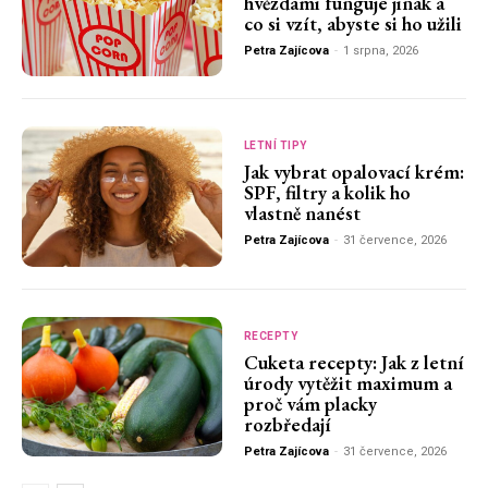
hvězdami funguje jinak a
co si vzít, abyste si ho užili
Petra Zajícova
-
1 srpna, 2026
LETNÍ TIPY
Jak vybrat opalovací krém:
SPF, filtry a kolik ho
vlastně nanést
Petra Zajícova
-
31 července, 2026
RECEPTY
Cuketa recepty: Jak z letní
úrody vytěžit maximum a
proč vám placky
rozbředají
Petra Zajícova
-
31 července, 2026