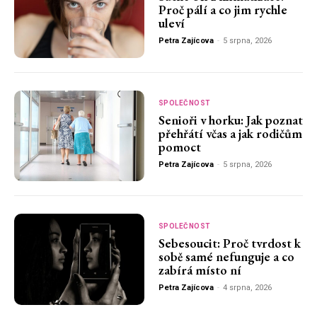
Proč pálí a co jim rychle
uleví
Petra Zajícova
-
5 srpna, 2026
SPOLEČNOST
Senioři v horku: Jak poznat
přehřátí včas a jak rodičům
pomoct
Petra Zajícova
-
5 srpna, 2026
SPOLEČNOST
Sebesoucit: Proč tvrdost k
sobě samé nefunguje a co
zabírá místo ní
Petra Zajícova
-
4 srpna, 2026