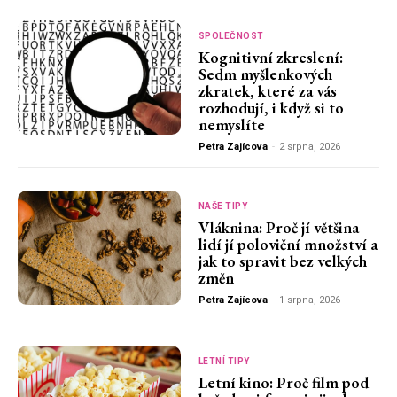
SPOLEČNOST
Kognitivní zkreslení:
Sedm myšlenkových
zkratek, které za vás
rozhodují, i když si to
nemyslíte
Petra Zajícova
-
2 srpna, 2026
NAŠE TIPY
Vláknina: Proč jí většina
lidí jí poloviční množství a
jak to spravit bez velkých
změn
Petra Zajícova
-
1 srpna, 2026
LETNÍ TIPY
Letní kino: Proč film pod