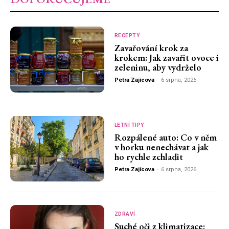
RECEPTY
Zavařování krok za
krokem: Jak zavařit ovoce i
zeleninu, aby vydrželo
Petra Zajícova
-
6 srpna, 2026
LETNÍ TIPY
Rozpálené auto: Co v něm
v horku nenechávat a jak
ho rychle zchladit
Petra Zajícova
-
6 srpna, 2026
ZDRAVÍ
Suché oči z klimatizace: