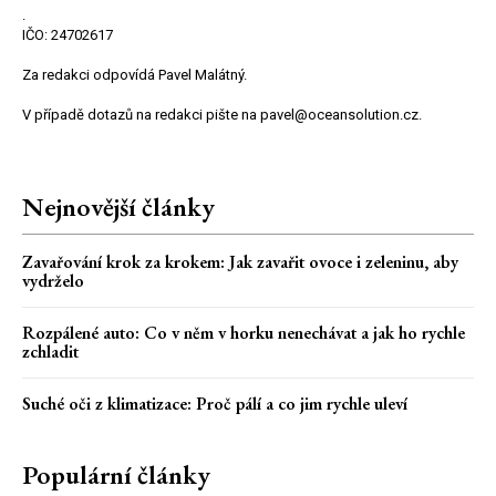
.
IČO: 24702617
Za redakci odpovídá Pavel Malátný.
V případě dotazů na redakci pište na pavel@oceansolution.cz.
Nejnovější články
Zavařování krok za krokem: Jak zavařit ovoce i zeleninu, aby
vydrželo
Rozpálené auto: Co v něm v horku nenechávat a jak ho rychle
zchladit
Suché oči z klimatizace: Proč pálí a co jim rychle uleví
Populární články