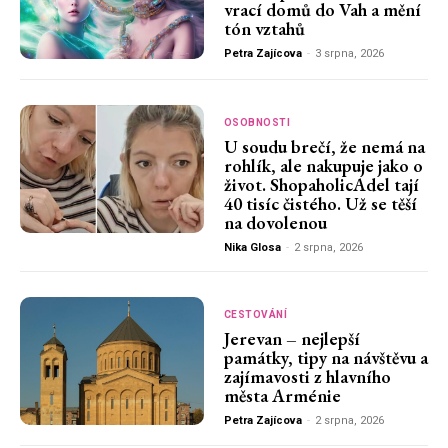
vrací domů do Vah a mění
tón vztahů
Petra Zajícova
-
3 srpna, 2026
OSOBNOSTI
U soudu brečí, že nemá na
rohlík, ale nakupuje jako o
život. ShopaholicAdel tají
40 tisíc čistého. Už se těší
na dovolenou
Nika Glosa
-
2 srpna, 2026
CESTOVÁNÍ
Jerevan – nejlepší
památky, tipy na návštěvu a
zajímavosti z hlavního
města Arménie
Petra Zajícova
-
2 srpna, 2026