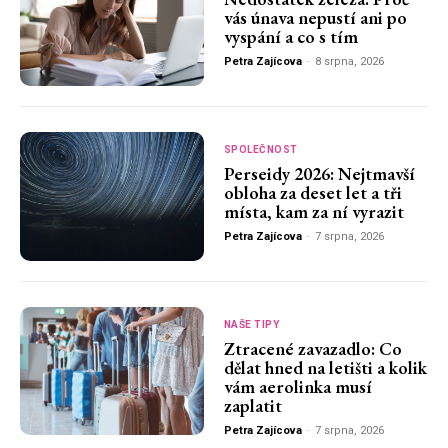
vás únava nepustí ani po
vyspání a co s tím
Petra Zajícova
-
8 srpna, 2026
SPOLEČNOST
Perseidy 2026: Nejtmavší
obloha za deset let a tři
místa, kam za ní vyrazit
Petra Zajícova
-
7 srpna, 2026
NAŠE TIPY
Ztracené zavazadlo: Co
dělat hned na letišti a kolik
vám aerolinka musí
zaplatit
Petra Zajícova
-
7 srpna, 2026