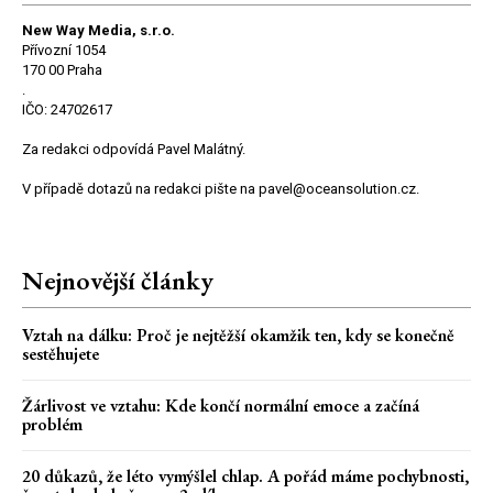
New Way Media, s.r.o.
Přívozní 1054
170 00 Praha
.
IČO: 24702617
Za redakci odpovídá Pavel Malátný.
V případě dotazů na redakci pište na pavel@oceansolution.cz.
Nejnovější články
Vztah na dálku: Proč je nejtěžší okamžik ten, kdy se konečně
sestěhujete
Žárlivost ve vztahu: Kde končí normální emoce a začíná
problém
20 důkazů, že léto vymýšlel chlap. A pořád máme pochybnosti,