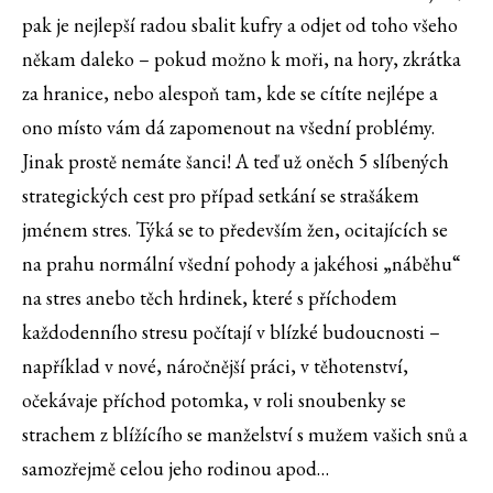
pak je nejlepší radou sbalit kufry a odjet od toho všeho
někam daleko – pokud možno k moři, na hory, zkrátka
za hranice, nebo alespoň tam, kde se cítíte nejlépe a
ono místo vám dá zapomenout na všední problémy.
Jinak prostě nemáte šanci! A teď už oněch 5 slíbených
strategických cest pro případ setkání se strašákem
jménem stres. Týká se to především žen, ocitajících se
na prahu normální všední pohody a jakéhosi „náběhu“
na stres anebo těch hrdinek, které s příchodem
každodenního stresu počítají v blízké budoucnosti –
například v nové, náročnější práci, v těhotenství,
očekávaje příchod potomka, v roli snoubenky se
strachem z blížícího se manželství s mužem vašich snů a
samozřejmě celou jeho rodinou apod…