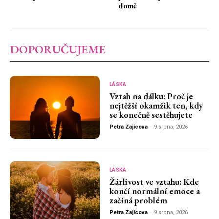
domě
DOPORUČUJEME
LÁSKA
Vztah na dálku: Proč je
nejtěžší okamžik ten, kdy
se konečně sestěhujete
Petra Zajícova
-
9 srpna, 2026
LÁSKA
Žárlivost ve vztahu: Kde
končí normální emoce a
začíná problém
Petra Zajícova
-
9 srpna, 2026