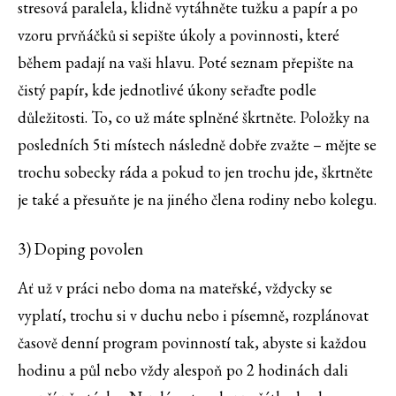
stresová paralela, klidně vytáhněte tužku a papír a po
vzoru prvňáčků si sepište úkoly a povinnosti, které
během padají na vaši hlavu. Poté seznam přepište na
čistý papír, kde jednotlivé úkony seřaďte podle
důležitosti. To, co už máte splněné škrtněte. Položky na
posledních 5ti místech následně dobře zvažte – mějte se
trochu sobecky ráda a pokud to jen trochu jde, škrtněte
je také a přesuňte je na jiného člena rodiny nebo kolegu.
3) Doping povolen
Ať už v práci nebo doma na mateřské, vždycky se
vyplatí, trochu si v duchu nebo i písemně, rozplánovat
časově denní program povinností tak, abyste si každou
hodinu a půl nebo vždy alespoň po 2 hodinách dali