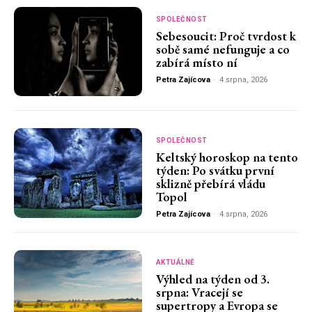
SPOLEČNOST
Sebesoucit: Proč tvrdost k
sobě samé nefunguje a co
zabírá místo ní
Petra Zajícova
-
4 srpna, 2026
SPOLEČNOST
Keltský horoskop na tento
týden: Po svátku první
sklizně přebírá vládu
Topol
Petra Zajícova
-
4 srpna, 2026
AKTUÁLNĚ
Výhled na týden od 3.
srpna: Vracejí se
supertropy a Evropa se