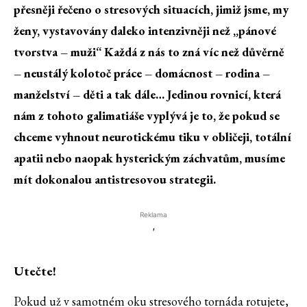
přesněji řečeno o stresových situacích, jimiž jsme, my
ženy, vystavovány daleko intenzivněji než „pánové
tvorstva – muži“ Každá z nás to zná víc než důvěrně
– neustálý kolotoč práce – domácnost – rodina –
manželství – děti a tak dále… Jedinou rovnicí, která
nám z tohoto galimatiáše vyplývá je to, že pokud se
chceme vyhnout neurotickému tiku v obličeji, totální
apatii nebo naopak hysterickým záchvatům, musíme
mít dokonalou antistresovou strategii.
Reklama
'
Utečte!
Pokud už v samotném oku stresového tornáda rotujete,