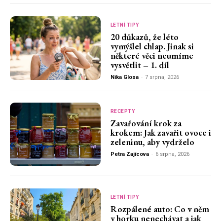
LETNÍ TIPY
20 důkazů, že léto
vymýšlel chlap. Jinak si
některé věci neumíme
vysvětlit – 1. díl
Nika Glosa
-
7 srpna, 2026
RECEPTY
Zavařování krok za
krokem: Jak zavařit ovoce i
zeleninu, aby vydrželo
Petra Zajícova
-
6 srpna, 2026
LETNÍ TIPY
Rozpálené auto: Co v něm
v horku nenechávat a jak