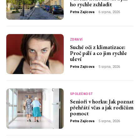
ho rychle zchladit
Petra Zajícova
-
6 srpna, 2026
ZDRAVÍ
Suché oči z klimatizace:
Proč pálí a co jim rychle
uleví
Petra Zajícova
-
5 srpna, 2026
SPOLEČNOST
Senioři v horku: Jak poznat
přehřátí včas a jak rodičům
pomoct
Petra Zajícova
-
5 srpna, 2026