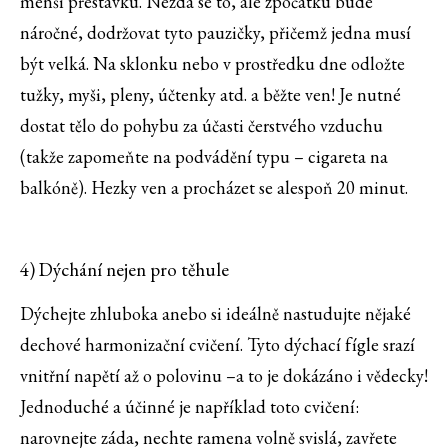
menší přestávku. Nezdá se to, ale zpočátku bude
náročné, dodržovat tyto pauzičky, přičemž jedna musí
být velká. Na sklonku nebo v prostředku dne odložte
tužky, myši, pleny, účtenky atd. a běžte ven! Je nutné
dostat tělo do pohybu za účasti čerstvého vzduchu
(takže zapomeňte na podvádění typu – cigareta na
balkóně). Hezky ven a procházet se alespoň 20 minut.
4) Dýchání nejen pro těhule
Dýchejte zhluboka anebo si ideálně nastudujte nějaké
dechové harmonizační cvičení. Tyto dýchací fígle srazí
vnitřní napětí až o polovinu –a to je dokázáno i vědecky!
Jednoduché a účinné je například toto cvičení:
narovnejte záda, nechte ramena volně svislá, zavřete