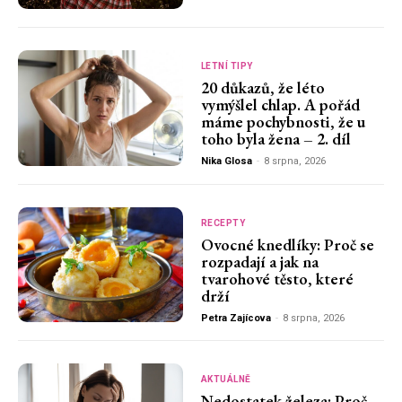
LETNÍ TIPY
20 důkazů, že léto
vymýšlel chlap. A pořád
máme pochybnosti, že u
toho byla žena – 2. díl
Nika Glosa
-
8 srpna, 2026
RECEPTY
Ovocné knedlíky: Proč se
rozpadají a jak na
tvarohové těsto, které
drží
Petra Zajícova
-
8 srpna, 2026
AKTUÁLNĚ
Nedostatek železa: Proč