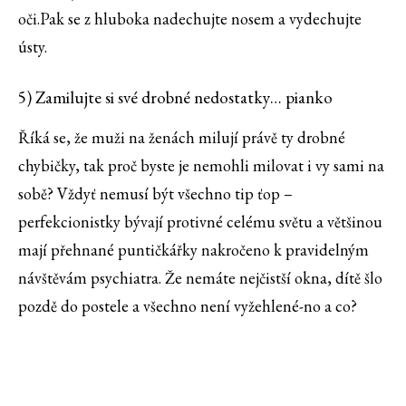
oči.Pak se z hluboka nadechujte nosem a vydechujte
ústy.
5) Zamilujte si své drobné nedostatky… pianko
Říká se, že muži na ženách milují právě ty drobné
chybičky, tak proč byste je nemohli milovat i vy sami na
sobě? Vždyť nemusí být všechno tip ťop –
perfekcionistky bývají protivné celému světu a většinou
mají přehnané puntičkářky nakročeno k pravidelným
návštěvám psychiatra. Že nemáte nejčistší okna, dítě šlo
pozdě do postele a všechno není vyžehlené-no a co?