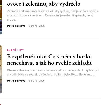
ovoce i zeleninu, aby vydrželo
Zahrada chrlí meruňky, rajčata a okurky rychleji, než je stíháte sníst, a
mrazák už praská ve švech. Zavařování je nejlepší způsob, jak si
úrodu...
Petra Zajícova
-
6 srpna, 2026
LETNÍ TIPY
Rozpálené auto: Co v něm v horku
nenechávat a jak ho rychle zchladit
Otevřete dveře a praští vás vlna horka jako z pece, volant nejde chytit
a v přihrádce se rozteklo všechno, co tam bylo. Rozpálené auto...
Petra Zajícova
-
6 srpna, 2026