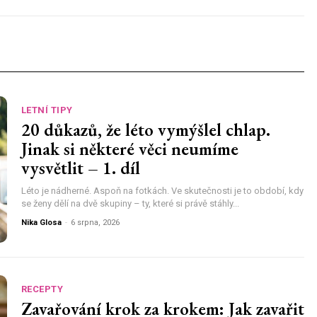
LETNÍ TIPY
20 důkazů, že léto vymýšlel chlap.
Jinak si některé věci neumíme
vysvětlit – 1. díl
Léto je nádherné. Aspoň na fotkách. Ve skutečnosti je to období, kdy
se ženy dělí na dvě skupiny – ty, které si právě stáhly...
Nika Glosa
-
6 srpna, 2026
RECEPTY
Zavařování krok za krokem: Jak zavařit