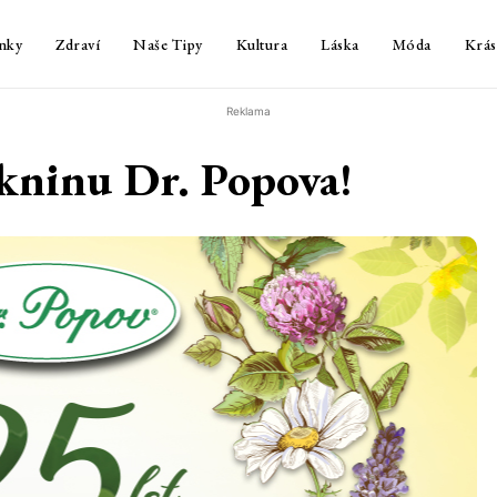
nky
Zdraví
Naše Tipy
Kultura
Láska
Móda
Krás
Reklama
ákninu Dr. Popova!