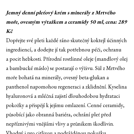
Jemný denní pleťový krém s minerály z Mrtvého
moře, ovesným výtažkem a ceramidy 50 ml, cena: 289
Kč
Dopřejte své pleti každé ráno skutečný koktejl účinných
ingrediencí, a dodejte jí tak potřebnou péči, ochranu
a pocit hebkosti. Přírodní rostlinné oleje (mandlový olej
a bambucké máslo) se postarají o výživu. Sůl z Mrtvého
moře bohatá na minerály, ovesný beta-glukan a
panthenol napomohou regeneraci a zklidnění. Kyselina
hyaluronová a mléčná zajistí dlouhodobou hydrataci
pokožky a přispějí k jejímu omlazení. Cenné ceramidy,
působící jako obranná bariéra, ochrání pleť před
nepříznivými vnějšími vlivy a průnikem škodlivin.
Vhodný i pro citlivou a podrážděnou pokožku.