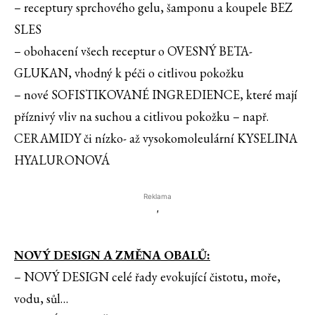
– receptury sprchového gelu, šamponu a koupele BEZ
SLES
– obohacení všech receptur o OVESNÝ BETA-
GLUKAN, vhodný k péči o citlivou pokožku
– nové SOFISTIKOVANÉ INGREDIENCE, které mají
příznivý vliv na suchou a citlivou pokožku – např.
CERAMIDY či nízko- až vysokomoleulární KYSELINA
HYALURONOVÁ
Reklama
'
NOVÝ DESIGN A ZMĚNA OBALŮ:
– NOVÝ DESIGN celé řady evokující čistotu, moře,
vodu, sůl…