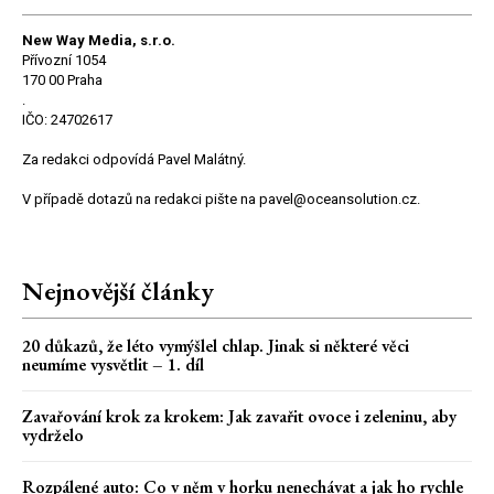
New Way Media, s.r.o.
Přívozní 1054
170 00 Praha
.
IČO: 24702617
Za redakci odpovídá Pavel Malátný.
V případě dotazů na redakci pište na pavel@oceansolution.cz.
Nejnovější články
20 důkazů, že léto vymýšlel chlap. Jinak si některé věci
neumíme vysvětlit – 1. díl
Zavařování krok za krokem: Jak zavařit ovoce i zeleninu, aby
vydrželo
Rozpálené auto: Co v něm v horku nenechávat a jak ho rychle