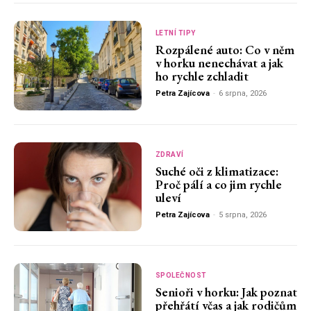
LETNÍ TIPY
Rozpálené auto: Co v něm
v horku nenechávat a jak
ho rychle zchladit
Petra Zajícova
-
6 srpna, 2026
ZDRAVÍ
Suché oči z klimatizace:
Proč pálí a co jim rychle
uleví
Petra Zajícova
-
5 srpna, 2026
SPOLEČNOST
Senioři v horku: Jak poznat
přehřátí včas a jak rodičům