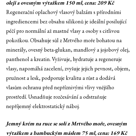
oleji a ovesným výtažkem 150 ml, cena: 209 Kč
Regenerační oplachový vlasový balzám s přírodními
ingrediencemi bez obsahu silikonů je ideální posilující
péčí pro normální až mastné vlasy a osoby s citlivou
pokožkou. Obsahuje sůl z Mrtvého moře bohatou na
minerály, ovesný beta-glukan, mandlový a jojobový olej,
panthenol a kreatin. Vyživuje, hydratuje a regeneruje
vlasy, napomáhá zacelení, zvyšuje jejich pevnost, objem,
pružnost a lesk, podporuje kvalitu a růst a dodává
vlasům ochranu před nepříznivými vlivy vnějšího
prostředí. Usnadňuje rozčesávání a odstraňuje
nepříjemný elektrostatický náboj.
Jemný krém na ruce se solí z Mrtvého moře, ovesným
výtažkem a bambuckým máslem 75 ml, cena: 169 Kč