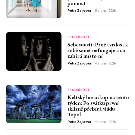
pomoct
Petra Zajícova
-
5 srpna, 2026
SPOLEČNOST
Sebesoucit: Proč tvrdost k
sobě samé nefunguje a co
zabírá místo ní
Petra Zajícova
-
4 srpna, 2026
SPOLEČNOST
Keltský horoskop na tento
týden: Po svátku první
sklizně přebírá vládu
Topol
Petra Zajícova
-
4 srpna, 2026