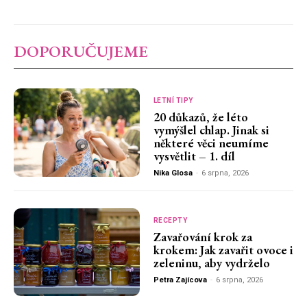
DOPORUČUJEME
LETNÍ TIPY
20 důkazů, že léto
vymýšlel chlap. Jinak si
některé věci neumíme
vysvětlit – 1. díl
Nika Glosa
-
6 srpna, 2026
RECEPTY
Zavařování krok za
krokem: Jak zavařit ovoce i
zeleninu, aby vydrželo
Petra Zajícova
-
6 srpna, 2026