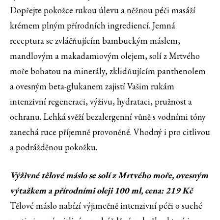
Dopřejte pokožce rukou úlevu a něžnou péči masáží
krémem plným přírodních ingrediencí. Jemná
receptura se zvláčňujícím bambuckým máslem,
mandlovým a makadamiovým olejem, solí z Mrtvého
moře bohatou na minerály, zklidňujícím panthenolem
a ovesným beta-glukanem zajistí Vašim rukám
intenzivní regeneraci, výživu, hydrataci, pružnost a
ochranu. Lehká svěží bezalergenní vůně s vodními tóny
zanechá ruce příjemně provoněné. Vhodný i pro citlivou
a podrážděnou pokožku.
Výživné tělové máslo se solí z Mrtvého moře, ovesným
výtažkem a přírodními oleji 100 ml, cena: 219 Kč
Tělové máslo nabízí výjimečně intenzivní péči o suché