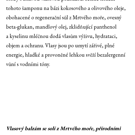
tohoto šamponu na bázi kokosového a olivového oleje,
obohacené o regenerační sůl z Mrtvého moře, ovesný
beta-glukan, mandlový olej, zklidňující panthenol
a kyselinu mléčnou dodá vlasům výživu, hydrataci,
objem a ochranu. Vlasy jsou po umytí zářivé, plné
energie, hladké a provoněné lehkou svěží bezalergenní
vůní s vodními tóny.
Vlasový balzám se solí z Mrtvého moře, přírodními