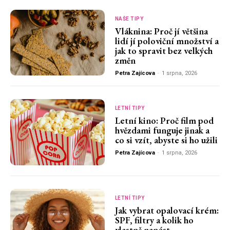
NAŠE TIPY
Vláknina: Proč jí většina
lidí jí poloviční množství a
jak to spravit bez velkých
změn
Petra Zajícova
-
1 srpna, 2026
LETNÍ TIPY
Letní kino: Proč film pod
hvězdami funguje jinak a
co si vzít, abyste si ho užili
Petra Zajícova
-
1 srpna, 2026
LETNÍ TIPY
Jak vybrat opalovací krém:
SPF, filtry a kolik ho
vlastně nanést