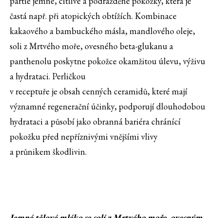
partie jemné, citlivé a podrážděné pokožky, která je
častá např. při atopických obtížích. Kombinace
kakaového a bambuckého másla, mandlového oleje,
soli z Mrtvého moře, ovesného beta-glukanu a
panthenolu poskytne pokožce okamžitou úlevu, výživu
a hydrataci. Perličkou
v receptuře je obsah cenných ceramidů, které mají
významné regenerační účinky, podporují dlouhodobou
hydrataci a působí jako obranná bariéra chránící
pokožku před nepříznivými vnějšími vlivy
a průnikem škodlivin.
Jemné tělové mléko se solí z Mrtvého moře, ovesným