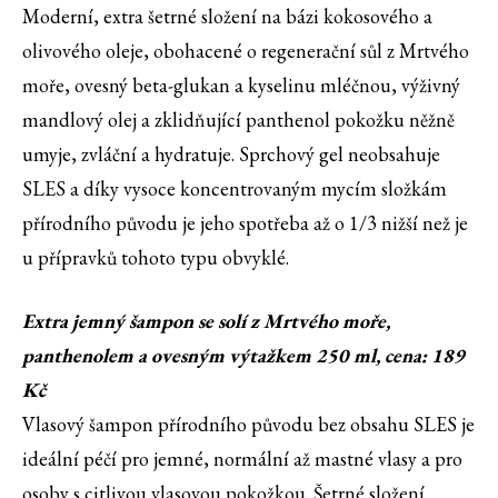
Moderní, extra šetrné složení na bázi kokosového a
olivového oleje, obohacené o regenerační sůl z Mrtvého
moře, ovesný beta-glukan a kyselinu mléčnou, výživný
mandlový olej a zklidňující panthenol pokožku něžně
umyje, zvláční a hydratuje. Sprchový gel neobsahuje
SLES a díky vysoce koncentrovaným mycím složkám
přírodního původu je jeho spotřeba až o 1/3 nižší než je
u přípravků tohoto typu obvyklé.
Extra jemný šampon se solí z Mrtvého moře,
panthenolem a ovesným výtažkem 250 ml, cena: 189
Kč
Vlasový šampon přírodního původu bez obsahu SLES je
ideální péčí pro jemné, normální až mastné vlasy a pro
osoby s citlivou vlasovou pokožkou. Šetrné složení