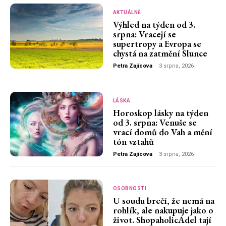
AKTUÁLNĚ
Výhled na týden od 3.
srpna: Vracejí se
supertropy a Evropa se
chystá na zatmění Slunce
Petra Zajícova
-
3 srpna, 2026
LÁSKA
Horoskop lásky na týden
od 3. srpna: Venuše se
vrací domů do Vah a mění
tón vztahů
Petra Zajícova
-
3 srpna, 2026
OSOBNOSTI
U soudu brečí, že nemá na
rohlík, ale nakupuje jako o
život. ShopaholicAdel tají