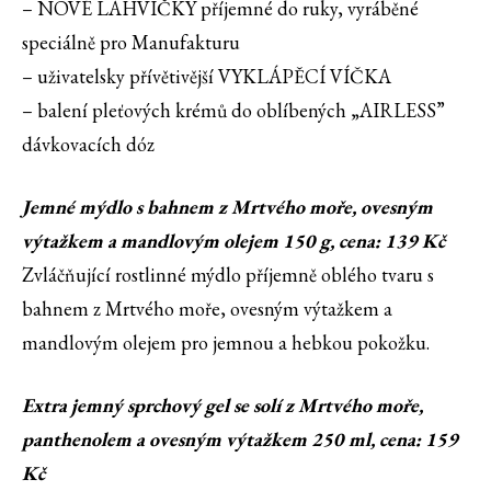
– NOVÉ LAHVIČKY příjemné do ruky, vyráběné
speciálně pro Manufakturu
– uživatelsky přívětivější VYKLÁPĚCÍ VÍČKA
– balení pleťových krémů do oblíbených „AIRLESS”
dávkovacích dóz
Jemné mýdlo s bahnem z Mrtvého moře, ovesným
výtažkem a mandlovým olejem 150 g, cena: 139 Kč
Zvláčňující rostlinné mýdlo příjemně oblého tvaru s
bahnem z Mrtvého moře, ovesným výtažkem a
mandlovým olejem pro jemnou a hebkou pokožku.
Extra jemný sprchový gel se solí z Mrtvého moře,
panthenolem a ovesným výtažkem 250 ml, cena: 159
Kč