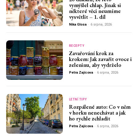
vymýšlel chlap. Jinak si
některé věci neumíme
vysvětlit – 1. díl
Nika Glosa
-
6 srpna, 2026
RECEPTY
Zavařování krok za
krokem: Jak zavařit ovoce i
zeleninu, aby vydrželo
Petra Zajícova
-
6 srpna, 2026
LETNÍ TIPY
Rozpálené auto: Co v něm
v horku nenechávat a jak
ho rychle zchladit
Petra Zajícova
-
6 srpna, 2026