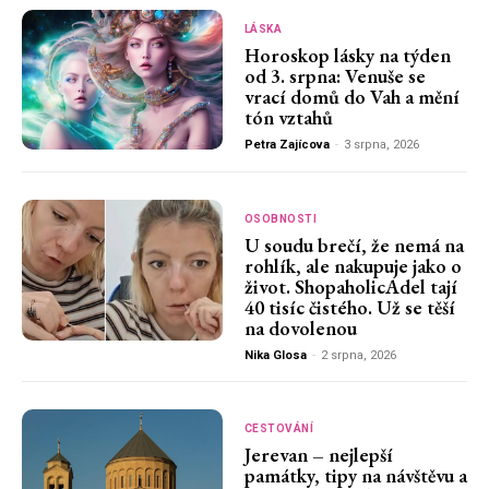
LÁSKA
Horoskop lásky na týden
od 3. srpna: Venuše se
vrací domů do Vah a mění
tón vztahů
Petra Zajícova
-
3 srpna, 2026
OSOBNOSTI
U soudu brečí, že nemá na
rohlík, ale nakupuje jako o
život. ShopaholicAdel tají
40 tisíc čistého. Už se těší
na dovolenou
Nika Glosa
-
2 srpna, 2026
CESTOVÁNÍ
Jerevan – nejlepší
památky, tipy na návštěvu a