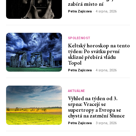
zabírá místo ní
Petra Zajícova
-
4 srpna, 2026
SPOLEČNOST
Keltský horoskop na tento
týden: Po svátku první
sklizně přebírá vládu
Topol
Petra Zajícova
-
4 srpna, 2026
AKTUÁLNĚ
Výhled na týden od 3.
srpna: Vracejí se
supertropy a Evropa se
chystá na zatmění Slunce
Petra Zajícova
-
3 srpna, 2026