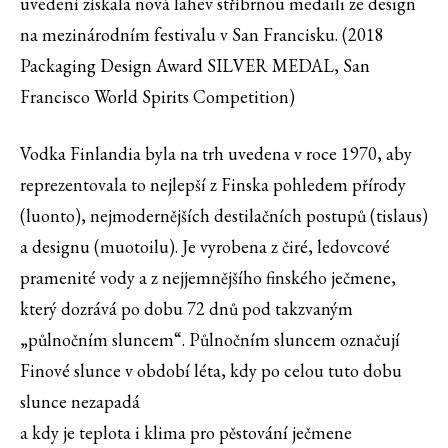
uvedení získala nová lahev stříbrnou medaili ze design
na mezinárodním festivalu v San Francisku. (2018
Packaging Design Award SILVER MEDAL, San
Francisco World Spirits Competition)
Vodka Finlandia byla na trh uvedena v roce 1970, aby
reprezentovala to nejlepší z Finska pohledem přírody
(luonto), nejmodernějších destilačních postupů (tislaus)
a designu (muotoilu). Je vyrobena z čiré, ledovcové
pramenité vody a z nejjemnějšího finského ječmene,
který dozrává po dobu 72 dnů pod takzvaným
„půlnočním sluncem“. Půlnočním sluncem označují
Finové slunce v období léta, kdy po celou tuto dobu
slunce nezapadá
a kdy je teplota i klima pro pěstování ječmene