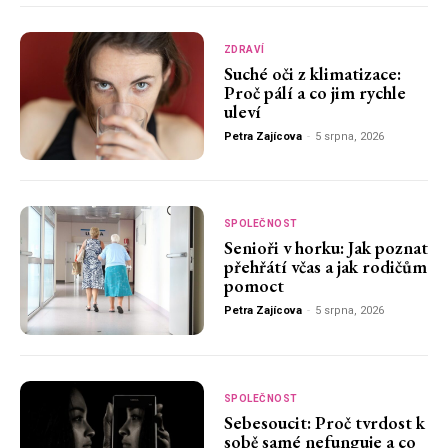
ZDRAVÍ
Suché oči z klimatizace:
Proč pálí a co jim rychle
uleví
Petra Zajícova
-
5 srpna, 2026
SPOLEČNOST
Senioři v horku: Jak poznat
přehřátí včas a jak rodičům
pomoct
Petra Zajícova
-
5 srpna, 2026
SPOLEČNOST
Sebesoucit: Proč tvrdost k
sobě samé nefunguje a co