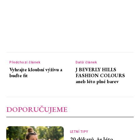
Předchozí článek
Další článek
Vyhrajte kloubní výživu a
J BEVERLY HILLS
buďte fit
FASHION COLOURS
aneb léto plné barev
DOPORUČUJEME
LETNÍ TIPY
20 důkazů, že léto