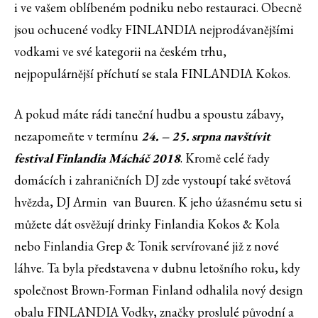
i ve vašem oblíbeném podniku nebo restauraci. Obecně
jsou ochucené vodky FINLANDIA nejprodávanějšími
vodkami ve své kategorii na českém trhu,
nejpopulárnější příchutí se stala FINLANDIA Kokos.
A pokud máte rádi taneční hudbu a spoustu zábavy,
nezapomeňte v termínu
24. – 25. srpna navštívit
festival Finlandia Mácháč 2018
. Kromě celé řady
domácích i zahraničních DJ zde vystoupí také světová
hvězda, DJ Armin van Buuren. K jeho úžasnému setu si
můžete dát osvěžují drinky Finlandia Kokos & Kola
nebo Finlandia Grep & Tonik servírované již z nové
láhve. Ta byla představena v dubnu letošního roku, kdy
společnost Brown-Forman Finland odhalila nový design
obalu FINLANDIA Vodky, značky proslulé původní a