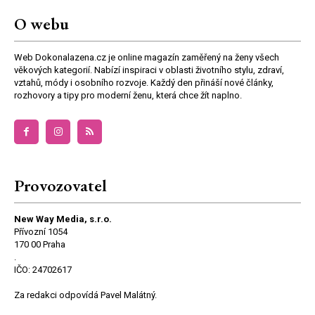
O webu
Web Dokonalazena.cz je online magazín zaměřený na ženy všech
věkových kategorií. Nabízí inspiraci v oblasti životního stylu, zdraví,
vztahů, módy i osobního rozvoje. Každý den přináší nové články,
rozhovory a tipy pro moderní ženu, která chce žít naplno.
Provozovatel
New Way Media, s.r.o.
Přívozní 1054
170 00 Praha
.
IČO: 24702617
Za redakci odpovídá Pavel Malátný.