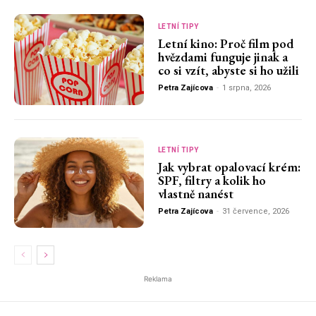
LETNÍ TIPY
Letní kino: Proč film pod
hvězdami funguje jinak a
co si vzít, abyste si ho užili
Petra Zajícova
-
1 srpna, 2026
LETNÍ TIPY
Jak vybrat opalovací krém:
SPF, filtry a kolik ho
vlastně nanést
Petra Zajícova
-
31 července, 2026
Reklama