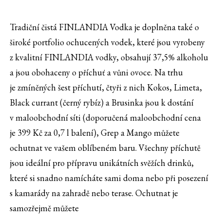
Tradiční čistá FINLANDIA Vodka je doplněna také o
široké portfolio ochucených vodek, které jsou vyrobeny
z kvalitní FINLANDIA vodky, obsahují 37,5% alkoholu
a jsou obohaceny o příchuť a vůni ovoce. Na trhu
je zmíněných šest příchutí, čtyři z nich Kokos, Limeta,
Black currant (černý rybíz) a Brusinka jsou k dostání
v maloobchodní síti (doporučená maloobchodní cena
je 399 Kč za 0,7 l balení), Grep a Mango můžete
ochutnat ve vašem oblíbeném baru. Všechny příchutě
jsou ideální pro přípravu unikátních svěžích drinků,
které si snadno namícháte sami doma nebo při posezení
s kamarády na zahradě nebo terase. Ochutnat je
samozřejmě můžete