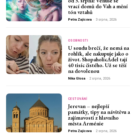
od 3. srpna: Venuše se
vrací domů do Vah a mění
tón vztahů
Petra Zajícova
-
3 srpna, 2026
OSOBNOSTI
U soudu brečí, že nemá na
rohlík, ale nakupuje jako o
život. ShopaholicAdel tají
40 tisíc čistého. Už se těší
na dovolenou
Nika Glosa
-
2 srpna, 2026
CESTOVÁNÍ
Jerevan – nejlepší
památky, tipy na návštěvu a
zajímavosti z hlavního
města Arménie
Petra Zajícova
-
2 srpna, 2026