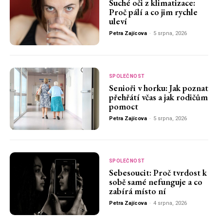
Suché oči z klimatizace:
Proč pálí a co jim rychle
uleví
Petra Zajícova
-
5 srpna, 2026
SPOLEČNOST
Senioři v horku: Jak poznat
přehřátí včas a jak rodičům
pomoct
Petra Zajícova
-
5 srpna, 2026
SPOLEČNOST
Sebesoucit: Proč tvrdost k
sobě samé nefunguje a co
zabírá místo ní
Petra Zajícova
-
4 srpna, 2026