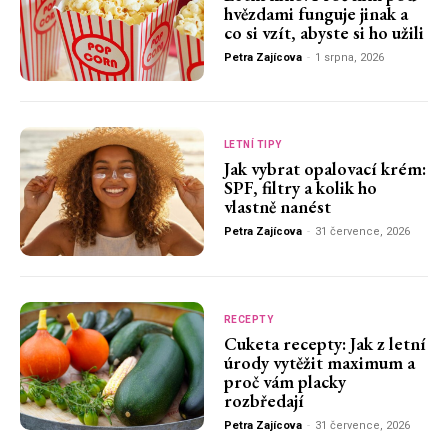
hvězdami funguje jinak a
co si vzít, abyste si ho užili
Petra Zajícova
-
1 srpna, 2026
LETNÍ TIPY
Jak vybrat opalovací krém:
SPF, filtry a kolik ho
vlastně nanést
Petra Zajícova
-
31 července, 2026
RECEPTY
Cuketa recepty: Jak z letní
úrody vytěžit maximum a
proč vám placky
rozbředají
Petra Zajícova
-
31 července, 2026