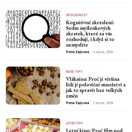
SPOLEČNOST
Kognitivní zkreslení:
Sedm myšlenkových
zkratek, které za vás
rozhodují, i když si to
nemyslíte
Petra Zajícova
-
2 srpna, 2026
NAŠE TIPY
Vláknina: Proč jí většina
lidí jí poloviční množství a
jak to spravit bez velkých
změn
Petra Zajícova
-
1 srpna, 2026
LETNÍ TIPY
Letní kino: Proč film pod