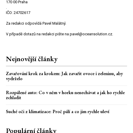
170 00 Praha
.
IČO: 24702617
Za redakci odpovídá Pavel Malátný.
V případě dotazů na redakci pište na pavel@oceansolution.cz.
Nejnovější články
Zavařování krok za krokem: Jak zavařit ovoce i zeleninu, aby
vydrželo
Rozpálené auto: Co v něm v horku nenechávat a jak ho rychle
zchladit
Suché oči z klimatizace: Proč pálí a co jim rychle uleví
Populární články