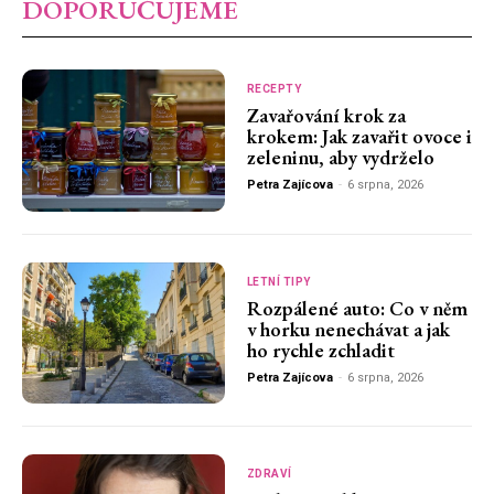
DOPORUČUJEME
RECEPTY
Zavařování krok za
krokem: Jak zavařit ovoce i
zeleninu, aby vydrželo
Petra Zajícova
-
6 srpna, 2026
LETNÍ TIPY
Rozpálené auto: Co v něm
v horku nenechávat a jak
ho rychle zchladit
Petra Zajícova
-
6 srpna, 2026
ZDRAVÍ