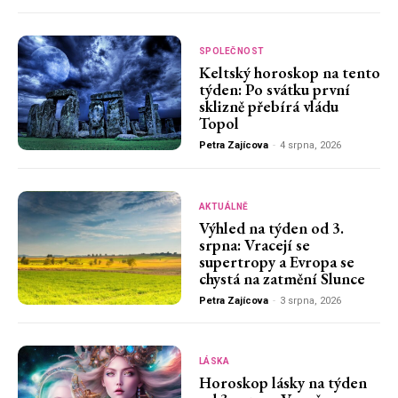
SPOLEČNOST
Keltský horoskop na tento
týden: Po svátku první
sklizně přebírá vládu
Topol
Petra Zajícova
-
4 srpna, 2026
AKTUÁLNĚ
Výhled na týden od 3.
srpna: Vracejí se
supertropy a Evropa se
chystá na zatmění Slunce
Petra Zajícova
-
3 srpna, 2026
LÁSKA
Horoskop lásky na týden