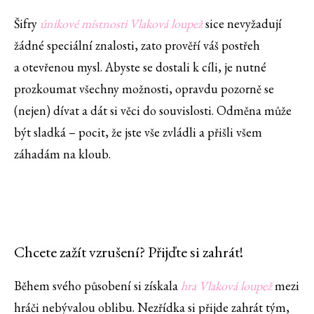
Šifry
únikové místnosti Vlaková loupež
sice nevyžadují
žádné speciální znalosti, zato prověří váš postřeh
a otevřenou mysl. Abyste se dostali k cíli, je nutné
prozkoumat všechny možnosti, opravdu pozorně se
(nejen) dívat a dát si věci do souvislosti. Odměna může
být sladká – pocit, že jste vše zvládli a přišli všem
záhadám na kloub.
Chcete zažít vzrušení? Přijďte si zahrát!
Během svého působení si získala
hra Vlaková loupež
mezi
hráči nebývalou oblibu. Nezřídka si přijde zahrát tým,