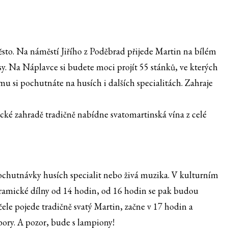
město. Na náměstí Jiřího z Poděbrad přijede Martin na bílém
y. Na Náplavce si budete moci projít 55 stánků, ve kterých
omu si pochutnáte na husích i dalších specialitách. Zahraje
ické zahradě tradičně nabídne svatomartinská vína z celé
chutnávky husích specialit nebo živá muzika. V kulturním
ramické dílny od 14 hodin, od 16 hodin se pak budou
 čele pojede tradičně svatý Martin, začne v 17 hodin a
bory. A pozor, bude s lampiony!