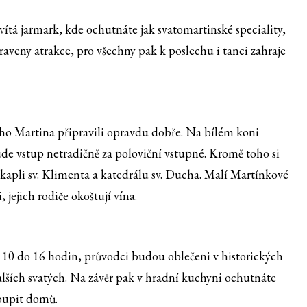
tá jarmark, kde ochutnáte jak svatomartinské speciality,
raveny atrakce, pro všechny pak k poslechu i tanci zahraje
ého Martina připravili opravdu dobře. Na bílém koni
de vstup netradičně za poloviční vstupné. Kromě toho si
apli sv. Klimenta a katedrálu sv. Ducha. Malí Martínkové
jejich rodiče okoštují vína.
10 do 16 hodin, průvodci budou oblečeni v historických
alších svatých. Na závěr pak v hradní kuchyni ochutnáte
koupit domů.