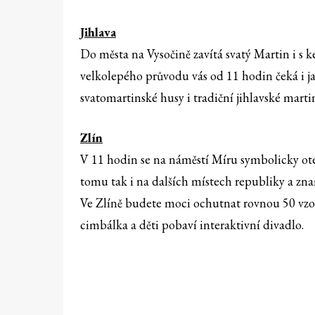
Jihlava
Do města na Vysočině zavítá svatý Martin i s k
velkolepého průvodu vás od 11 hodin čeká i ja
svatomartinské husy i tradiční jihlavské marti
Zlín
V 11 hodin se na náměstí Míru symbolicky ote
tomu tak i na dalších místech republiky a zn
Ve Zlíně budete moci ochutnat rovnou 50 vzor
cimbálka a děti pobaví interaktivní divadlo.