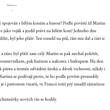
Reklama
'
 je spojován s bílým koněm a husou? Podle pověstí žil Martin
ce jako voják a jezdil právě na bílém koni! Jednoho dne
it, byl jeho plášť. Ten rozsekl na půl, část mu dal a část si
a ráno byl plášť zase celý. Martin se pak nechal pokřtít,
 se poustevníkem, pak knězem a nakonec i biskupem. Na den
k půstu a termín odvádění úroků a dávek vrchnosti, někdy i
rtina se podívají proto, že ho podle pověsti prozradily
je i patronem vinařů, ve Francii totiž prý zasadil zázračnou
ochutnávky nových vín se hodily.