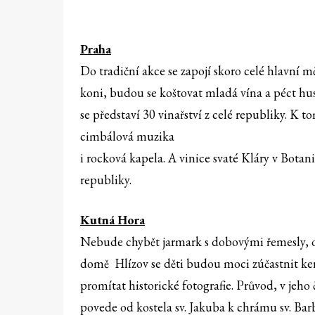
Praha
Do tradiční akce se zapojí skoro celé hlavní 
koni, budou se koštovat mladá vína a péct hus
se představí 30 vinařství z celé republiky. K t
cimbálová muzika
i rocková kapela. A vinice svaté Kláry v Botan
republiky.
Kutná Hora
Nebude chybět jarmark s dobovými řemesly, o
domě Hlízov se děti budou moci zúčastnit ke
promítat historické fotografie. Průvod, v jeho
povede od kostela sv. Jakuba k chrámu sv. Bar