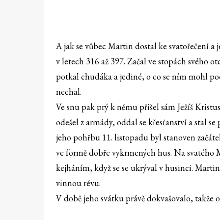
A jak se vůbec Martin dostal ke svatořečení a
v letech 316 až 397. Začal ve stopách svého ot
potkal chudáka a jediné, o co se ním mohl poděl
nechal.
Ve snu pak prý k němu přišel sám Ježíš Kristus 
odešel z armády, oddal se křesťanství a stal
jeho pohřbu 11. listopadu byl stanoven začáte
ve formě dobře vykrmených hus. Na svatého Ma
kejháním, když se se ukrýval v husinci. Martin 
vinnou révu.
V době jeho svátku právě dokvašovalo, takže 