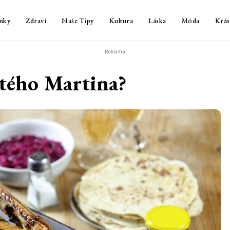
nky
Zdraví
Naše Tipy
Kultura
Láska
Móda
Krás
Reklama
atého Martina?