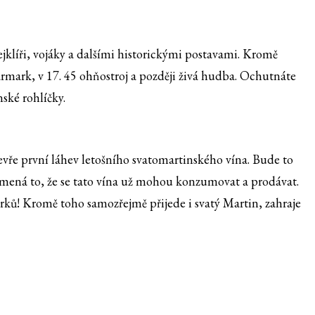
ejklíři, vojáky a dalšími historickými postavami. Kromě
rmark, v 17. 45 ohňostroj a později živá hudba. Ochutnáte
nské rohlíčky.
vře první láhev letošního svatomartinského vína. Bude to
amená to, že se tato vína už mohou konzumovat a prodávat.
ků! Kromě toho samozřejmě přijede i svatý Martin, zahraje