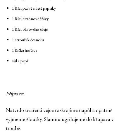
1 lžíci pálivé mleté papriky
1 lžíci citrónové šťávy
1 lžíci olivového oleje
1 stroužek česneku
1 lžička hořčice
sůl a pepř
Příprava:
Natvrdo uvařená vejce rozkrojíme napůl a opatrně
vyjmeme žloutky. Slaninu ugrilujeme do křupava v
troubě.