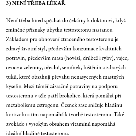
3) NENÍ TŘEBA LÉKAŘ
Není třeba hned spěchat do čekárny k doktorovi, když
zmíněné příznaky úbytku testosteronu nastanou.
Základem pro obnovení ztraceného testosteronu je
zdravý životní styl, především konzumace kvalitních
potravin, především masa (hovězí, drůbež i ryby), vajec,
ovoce a zeleniny, ořechů, semínek, luštěnin a zdravých
tuků, které obsahují převahu nenasycených mastných
kyselin. Mezi téměř zázračné potraviny na podporu
testosteronu v těle patří brokolice, která pomáhá při
metabolismu estrogenu. Česnek zase snižuje hladinu
kortizolu a tím napomáhá k tvorbě testosteronu. Také
avokádo s vysokým obsahem vitamínů napomáhá
ideální hladině testosteronu.