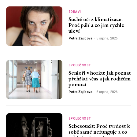
ZDRAVÍ
Suché oči z klimatizace:
Proč pálí a co jim rychle
uleví
Petra Zajícova
-
5 srpna, 2026
SPOLEČNOST
Senioři v horku: Jak poznat
přehřátí včas a jak rodičům
pomoct
Petra Zajícova
-
5 srpna, 2026
SPOLEČNOST
Sebesoucit: Proč tvrdost k
sobě samé nefunguje a co