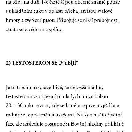
na těle i na duši. Nejčastější jsou obecně známé potíže
s ukládáním tuku v oblasti břicha, ztrátou svalové
hmoty a zvětšení prsou. Připojuje se nižší průbojnost,
ztráta sebevědomí a splíny.
2) TESTOSTERON SE „VYBÍJÍ“
Je to trochu nespravedlivé, že nejvyšší hladiny
testosteronu se objevují u mladých mužů kolem
20. – 30. roku života, kdy se kariéra teprve rozjíždí a o
rodině se teprve začíná uvažovat. Na konci této životní
fáze ale následuje postupné snižování hladiny přibližně