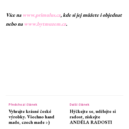
Více na
www.primulus.cz
, kde si jej můžete i objednat
nebo na
www.bytmuzem.cz
.
Předchozí článek
Další článek
Vyhrajte krásné české
Hýčkejte se, udělejte si
výrobky. Všechno hand
radost, získejte
made, czech made :-)
ANDĚLA RADOSTI