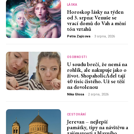
LÁSKA
Horoskop lásky na týden
od 3. srpna: Venuše se
vrací domů do Vah a mění
tón vztahů
Petra Zajícova
-
3 srpna, 2026
OSOBNOSTI
U soudu brečí, že nemá na
rohlík, ale nakupuje jako o
život. ShopaholicAdel tají
40 tisíc čistého. Už se těší
na dovolenou
Nika Glosa
-
2 srpna, 2026
CESTOVÁNÍ
Jerevan – nejlepší
památky, tipy na návštěvu a
zajímavosti z hlavního