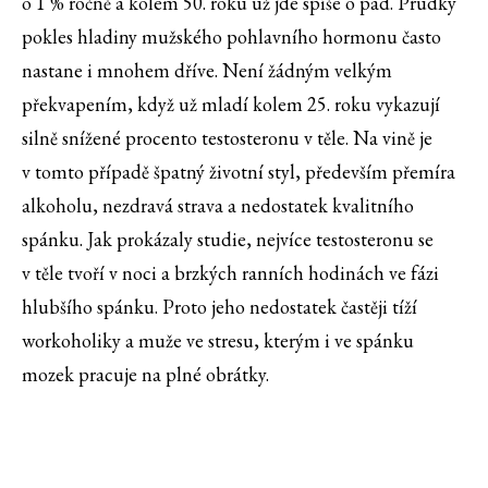
o 1 % ročně a kolem 50. roku už jde spíše o pád. Prudký
pokles hladiny mužského pohlavního hormonu často
nastane i mnohem dříve. Není žádným velkým
překvapením, když už mladí kolem 25. roku vykazují
silně snížené procento testosteronu v těle. Na vině je
v tomto případě špatný životní styl, především přemíra
alkoholu, nezdravá strava a nedostatek kvalitního
spánku. Jak prokázaly studie, nejvíce testosteronu se
v těle tvoří v noci a brzkých ranních hodinách ve fázi
hlubšího spánku. Proto jeho nedostatek častěji tíží
workoholiky a muže ve stresu, kterým i ve spánku
mozek pracuje na plné obrátky.