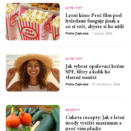
LETNÍ TIPY
Letní kino: Proč film pod
hvězdami funguje jinak a
co si vzít, abyste si ho užili
Petra Zajícova
-
1 srpna, 2026
LETNÍ TIPY
Jak vybrat opalovací krém:
SPF, filtry a kolik ho
vlastně nanést
Petra Zajícova
-
31 července, 2026
RECEPTY
Cuketa recepty: Jak z letní
úrody vytěžit maximum a
proč vám placky