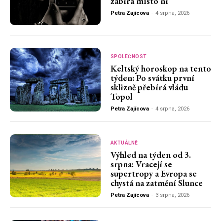
zabírá místo ní
Petra Zajícova
-
4 srpna, 2026
SPOLEČNOST
Keltský horoskop na tento
týden: Po svátku první
sklizně přebírá vládu
Topol
Petra Zajícova
-
4 srpna, 2026
AKTUÁLNĚ
Výhled na týden od 3.
srpna: Vracejí se
supertropy a Evropa se
chystá na zatmění Slunce
Petra Zajícova
-
3 srpna, 2026