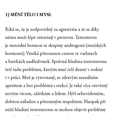
1) MĚNÍ TĚLO I MYSL
Říká se, že je zodpovědný za agresivitu a že se díky
němu muži lépe orientují v prostoru. Testosteron
je steroidní hormon ze skupiny androgenů (mužských
hormonů). Vzniká přirozenou cestou ve varlatech
a buňkách nadledvinek. Správná hladina testosteronu
řeší řadu problémů, kterým muž čelí denně v rodině
i v práci. Muž je vyrovnaný, se zdravým sexuálním
apetitem a bez problémů s erekcí. Je také více otevřený
novým věcem, zážitkům a lidem. Hýří sebevědomím,
dobrou náladou a přirozeným respektem. Naopak při
nižší hladině testosteronu se mohou objevit problémy