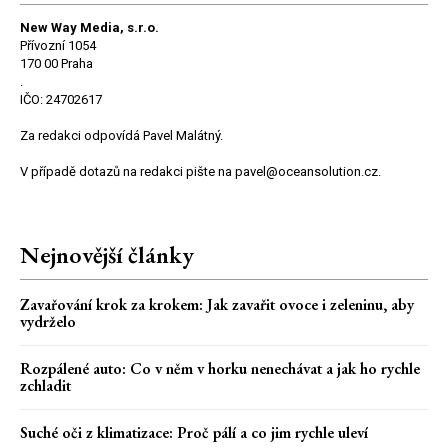
New Way Media, s.r.o.
Přívozní 1054
170 00 Praha
.
IČO: 24702617
Za redakci odpovídá Pavel Malátný.
V případě dotazů na redakci pište na pavel@oceansolution.cz.
Nejnovější články
Zavařování krok za krokem: Jak zavařit ovoce i zeleninu, aby
vydrželo
Rozpálené auto: Co v něm v horku nenechávat a jak ho rychle
zchladit
Suché oči z klimatizace: Proč pálí a co jim rychle uleví