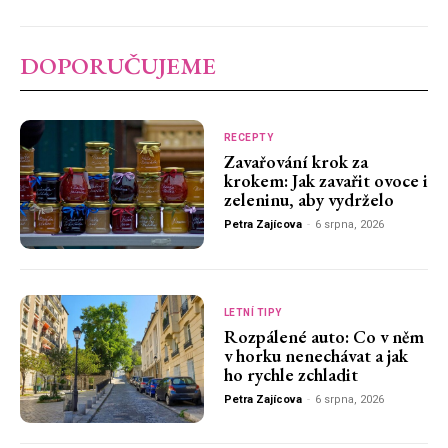
DOPORUČUJEME
RECEPTY
Zavařování krok za
krokem: Jak zavařit ovoce i
zeleninu, aby vydrželo
Petra Zajícova
-
6 srpna, 2026
LETNÍ TIPY
Rozpálené auto: Co v něm
v horku nenechávat a jak
ho rychle zchladit
Petra Zajícova
-
6 srpna, 2026