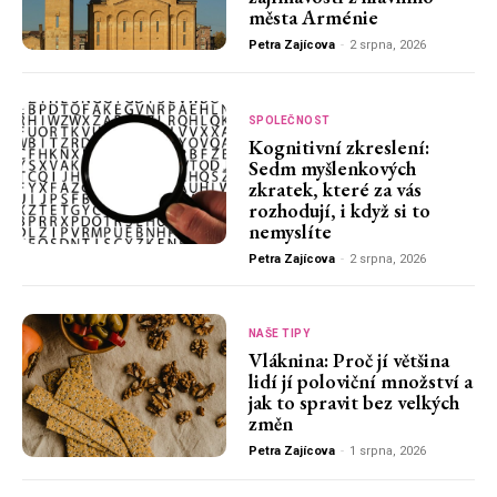
města Arménie
Petra Zajícova
-
2 srpna, 2026
SPOLEČNOST
Kognitivní zkreslení:
Sedm myšlenkových
zkratek, které za vás
rozhodují, i když si to
nemyslíte
Petra Zajícova
-
2 srpna, 2026
NAŠE TIPY
Vláknina: Proč jí většina
lidí jí poloviční množství a
jak to spravit bez velkých
změn
Petra Zajícova
-
1 srpna, 2026