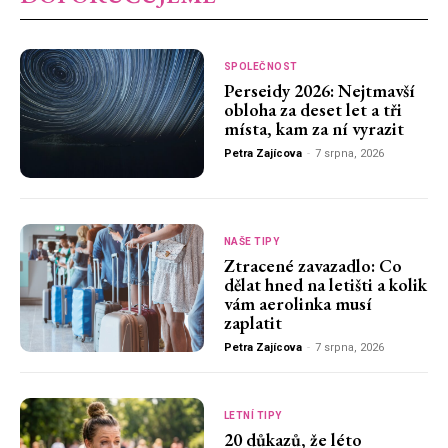
SPOLEČNOST
Perseidy 2026: Nejtmavší
obloha za deset let a tři
místa, kam za ní vyrazit
Petra Zajícova
-
7 srpna, 2026
NAŠE TIPY
Ztracené zavazadlo: Co
dělat hned na letišti a kolik
vám aerolinka musí
zaplatit
Petra Zajícova
-
7 srpna, 2026
LETNÍ TIPY
20 důkazů, že léto