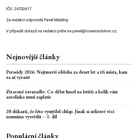
.
IČO: 24702617
Za redakci odpovídá Pavel Malátný.
V případě dotazů na redakci pište na pavel@oceansolution.cz.
Nejnovější články
Perseidy 2026: Nejtmavší obloha za deset let a tři místa, kam
za ní vyrazit
Ztracené zavazadlo: Co dělat hned na letišti a kolik vám
aerolinka musí zaplatit
20 důkazů, že léto vymýšlel chlap. Jinak si některé věci
neumíme vysvětlit – 1. díl
Populární články