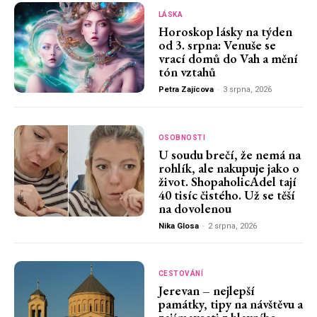
LÁSKA
Horoskop lásky na týden
od 3. srpna: Venuše se
vrací domů do Vah a mění
tón vztahů
Petra Zajícova
-
3 srpna, 2026
OSOBNOSTI
U soudu brečí, že nemá na
rohlík, ale nakupuje jako o
život. ShopaholicAdel tají
40 tisíc čistého. Už se těší
na dovolenou
Nika Glosa
-
2 srpna, 2026
CESTOVÁNÍ
Jerevan – nejlepší
památky, tipy na návštěvu a