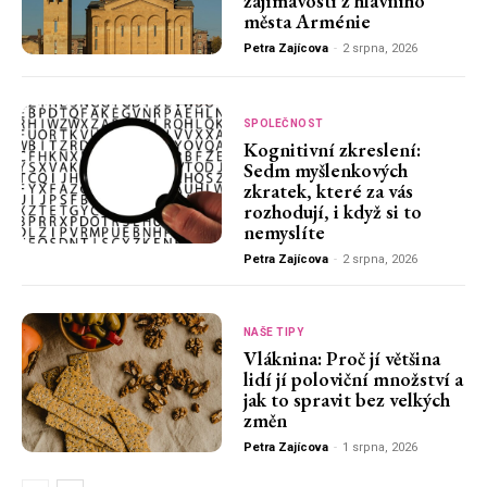
zajímavosti z hlavního
města Arménie
Petra Zajícova
-
2 srpna, 2026
SPOLEČNOST
Kognitivní zkreslení:
Sedm myšlenkových
zkratek, které za vás
rozhodují, i když si to
nemyslíte
Petra Zajícova
-
2 srpna, 2026
NAŠE TIPY
Vláknina: Proč jí většina
lidí jí poloviční množství a
jak to spravit bez velkých
změn
Petra Zajícova
-
1 srpna, 2026