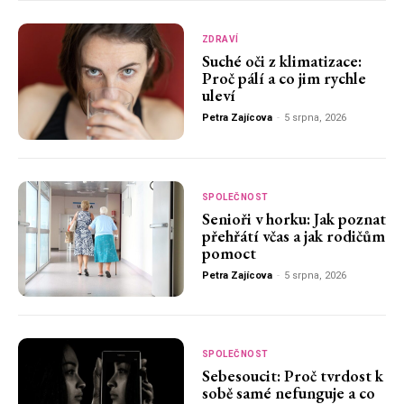
ZDRAVÍ
Suché oči z klimatizace:
Proč pálí a co jim rychle
uleví
Petra Zajícova
-
5 srpna, 2026
SPOLEČNOST
Senioři v horku: Jak poznat
přehřátí včas a jak rodičům
pomoct
Petra Zajícova
-
5 srpna, 2026
SPOLEČNOST
Sebesoucit: Proč tvrdost k
sobě samé nefunguje a co