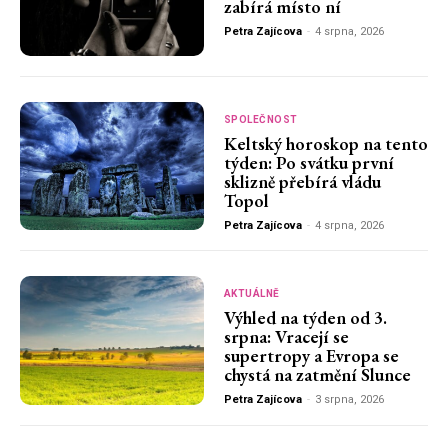
zabírá místo ní
Petra Zajícova
-
4 srpna, 2026
SPOLEČNOST
Keltský horoskop na tento
týden: Po svátku první
sklizně přebírá vládu
Topol
Petra Zajícova
-
4 srpna, 2026
AKTUÁLNĚ
Výhled na týden od 3.
srpna: Vracejí se
supertropy a Evropa se
chystá na zatmění Slunce
Petra Zajícova
-
3 srpna, 2026