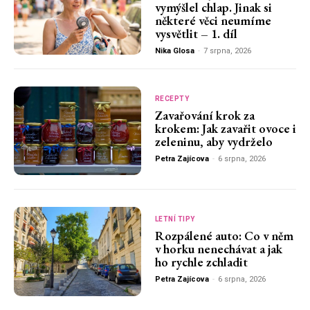
vymýšlel chlap. Jinak si
některé věci neumíme
vysvětlit – 1. díl
Nika Glosa
-
7 srpna, 2026
RECEPTY
Zavařování krok za
krokem: Jak zavařit ovoce i
zeleninu, aby vydrželo
Petra Zajícova
-
6 srpna, 2026
LETNÍ TIPY
Rozpálené auto: Co v něm
v horku nenechávat a jak
ho rychle zchladit
Petra Zajícova
-
6 srpna, 2026