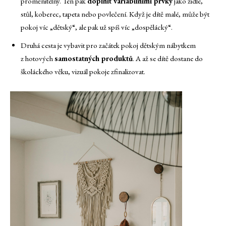
proměnitelný. Ten pak
doplnit variabilními prvky
jako židle,
stůl, koberec, tapeta nebo povlečení. Když je dítě malé, může být
pokoj víc „dětský“, ale pak už spíš víc „dospělácký“.
Druhá cesta je vybavit pro začátek pokoj dětským nábytkem
z hotových
samostatných produktů
. A až se dítě dostane do
školáckého věku, vizuál pokoje zfinalizovat.