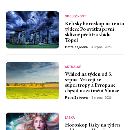
SPOLEČNOST
Keltský horoskop na tento
týden: Po svátku první
sklizně přebírá vládu
Topol
Petra Zajícova
-
4 srpna, 2026
AKTUÁLNĚ
Výhled na týden od 3.
srpna: Vracejí se
supertropy a Evropa se
chystá na zatmění Slunce
Petra Zajícova
-
3 srpna, 2026
LÁSKA
Horoskop lásky na týden