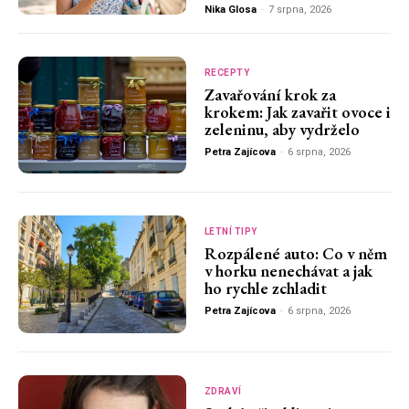
Nika Glosa
-
7 srpna, 2026
RECEPTY
Zavařování krok za
krokem: Jak zavařit ovoce i
zeleninu, aby vydrželo
Petra Zajícova
-
6 srpna, 2026
LETNÍ TIPY
Rozpálené auto: Co v něm
v horku nenechávat a jak
ho rychle zchladit
Petra Zajícova
-
6 srpna, 2026
ZDRAVÍ