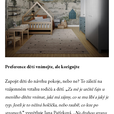
Preference dětí vnímejte, ale korigujte
Zapojit děti do návrhu pokoje, nebo ne? To záleží na
vzájemném vztahu rodičů a dětí. „
Za mě je určitě fajn u
menšího dítěte vnímat, jaké má zájmy, co se mu líbí a jaký je
typ. Jestli je to něžná holčička, nebo raubíř, co leze po
stromech,
“ vysvětluje Jana Pařízková.
„Na druhou stranu