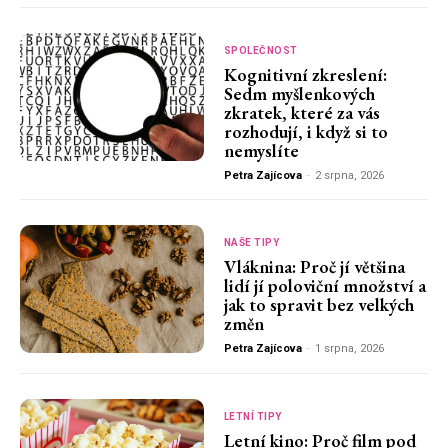
SPOLEČNOST
Kognitivní zkreslení:
Sedm myšlenkových
zkratek, které za vás
rozhodují, i když si to
nemyslíte
Petra Zajícova
-
2 srpna, 2026
NAŠE TIPY
Vláknina: Proč jí většina
lidí jí poloviční množství a
jak to spravit bez velkých
změn
Petra Zajícova
-
1 srpna, 2026
LETNÍ TIPY
Letní kino: Proč film pod