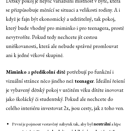
Dětský pokoj je nejvíc variabilní místnost v bytě, která
se přizpůsobuje měnící se situaci a velikosti rodiny. A i
když je fajn být ekonomický a udržitelný, tak pokoj,
který bude vhodný pro miminko i pro teenagera, prostě
nevytvoříte. Pokud tedy nechcete jít cestou
unifikovanosti, která ale nebude správně promlouvat
ani k jedné věkové skupině.
Miminko
a
předškolní dítě
potřebují po funkční i
vizuální stránce něco jiného než
teenager
. Ideální řešení
je vybavený dětský pokoj v určitém věku dítěte inovovat
jako školácký či studentský. Pokud ale nechcete do
celého interiéru investovat 2x, jsou cesty, jak z toho ven.
První je pojmout vestavěný nábytek tak, aby byl
neutrální
a lépe