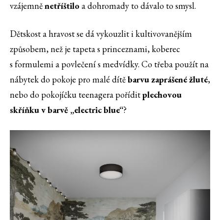
vzájemně
netříštilo
a dohromady to dávalo to smysl.
Dětskost a hravost se dá vykouzlit i kultivovanějším
způsobem, než je tapeta s princeznami, koberec
s formulemi a povlečení s medvídky. Co třeba použít na
nábytek do pokoje pro malé dítě
barvu zaprášené žluté
,
nebo do pokojíčku teenagera pořídit
plechovou
skříňku v barvě „electric blue“
?