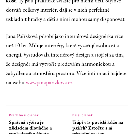
koše
. Ty jsou praktické zvláště pro menší děti. Stylově
dotváří celkový interiér, dají se v nich perfektně
uskladnit hračky a děti s nimi mohou samy disponovat.
Jana Pařízková působí jako interiérová designérka více
než 10 let. Miluje interiéry, které vyzařují osobitost a
energii. Vystudovala interiérový design a stojí si za tím,
že designér má vytvořit především harmonickou a
zabydlenou atmosféru prostoru. Více informací najdete
na webu
www.janaparizkova.cz
.
Předchozí článek
Další článek
Správná výživa je
Trápí vás povislá kůže na
základem dlouhého a
pažích? Zatočte s ní
spokojeného života
přírodní cestou