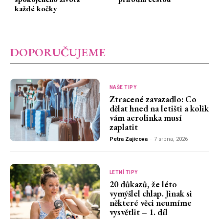
každé kočky
DOPORUČUJEME
NAŠE TIPY
Ztracené zavazadlo: Co
dělat hned na letišti a kolik
vám aerolinka musí
zaplatit
Petra Zajícova
-
7 srpna, 2026
LETNÍ TIPY
20 důkazů, že léto
vymýšlel chlap. Jinak si
některé věci neumíme
vysvětlit – 1. díl