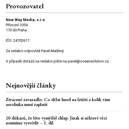
Provozovatel
New Way Media, s.r.o.
Přívozní 1054
170 00 Praha
.
IČO: 24702617
Za redakci odpovídá Pavel Malátný.
V případě dotazů na redakci pište na pavel@oceansolution.cz.
Nejnovější články
Ztracené zavazadlo: Co dělat hned na letišti a kolik vám
aerolinka musí zaplatit
20 důkazů, že léto vymýšlel chlap. Jinak si některé věci
neumíme vysvětlit – 1. díl