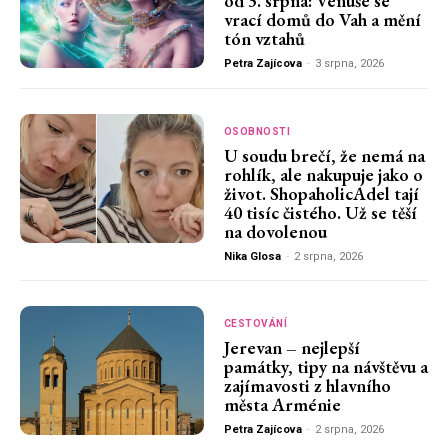
od 3. srpna: Venuše se
vrací domů do Vah a mění
tón vztahů
Petra Zajícova
-
3 srpna, 2026
OSOBNOSTI
U soudu brečí, že nemá na
rohlík, ale nakupuje jako o
život. ShopaholicAdel tají
40 tisíc čistého. Už se těší
na dovolenou
Nika Glosa
-
2 srpna, 2026
CESTOVÁNÍ
Jerevan – nejlepší
památky, tipy na návštěvu a
zajímavosti z hlavního
města Arménie
Petra Zajícova
-
2 srpna, 2026