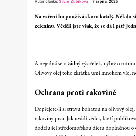
Autor článku:
Silvie Zubikova
7 srpna, 2025
Na vaření ho používá skoro každý. Někdo si h
zeleninu. Věděli jste však, že se dá i pít? J
A nejedná se o žádný výstřelek, nýbrž o rutinu
Olivový olej toho zkrátka umí mnohem víc, než 
Ochrana proti rakovině
Dopřejete-li si stravu bohatou na olivový olej,
rakoviny prsu. Jak uvádí vědci, kteří publiko
dodržující středomořskou dietu doplněnou o ex