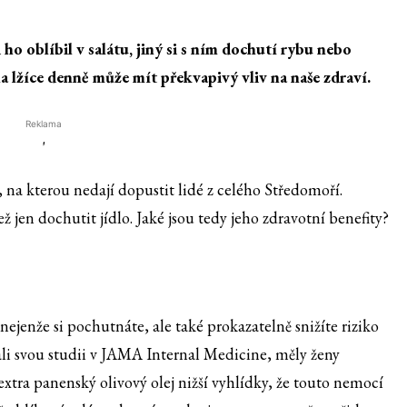
o oblíbil v salátu, jiný si s ním dochutí rybu nebo
edna lžíce denně může mít překvapivý vliv na naše zdraví.
Reklama
'
, na kterou nedají dopustit lidé z celého Středomoří.
jen dochutit jídlo. Jaké jsou tedy jeho zdravotní benefity?
 nejenže si pochutnáte, ale také prokazatelně snižíte riziko
vali svou studii v JAMA Internal Medicine, měly ženy
tra panenský olivový olej nižší vyhlídky, že touto nemocí