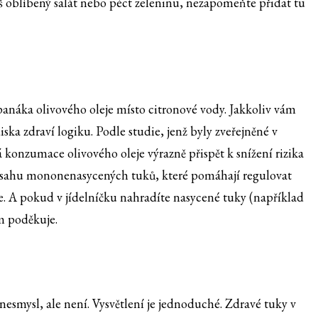
áš oblíbený salát nebo péct zeleninu, nezapomeňte přidat tu
anáka olivového oleje místo citronové vody. Jakkoliv vám
iska zdraví logiku. Podle studie, jenž byly zveřejněné v
konzumace olivového oleje výrazně přispět k snížení rizika
bsahu mononenasycených tuků, které pomáhají regulovat
le. A pokud v jídelníčku nahradíte nasycené tuky (například
m poděkuje.
nesmysl, ale není. Vysvětlení je jednoduché. Zdravé tuky v