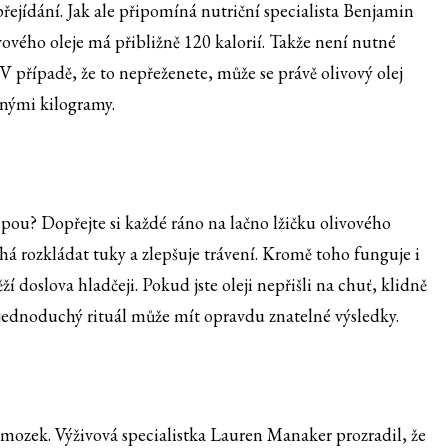
 přejídání. Jak ale připomíná nutriční specialista Benjamin
vového oleje má přibližně 120 kalorií. Takže není nutné
. V případě, že to nepřeženete, může se právě olivový olej
ečnými kilogramy.
cpou? Dopřejte si každé ráno na lačno lžičku olivového
há rozkládat tuky a zlepšuje trávení. Kromě toho funguje i
ží doslova hladčeji. Pokud jste oleji nepřišli na chuť, klidně
 jednoduchý rituál může mít opravdu znatelné výsledky.
áš mozek. Výživová specialistka Lauren Manaker prozradil, že