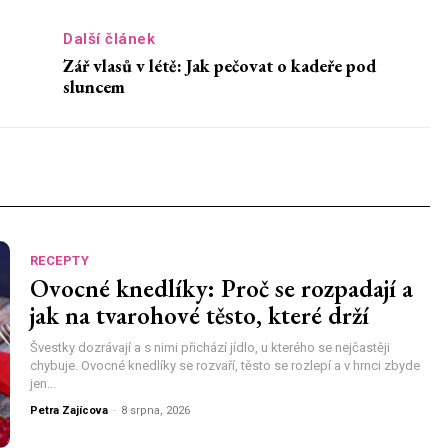
Další článek
Zář vlasů v létě: Jak pečovat o kadeře pod
sluncem
RECEPTY
Ovocné knedlíky: Proč se rozpadají a
jak na tvarohové těsto, které drží
Švestky dozrávají a s nimi přichází jídlo, u kterého se nejčastěji
chybuje. Ovocné knedlíky se rozvaří, těsto se rozlepí a v hrnci zbyde
jen...
Petra Zajícova
-
8 srpna, 2026