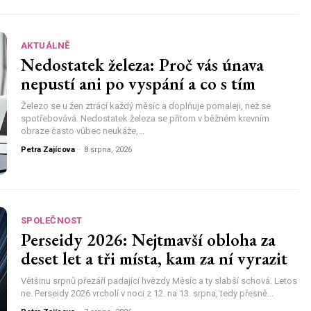
AKTUÁLNĚ
Nedostatek železa: Proč vás únava
nepustí ani po vyspání a co s tím
Železo se u žen ztrácí každý měsíc a doplňuje pomaleji, než se
spotřebovává. Nedostatek železa se přitom v běžném krevním
obraze často vůbec neukáže,...
Petra Zajícova
-
8 srpna, 2026
SPOLEČNOST
Perseidy 2026: Nejtmavší obloha za
deset let a tři místa, kam za ní vyrazit
Většinu srpnů přezáří padající hvězdy Měsíc a ty slabší schová. Letos
ne. Perseidy 2026 vrcholí v noci z 12. na 13. srpna, tedy přesně...