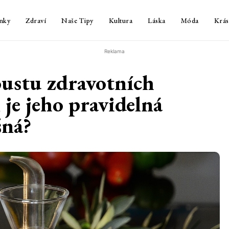
nky
Zdraví
Naše Tipy
Kultura
Láska
Móda
Krás
Reklama
oustu zdravotních
 je jeho pravidelná
šná?