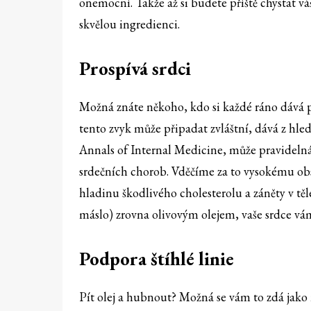
onemocní. Takže až si budete příště chystat v
skvělou ingredienci.
Prospívá srdci
Možná znáte někoho, kdo si každé ráno dává p
tento zvyk může připadat zvláštní, dává z hled
Annals of Internal Medicine, může pravidelná 
srdečních chorob. Vděčíme za to vysokému o
hladinu škodlivého cholesterolu a záněty v tě
máslo) zrovna olivovým olejem, vaše srdce vá
Podpora štíhlé linie
Pít olej a hubnout? Možná se vám to zdá jako 