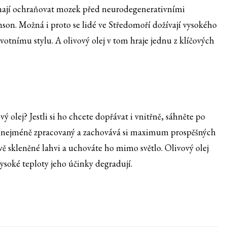
hají ochraňovat mozek před neurodegenerativními
on. Možná i proto se lidé ve Středomoří dožívají vysokého
ivotnímu stylu. A olivový olej v tom hraje jednu z klíčových
vý olej? Jestli si ho chcete dopřávat i vnitřně, sáhněte po
e nejméně zpracovaný a zachovává si maximum prospěšných
vě skleněné lahvi a uchováte ho mimo světlo. Olivový olej
soké teploty jeho účinky degradují.