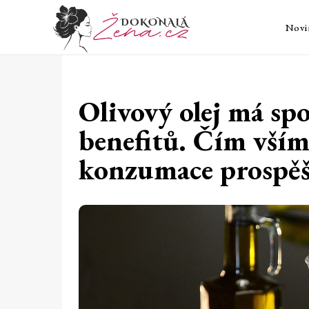
Novi
Olivový olej má sp
benefitů. Čím vším
konzumace prospě