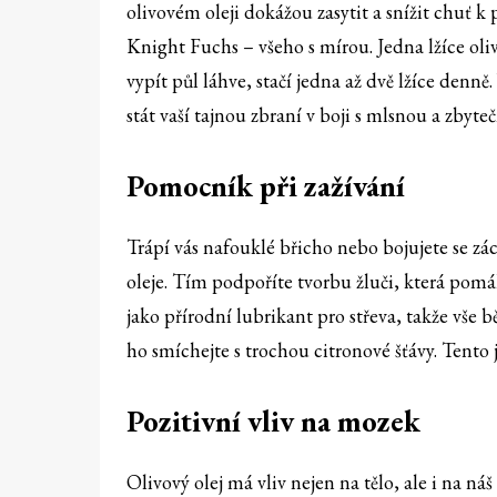
olivovém oleji dokážou zasytit a snížit chuť k
Knight Fuchs – všeho s mírou. Jedna lžíce oli
vypít půl láhve, stačí jedna až dvě lžíce denně
stát vaší tajnou zbraní v boji s mlsnou a zbyt
Pomocník při zažívání
Trápí vás nafouklé břicho nebo bojujete se zá
oleje. Tím podpoříte tvorbu žluči, která pomá
jako přírodní lubrikant pro střeva, takže vše bě
ho smíchejte s trochou citronové šťávy. Tento
Pozitivní vliv na mozek
Olivový olej má vliv nejen na tělo, ale i na n