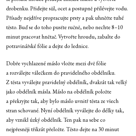
drobenku. Přidejte sůl, ocet a postupně přilévejte vodu.
Přísady nejdříve propracujte prsty a pak uhněťte tuhé
těsto. Buď se do toho pusťte ručně, nebo nechte 8–10
minut pracovat hnětač. Vytvořte hroudu, zabalte do
potravinářské fólie a dejte do lednice.
Dobře vychlazené máslo vložte mezi dvě fólie
a rozválejte válečkem do pravidelného obdélníku.
Z těsta vyválejte pravidelný obdélník, dvakrát tak velký
jako obdélník másla. Máslo na obdélník položte
a překryjte tak, aby bylo máslo uvnitř těsta ze všech
stran schované. Nyní obdélník vyválejte do délky tak,
aby vznikl úzký obdélník. Ten pak na sebe co
nejpřesněji třikrát přeložte. Těsto dejte na 30 minut