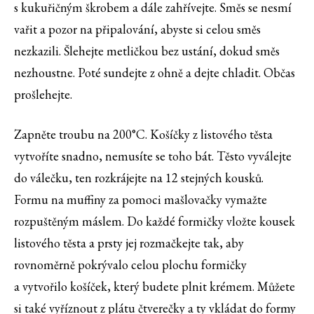
s kukuřičným škrobem a dále zahřívejte. Směs se nesmí
vařit a pozor na připalování, abyste si celou směs
nezkazili. Šlehejte metličkou bez ustání, dokud směs
nezhoustne. Poté sundejte z ohně a dejte chladit. Občas
prošlehejte.
Zapněte troubu na 200°C. Košíčky z listového těsta
vytvoříte snadno, nemusíte se toho bát. Těsto vyválejte
do válečku, ten rozkrájejte na 12 stejných kousků.
Formu na muffiny za pomoci mašlovačky vymažte
rozpuštěným máslem. Do každé formičky vložte kousek
listového těsta a prsty jej rozmačkejte tak, aby
rovnoměrně pokrývalo celou plochu formičky
a vytvořilo košíček, který budete plnit krémem. Můžete
si také vyříznout z plátu čtverečky a ty vkládat do formy