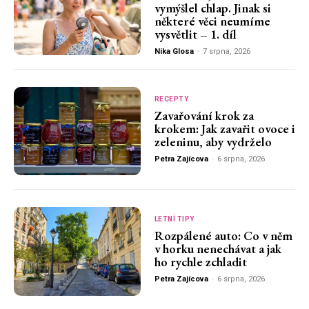
vymýšlel chlap. Jinak si
některé věci neumíme
vysvětlit – 1. díl
Nika Glosa
-
7 srpna, 2026
RECEPTY
Zavařování krok za
krokem: Jak zavařit ovoce i
zeleninu, aby vydrželo
Petra Zajícova
-
6 srpna, 2026
LETNÍ TIPY
Rozpálené auto: Co v něm
v horku nenechávat a jak
ho rychle zchladit
Petra Zajícova
-
6 srpna, 2026