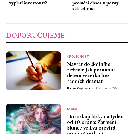
vyplatí investovat?
promění chaos v pevný
základ dne
DOPORUČUJEME
SPOLEČNOST
Návrat do školního
režimu: Jak posunout
dětem večerku bez
ranních dramat
Petra Zajícova
-
10 srpna, 2026
LÁSKA
Horoskop lásky na týden
od 10. srpna: Zatmění
Slunce ve Lvu otevírá
osudová setkání