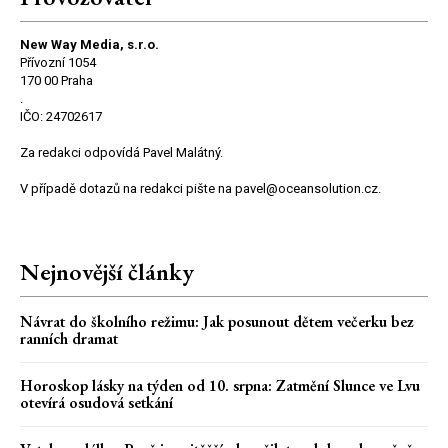
New Way Media, s.r.o.
Přívozní 1054
170 00 Praha
.
IČO: 24702617
Za redakci odpovídá Pavel Malátný.
V případě dotazů na redakci pište na pavel@oceansolution.cz.
Nejnovější články
Návrat do školního režimu: Jak posunout dětem večerku bez
ranních dramat
Horoskop lásky na týden od 10. srpna: Zatmění Slunce ve Lvu
otevírá osudová setkání