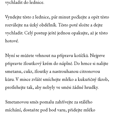
vychladit do lednice.
Vyndejte těsto z lednice, pár minut počkejte a opět těsto
rozválejte na úzký obdélník. Těsto poté složte a dejte
vychladit. Celý postup ještě jednou opakujte, až je těsto
hotové.
Nyní se můžete vrhnout na přípravu košíčků. Nejprve
připravte žloutkový krém do náplně. Do hrnce si nalijte
smetanu, cukr, žloutky a nastrouhanou citronovou
kůru. V misce zvlášť smíchejte mléko a kukuřičný škrob,
prošlehejte tak, aby nebyly ve směsi žádné hrudky.
Smetanovou směs pomalu zahřívejte za stálého
míchání, dostaňte pod bod varu, přidejte mléko