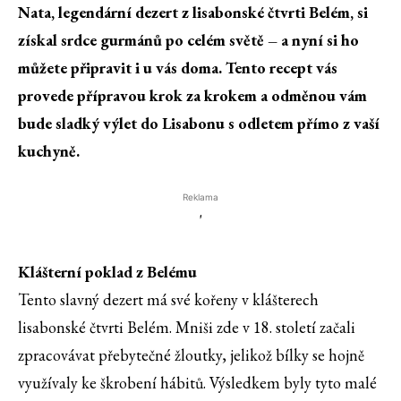
Nata, legendární dezert z lisabonské čtvrti Belém, si
získal srdce gurmánů po celém světě – a nyní si ho
můžete připravit i u vás doma.
Tento recept vás
provede přípravou krok za krokem a odměnou vám
bude sladký výlet do Lisabonu s odletem přímo z vaší
kuchyně.
Reklama
'
Klášterní poklad z Belému
Tento slavný dezert má své kořeny v klášterech
lisabonské čtvrti Belém. Mniši zde v 18. století začali
zpracovávat přebytečné žloutky, jelikož bílky se hojně
využívaly ke škrobení hábitů. Výsledkem byly tyto malé