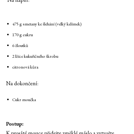
475 g smetany ke šlehání (velký kelímek)
170 g cukru
6 žloutků
2 lžíce kukuřičného škrobu
citronová kůra
Na dokončení:
Cukr moučka
Postup:
K prosáté mouce přidejte změklé máslo a vytvořte