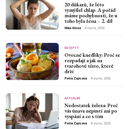
20 důkazů, že léto
vymýšlel chlap. A pořád
máme pochybnosti, že u
toho byla žena – 2. díl
Nika Glosa
-
8 srpna, 2026
RECEPTY
Ovocné knedlíky: Proč se
rozpadají a jak na
tvarohové těsto, které
drží
Petra Zajícova
-
8 srpna, 2026
AKTUÁLNĚ
Nedostatek železa: Proč
vás únava nepustí ani po
vyspání a co s tím
Petra Zajícova
-
8 srpna, 2026