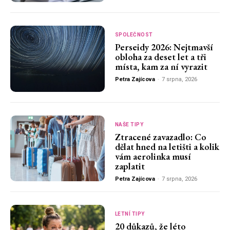
SPOLEČNOST
Perseidy 2026: Nejtmavší
obloha za deset let a tři
místa, kam za ní vyrazit
Petra Zajícova
-
7 srpna, 2026
NAŠE TIPY
Ztracené zavazadlo: Co
dělat hned na letišti a kolik
vám aerolinka musí
zaplatit
Petra Zajícova
-
7 srpna, 2026
LETNÍ TIPY
20 důkazů, že léto