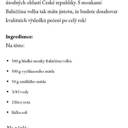
úrodných oblastí České republiky. S moukami
Babiččina volba tak máte jistotu, že budete dosahovat
kvalitních výsledků pečení po celý rok!
Ingredience:
Na těsto:
500 g hladké mouky Babiččina volba
500 g vychlazeného másla
50 g změklého másla
3/8 l vody
2 lžíce octa
lžička soli
Na náplň: