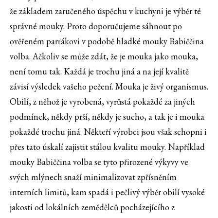
že základem zaručeného úspěchu v kuchyni je výběr té
správné mouky. Proto doporučujeme sáhnout po
ověřeném parťákovi v podobě hladké mouky Babiččina
volba. Ačkoliv se může zdát, že je mouka jako mouka,
není tomu tak. Každá je trochu jiná a na její kvalitě
závisí výsledek vašeho pečení. Mouka je živý organismus.
Obilí, z něhož je vyrobená, vyrůstá pokaždé za jiných
podmínek, někdy prší, někdy je sucho, a tak je i mouka
pokaždé trochu jiná. Někteří výrobci jsou však schopni i
přes tato úskalí zajistit stálou kvalitu mouky. Například
mouky Babiččina volba se tyto přirozené výkyvy ve
svých mlýnech snaží minimalizovat zpřísněním
interních limitů, kam spadá i pečlivý výběr obilí vysoké
jakosti od lokálních zemědělců pocházejícího z