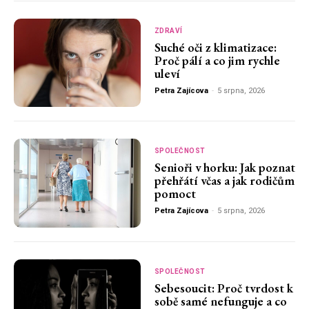
ZDRAVÍ
Suché oči z klimatizace:
Proč pálí a co jim rychle
uleví
Petra Zajícova
-
5 srpna, 2026
SPOLEČNOST
Senioři v horku: Jak poznat
přehřátí včas a jak rodičům
pomoct
Petra Zajícova
-
5 srpna, 2026
SPOLEČNOST
Sebesoucit: Proč tvrdost k
sobě samé nefunguje a co