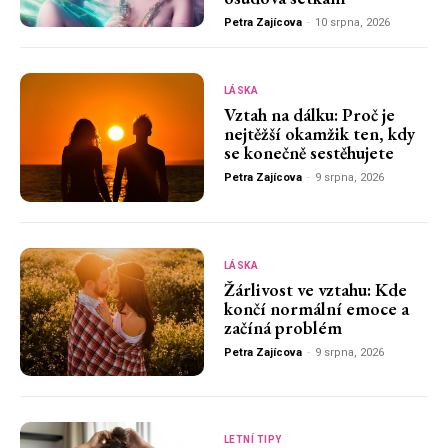
Petra Zajícova
-
10 srpna, 2026
LÁSKA
Vztah na dálku: Proč je
nejtěžší okamžik ten, kdy
se konečně sestěhujete
Petra Zajícova
-
9 srpna, 2026
LÁSKA
Žárlivost ve vztahu: Kde
končí normální emoce a
začíná problém
Petra Zajícova
-
9 srpna, 2026
LETNÍ TIPY