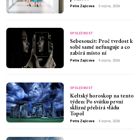
Petra Zajícova
-
5 srpna, 2026
SPOLEČNOST
Sebesoucit: Proč tvrdost k
sobě samé nefunguje a co
zabírá místo ní
Petra Zajícova
-
4 srpna, 2026
SPOLEČNOST
Keltský horoskop na tento
týden: Po svátku první
sklizně přebírá vládu
Topol
Petra Zajícova
-
4 srpna, 2026