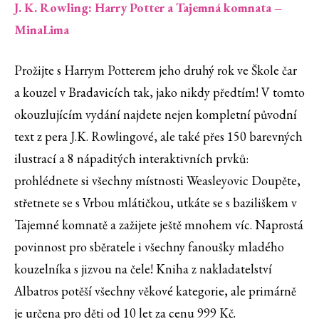
J. K. Rowling: Harry Potter a Tajemná komnata –
MinaLima
Prožijte s Harrym Potterem jeho druhý rok ve Škole čar
a kouzel v Bradavicích tak, jako nikdy předtím! V tomto
okouzlujícím vydání najdete nejen kompletní původní
text z pera J.K. Rowlingové, ale také přes 150 barevných
ilustrací a 8 nápaditých interaktivních prvků:
prohlédnete si všechny místnosti Weasleyovic Doupěte,
střetnete se s Vrbou mlátičkou, utkáte se s baziliškem v
Tajemné komnatě a zažijete ještě mnohem víc. Naprostá
povinnost pro sběratele i všechny fanoušky mladého
kouzelníka s jizvou na čele! Kniha z nakladatelství
Albatros potěší všechny věkové kategorie, ale primárně
je určena pro děti od 10 let za cenu 999 Kč.