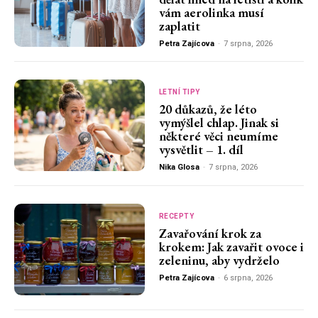
vám aerolinka musí
zaplatit
Petra Zajícova
-
7 srpna, 2026
LETNÍ TIPY
20 důkazů, že léto
vymýšlel chlap. Jinak si
některé věci neumíme
vysvětlit – 1. díl
Nika Glosa
-
7 srpna, 2026
RECEPTY
Zavařování krok za
krokem: Jak zavařit ovoce i
zeleninu, aby vydrželo
Petra Zajícova
-
6 srpna, 2026