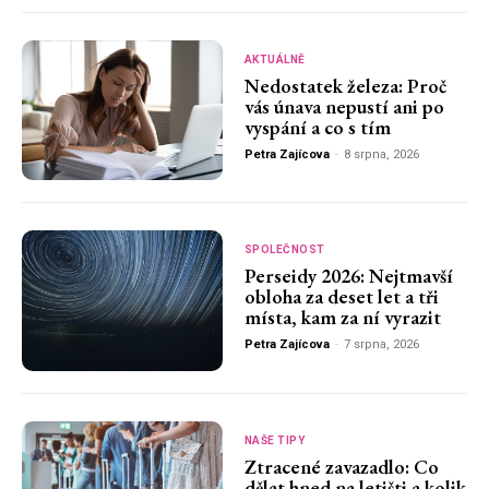
AKTUÁLNĚ
Nedostatek železa: Proč
vás únava nepustí ani po
vyspání a co s tím
Petra Zajícova
-
8 srpna, 2026
SPOLEČNOST
Perseidy 2026: Nejtmavší
obloha za deset let a tři
místa, kam za ní vyrazit
Petra Zajícova
-
7 srpna, 2026
NAŠE TIPY
Ztracené zavazadlo: Co
dělat hned na letišti a kolik