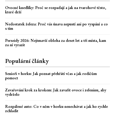
Ovocné knedlíky: Proč se rozpadají a jak na tvarohové těsto,
které drží
Nedostatek železa: Proč vás únava nepustí ani po vyspání a co
s tím
Perseidy 2026: Nejtmavší obloha za deset let a tři místa, kam
za ní vyrazit
Populární články
Senioři v horku: Jak poznat přehřátí včas a jak rodičům
pomoct
Zavařování krok za krokem: Jak zavařit ovoce i zeleninu, aby
vydrželo
Rozpálené auto: Co v něm v horku nenechávat a jak ho rychle
zchladit