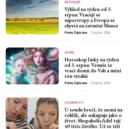
AKTUÁLNĚ
Výhled na týden od 3.
srpna: Vracejí se
supertropy a Evropa se
chystá na zatmění Slunce
Petra Zajícova
-
3 srpna, 2026
LÁSKA
Horoskop lásky na týden
od 3. srpna: Venuše se
vrací domů do Vah a mění
tón vztahů
Petra Zajícova
-
3 srpna, 2026
OSOBNOSTI
U soudu brečí, že nemá na
rohlík, ale nakupuje jako o
život. ShopaholicAdel tají
40 tisíc čistého. Už se těší