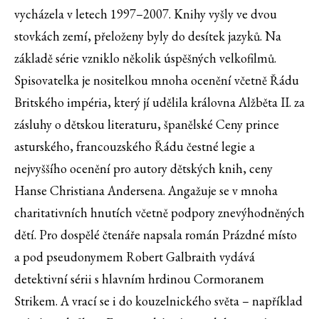
vycházela v letech 1997–2007. Knihy vyšly ve dvou
stovkách zemí, přeloženy byly do desítek jazyků. Na
základě série vzniklo několik úspěšných velkofilmů.
Spisovatelka je nositelkou mnoha ocenění včetně Řádu
Britského impéria, který jí udělila královna Alžběta II. za
zásluhy o dětskou literaturu, španělské Ceny prince
asturského, francouzského Řádu čestné legie a
nejvyššího ocenění pro autory dětských knih, ceny
Hanse Christiana Andersena. Angažuje se v mnoha
charitativních hnutích včetně podpory znevýhodněných
dětí. Pro dospělé čtenáře napsala román Prázdné místo
a pod pseudonymem Robert Galbraith vydává
detektivní sérii s hlavním hrdinou Cormoranem
Strikem. A vrací se i do kouzelnického světa – například