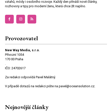
vztahů, módy i osobního rozvoje. Každý den přináší nové články,
rozhovory a tipy pro moderní ženu, která chce žít naplno.
Provozovatel
New Way Media, s.r.o.
Přívozní 1054
170 00 Praha
.
IČO: 24702617
Za redakci odpovídá Pavel Malátný.
V případě dotazů na redakci pište na pavel@oceansolution.cz.
Nejnovější články