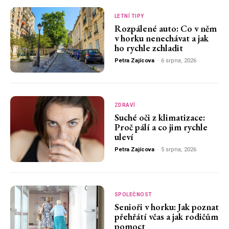
LETNÍ TIPY
Rozpálené auto: Co v něm
v horku nenechávat a jak
ho rychle zchladit
Petra Zajícova
-
6 srpna, 2026
ZDRAVÍ
Suché oči z klimatizace:
Proč pálí a co jim rychle
uleví
Petra Zajícova
-
5 srpna, 2026
SPOLEČNOST
Senioři v horku: Jak poznat
přehřátí včas a jak rodičům
pomoct