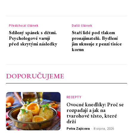
Předchozí článek
Další článek
Sdílený spánek s dětmi.
Staří lidé pod tlakem
Psychologové varují
pronajímatelů. Bydlení
před skrytými následky
jim ukusuje z penzí tisíce
korun
DOPORUČUJEME
RECEPTY
Ovocné knedlíky: Proč se
rozpadají a jak na
tvarohové těsto, které
drží
Petra Zajícova
-
8 srpna, 2026