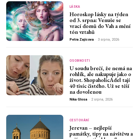
LÁSKA
Horoskop lásky na týden
od 3. srpna: Venuše se
vrací domů do Vah a mění
tón vztahů
Petra Zajícova
-
3 srpna, 2026
OSOBNOSTI
U soudu brečí, že nemá na
rohlík, ale nakupuje jako o
život. ShopaholicAdel tají
40 tisíc čistého. Už se těší
na dovolenou
Nika Glosa
-
2 srpna, 2026
CESTOVÁNÍ
Jerevan – nejlepší
památky, tipy na návštěvu a