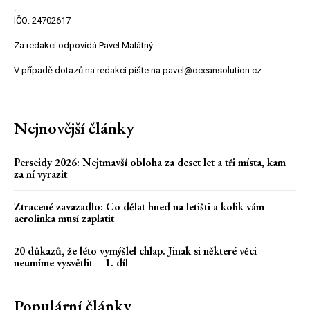
.
IČO: 24702617
Za redakci odpovídá Pavel Malátný.
V případě dotazů na redakci pište na pavel@oceansolution.cz.
Nejnovější články
Perseidy 2026: Nejtmavší obloha za deset let a tři místa, kam
za ní vyrazit
Ztracené zavazadlo: Co dělat hned na letišti a kolik vám
aerolinka musí zaplatit
20 důkazů, že léto vymýšlel chlap. Jinak si některé věci
neumíme vysvětlit – 1. díl
Populární články