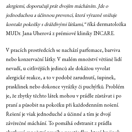
alergiemi, doporučuji prát dvojím mácháním. Jde o
jednoduchou a účinnou prevenci, která výrazně snižuje
kontakt pokožky s dráždivými látkami,“
říká dermatoložka
MUDr. Jana Uherová z prémiové kliniky INCARE.
V pracích prostředcích se nachází parfemace, barviva
nebo konzervační látky. V malém množství většině lidí
nevadí, u citlivějších jedinců ale dokážou vyvolat
alergické reakce, a to v podobě zarudnutí, šupinek,
prasklinek nebo dokonce vyrážky či puchýřků. Problém
je, že zbytky těchto látek mohou v prádle zůstávat i po
praní a působit na pokožku při každodenním nošení.
Řešení je však jednoduché a účinné a tím je dvojí
závěrečné máchání. To pomáhá odstranit z prádla