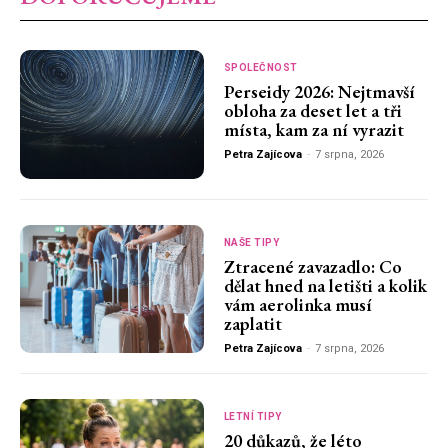
SPOLEČNOST
Perseidy 2026: Nejtmavší
obloha za deset let a tři
místa, kam za ní vyrazit
Petra Zajícova
-
7 srpna, 2026
NAŠE TIPY
Ztracené zavazadlo: Co
dělat hned na letišti a kolik
vám aerolinka musí
zaplatit
Petra Zajícova
-
7 srpna, 2026
LETNÍ TIPY
20 důkazů, že léto