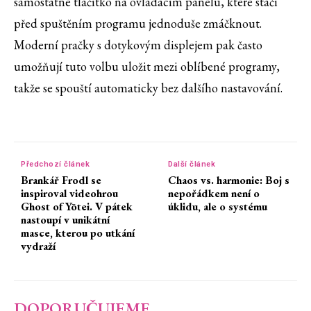
samostatné tlačítko na ovládacím panelu, které stačí
před spuštěním programu jednoduše zmáčknout.
Moderní pračky s dotykovým displejem pak často
umožňují tuto volbu uložit mezi oblíbené programy,
takže se spouští automaticky bez dalšího nastavování.
Předchozí článek
Další článek
Brankář Frodl se
Chaos vs. harmonie: Boj s
inspiroval videohrou
nepořádkem není o
Ghost of Yōtei. V pátek
úklidu, ale o systému
nastoupí v unikátní
masce, kterou po utkání
vydraží
DOPORUČUJEME