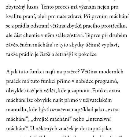
zbytečný luxus. Tento proces má význam nejen pro
kvalitu praní, ale i pro naše zdraví. Při prvním máchání
se z prádla odstraní většina zbytků pracího prostředku,
ale část chemie v něm stále zůstává. Teprve při druhém
závěrečném máchání se tyto zbytky účinně vyplaví,
takže prádlo je čistší a šetrnější k pokožce.
A jak tuto funkci najít na pračce? Většina moderních
praček má tuto funkci přímo v nabídce programů,
obvykle stačí jen vědět, kde ji zapnout. Funkci extra
máchání lze obvykle najít přímo v uživatelském
manuálu, kde bývá označena například jako „extra
máchání“, „dvojité máchání“ nebo „intenzivní
máchání“. U některých značek je dostupná jako