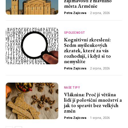
zajímavosti z hlavního
města Arménie
Petra Zajícova
-
2 srpna, 2026
SPOLEČNOST
Kognitivní zkreslení:
Sedm myšlenkových
zkratek, které za vás
rozhodují, i když si to
nemyslíte
Petra Zajícova
-
2 srpna, 2026
NAŠE TIPY
Vláknina: Proč jí většina
lidí jí poloviční množství a
jak to spravit bez velkých
změn
Petra Zajícova
-
1 srpna, 2026