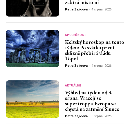
zabírá místo ní
Petra Zajícova
-
4 srpna, 2026
SPOLEČNOST
Keltský horoskop na tento
týden: Po svátku první
sklizně přebírá vládu
Topol
Petra Zajícova
-
4 srpna, 2026
AKTUÁLNĚ
Výhled na týden od 3.
srpna: Vracejí se
supertropy a Evropa se
chystá na zatmění Slunce
Petra Zajícova
-
3 srpna, 2026