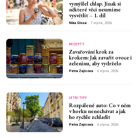
vymýšlel chlap. Jinak si
některé věci neumíme
vysvětlit – 1. díl
Nika Glosa
-
7 srpna, 2026
RECEPTY
Zavařování krok za
krokem: Jak zavařit ovoce i
zeleninu, aby vydrželo
Petra Zajícova
-
6 srpna, 2026
LETNÍ TIPY
Rozpálené auto: Co v něm
v horku nenechávat a jak
ho rychle zchladit
Petra Zajícova
-
6 srpna, 2026