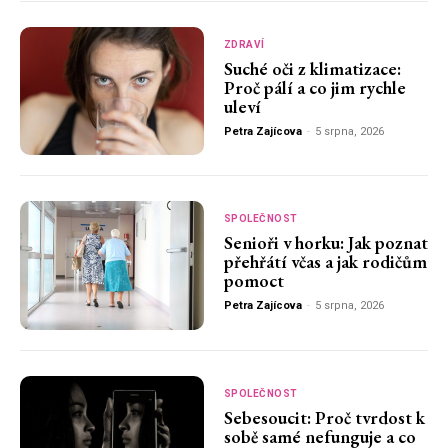
ZDRAVÍ
Suché oči z klimatizace:
Proč pálí a co jim rychle
uleví
Petra Zajícova
-
5 srpna, 2026
SPOLEČNOST
Senioři v horku: Jak poznat
přehřátí včas a jak rodičům
pomoct
Petra Zajícova
-
5 srpna, 2026
SPOLEČNOST
Sebesoucit: Proč tvrdost k
sobě samé nefunguje a co