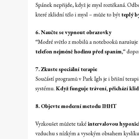
Spánek nepřijde, když je mysl roztěkaná. Odborn
které zklidní tělo i mysl – může to být
teplý b
6. Naučte se vypnout obrazovky
“
Modré světlo z mobilů a notebooků narušuje
telefon nejméně hodinu před spaním,“
dopor
7. Zkuste speciální terapie
Součástí programů v Park Igls je i břišní tera
systému.
Když funguje trávení, přichází klid
8. Objevte moderní metodu IHHT
Vyzkoušet můžete také
intervalovou hypoxic
vzduchu s nízkým a vysokým obsahem kyslíku 