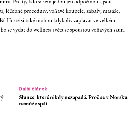
 míru. Pro ty, kdo si sem jedou jen odpočinout, jsou
u, léčebné procedury, voňavé koupele, zábaly, masáže,
. Hosté si také mohou kdykoliv zaplavat ve velkém
o se vydat do wellness světa se spoustou voňavých saun.
Další článek
rý
Slunce, které nikdy nezapadá. Proč se v Norsku
nemůže spát