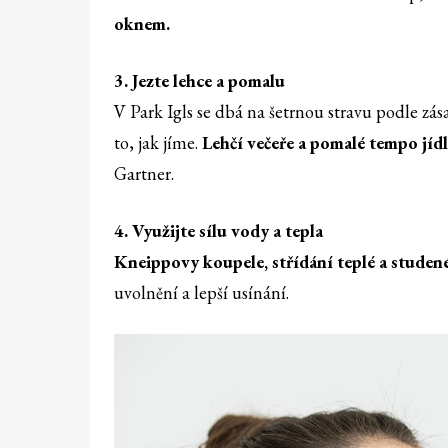
oknem.
3. Jezte lehce a pomalu
V Park Igls se dbá na šetrnou stravu podle zá
to, jak jíme.
Lehčí večeře a pomalé tempo jídl
Gartner.
4. Využijte sílu vody a tepla
Kneippovy koupele, střídání teplé a studen
uvolnění a lepší usínání.