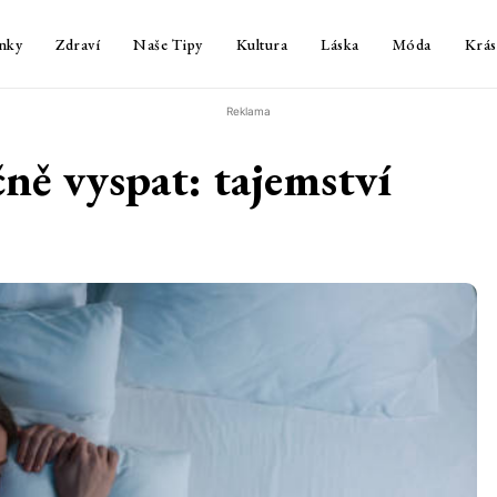
nky
Zdraví
Naše Tipy
Kultura
Láska
Móda
Krás
Reklama
čně vyspat: tajemství