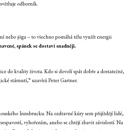
ysvětluje odborník.
ní nebo jóga – to všechno pomáhá tělu využít energii
navené, spánek se dostaví snadněji.
ice do kvality života. Kdo si dovolí spát dobře a dostatečně,
ické stárnutí,“ uzavírá Peter Gartner.
kouského Innsbrucku. Na ozdravné kúry sem přijíždějí lidé,
nespavostí, vyhořením, anebo se chtějí zbavit závislostí. Na