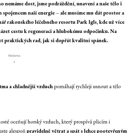
o nemáme dost, jsme podráždění, unavení a naše tělo i
m spojencem naší energie – ale musíme mu dát prostor a
ář rakouského léčebného resortu Park Igls, kde už více
cházet cestu k regeneraci a hlubokému odpočinku. Na
et praktických rad, jak si dopřát kvalitní spánek.
Reklama
'
 tma a chladnější vzduch
pomáhají rychleji usnout a tělo
hosté oceňují horský vzduch, který prospívá plicím i
uste alespoň
pravidelně větrat a spát s lehce pootevřeným