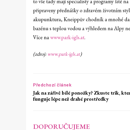
to vše tady mají specialisty a programy šité na
připraveny přednášky o zdravém životním styl
akupunktura, Kneippův chodník a mnohé další
bazénu s teplou vodou a výhledem na Alpy neb
Více na
www.park-igls.at
.
(zdroj:
www.park-igls.at
)
Předchozí článek
Jak na zářivě bílé ponožky? Zkuste trik, kte
funguje lépe než drahé prostředky
DOPORUČUJEME