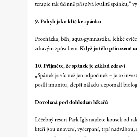
terapie tak účinně přispívá kvalitě spánku,“ v
9. Pohyb jako klíč ke spánku
Procházka, běh, aqua-gymnastika, lehké cviče
zdravým způsobem.
Když je tělo přirozeně u
10. Přijměte, že spánek je základ zdraví
„Spánek je víc než jen odpočinek – je to invest
posílí imunitu, zlepší náladu a zpomalí biolog
Dovolená pod dohledem lékařů
Léčebný resort Park Igls najdete kousek od ra
kteří jsou unavení, vyčerpaní, trpí nadváhou, 