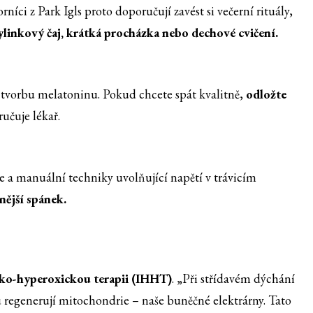
íci z Park Igls proto doporučují zavést si večerní rituály,
ylinkový čaj, krátká procházka nebo dechové cvičení.
 tvorbu melatoninu. Pokud chcete spát kvalitně,
odložte
učuje lékař.
pie a manuální techniky uvolňující napětí v trávicím
nější spánek.
ko-hyperoxickou terapii (IHHT)
. „Při střídavém dýchání
regenerují mitochondrie – naše buněčné elektrárny. Tato