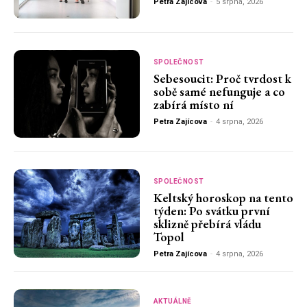
Petra Zajícova
-
5 srpna, 2026
SPOLEČNOST
Sebesoucit: Proč tvrdost k
sobě samé nefunguje a co
zabírá místo ní
Petra Zajícova
-
4 srpna, 2026
SPOLEČNOST
Keltský horoskop na tento
týden: Po svátku první
sklizně přebírá vládu
Topol
Petra Zajícova
-
4 srpna, 2026
AKTUÁLNĚ