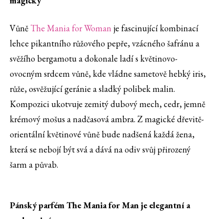
magický
Vůně
The Mania for Woman
je fascinující kombinací
lehce pikantního růžového pepře, vzácného šafránu a
svěžího bergamotu a dokonale ladí s květinovo-
ovocným srdcem vůně, kde vládne sametově hebký iris,
růže, osvěžující geránie a sladký polibek malin.
Kompozici ukotvuje zemitý dubový mech, cedr, jemně
krémový mošus a nadčasová ambra. Z magické dřevitě-
orientální květinové vůně bude nadšená každá žena,
která se nebojí být svá a dává na odiv svůj přirozený
šarm a půvab.
Pánský parfém The Mania for Man je elegantní a