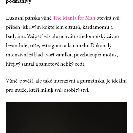
podmanivý
Luxusní pánská vůně
The Mania for Man
otevírá svůj
příběh jiskřivým koktejlem citrusů, kardamomu a
badyánu. Vzápětí vás ale uchvátí středomořský závan
levandule, růže, estragonu a karamelu. Dokonalý
intenzivní základ tvoří vanilka, povzbuzující mošus,
hřejivý santal a sametově hebký cedr.
Vůně je svěží, ale také intenzivní a gurmánská. Je ideální
pro muže, kteří milují svůj osobitý styl.