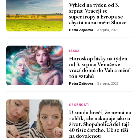
Výhled na týden od 3.
srpna: Vracejí se
supertropy a Evropa se
chystá na zatmění Slunce
Petra Zajícova
-
3 srpna, 2026
LÁSKA
Horoskop lásky na týden
od 3. srpna: Venuše se
vrací domů do Vah a mění
tón vztahů
Petra Zajícova
-
3 srpna, 2026
OSOBNOSTI
U soudu brečí, že nemá na
rohlík, ale nakupuje jako o
život. ShopaholicAdel tají
40 tisíc čistého. Už se těší
na dovolenou