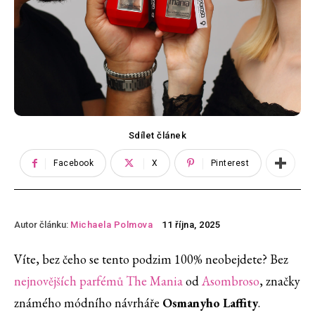
Sdílet článek
Facebook
X
Pinterest
Autor článku:
Michaela Polmova
11 října, 2025
Víte, bez čeho se tento podzim 100% neobejdete? Bez
nejnovějších parfémů The Mania
od
Asombroso
, značky
známého módního návrháře
Osmanyho Laffity
.