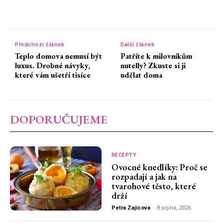
Předchozí článek
Další článek
Teplo domova nemusí být
Patříte k milovníkům
luxus. Drobné návyky,
nutelly? Zkuste si ji
které vám ušetří tisíce
udělat doma
DOPORUČUJEME
RECEPTY
Ovocné knedlíky: Proč se
rozpadají a jak na
tvarohové těsto, které
drží
Petra Zajícova
-
8 srpna, 2026