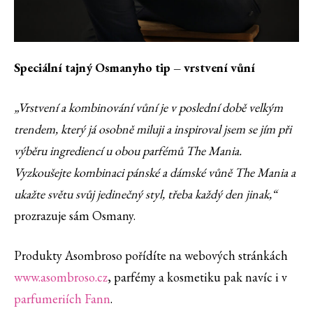
Speciální tajný Osmanyho tip – vrstvení vůní
„Vrstvení a kombinování vůní je v poslední době velkým
trendem, který já osobně miluji a inspiroval jsem se jím při
výběru ingrediencí u obou parfémů The Mania.
Vyzkoušejte kombinaci pánské a dámské vůně The Mania a
ukažte světu svůj jedinečný styl, třeba každý den jinak,“
prozrazuje sám Osmany.
Produkty Asombroso pořídíte na webových stránkách
www.asombroso.cz
, parfémy a kosmetiku pak navíc i v
parfumeriích Fann
.