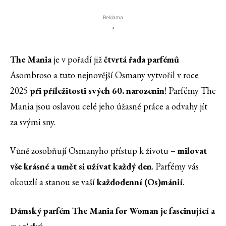
Reklama
'
The Mani
a
je v pořadí již
čtvrtá řada
parfé
mů
Asombroso a tuto nejnovější Osmany vytvořil v roce
2025
při příležitosti svých 60. narozenin
! Parfémy The
Mania jsou oslavou celé jeho úžasné práce a odvahy jít
za svými sny.
Vůně zosobňují Osmanyho přístup k životu –
milovat
vše krásné a umět si užívat každý den
. Parfémy vás
okouzlí a stanou se vaší
každodenní (Os)mánií
.
Dámský parfém The Mania for Woman je fascinující a