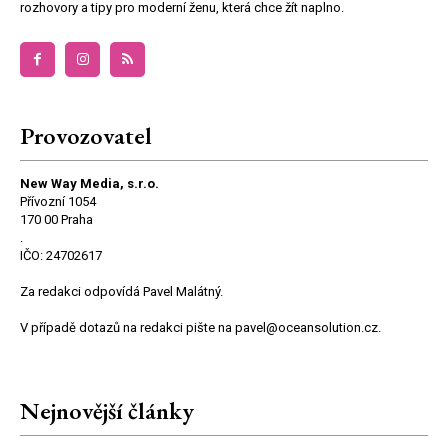
rozhovory a tipy pro moderní ženu, která chce žít naplno.
Provozovatel
New Way Media, s.r.o.
Přívozní 1054
170 00 Praha
.
IČO: 24702617
Za redakci odpovídá Pavel Malátný.
V případě dotazů na redakci pište na pavel@oceansolution.cz.
Nejnovější články