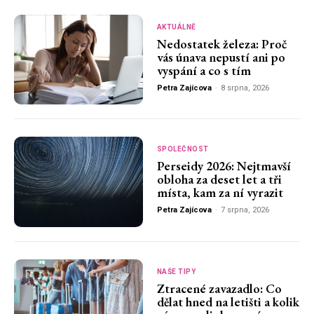
AKTUÁLNĚ
Nedostatek železa: Proč
vás únava nepustí ani po
vyspání a co s tím
Petra Zajícova
-
8 srpna, 2026
SPOLEČNOST
Perseidy 2026: Nejtmavší
obloha za deset let a tři
místa, kam za ní vyrazit
Petra Zajícova
-
7 srpna, 2026
NAŠE TIPY
Ztracené zavazadlo: Co
dělat hned na letišti a kolik