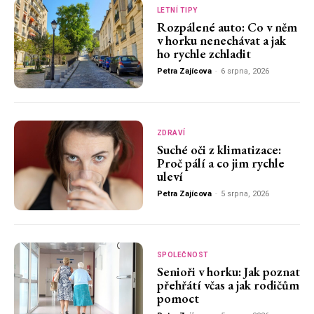
LETNÍ TIPY
Rozpálené auto: Co v něm
v horku nenechávat a jak
ho rychle zchladit
Petra Zajícova
-
6 srpna, 2026
ZDRAVÍ
Suché oči z klimatizace:
Proč pálí a co jim rychle
uleví
Petra Zajícova
-
5 srpna, 2026
SPOLEČNOST
Senioři v horku: Jak poznat
přehřátí včas a jak rodičům
pomoct