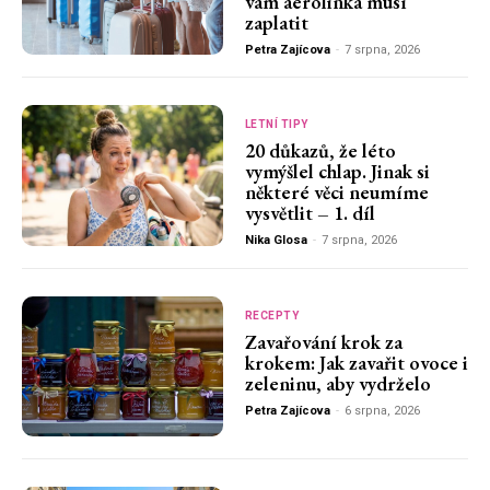
vám aerolinka musí
zaplatit
Petra Zajícova
-
7 srpna, 2026
LETNÍ TIPY
20 důkazů, že léto
vymýšlel chlap. Jinak si
některé věci neumíme
vysvětlit – 1. díl
Nika Glosa
-
7 srpna, 2026
RECEPTY
Zavařování krok za
krokem: Jak zavařit ovoce i
zeleninu, aby vydrželo
Petra Zajícova
-
6 srpna, 2026