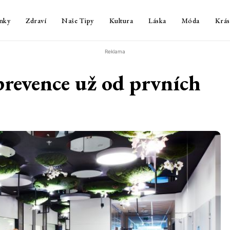
nky
Zdraví
Naše Tipy
Kultura
Láska
Móda
Krás
Reklama
prevence už od prvních