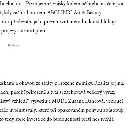
bdělou noc. První jemné vrásky kolem očí nebo na čele jsou
vílí, kdy začít s botoxem. ABCLINIC Art & Beauty
otox především jako preventivní metodu, která blokuje
rojevy stárnutí pleti.
Reklama
'
ráskami a obavou ze ztráty přirozené mimiky. Realita je jiná.
ch, působí přirozeně a tvář si zachovává veškerý výraz.
distvý vzhled,“ vysvětluje MUDr. Zuzana Dančová, vedoucí
že uvolnit svaly, které při opakovaném pohybu způsobují
 to tedy spíše investice do budoucnosti pleti než rychlá