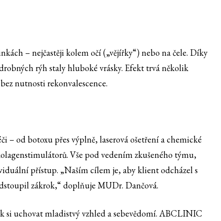
nkách – nejčastěji kolem očí („vějířky“) nebo na čele. Díky
robných rýh staly hluboké vrásky. Efekt trvá několik
a bez nutnosti rekonvalescence.
i – od botoxu přes výplně, laserová ošetření a chemické
 kolagenstimulátorů. Vše pod vedením zkušeného týmu,
viduální přístup. „Naším cílem je, aby klient odcházel s
podstoupil zákrok,“ doplňuje MUDr. Dančová.
 jak si uchovat mladistvý vzhled a sebevědomí. ABCLINIC