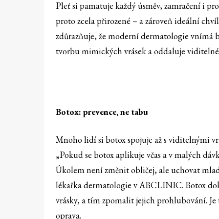
Pleť si pamatuje každý úsměv, zamračení i pro
proto zcela přirozené – a zároveň ideální ch
zdůrazňuje, že moderní dermatologie vnímá b
tvorbu mimických vrásek a oddaluje viditelné p
Botox: prevence, ne tabu
Mnoho lidí si botox spojuje až s viditelnými v
„Pokud se botox aplikuje včas a v malých dávká
Úkolem není změnit obličej, ale uchovat mla
lékařka dermatologie v ABCLINIC. Botox doká
vrásky, a tím zpomalit jejich prohlubování. Je
oprava.