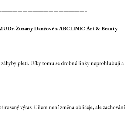
—————————————————–
 MUDr. Zuzany Dančov
é
z ABCLINIC Art & Beauty
 záhyby pleti. Díky tomu se drobné linky neprohlubují a
irozený výraz. Cílem není změna obličeje, ale zachování