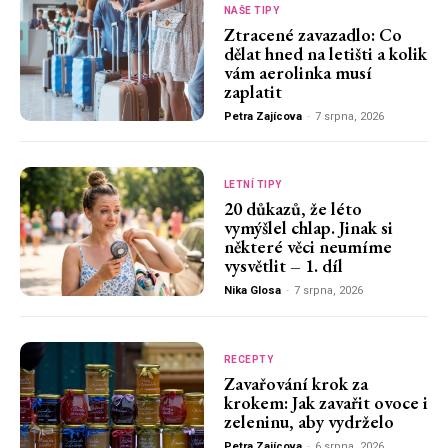
NAŠE TIPY
Ztracené zavazadlo: Co
dělat hned na letišti a kolik
vám aerolinka musí
zaplatit
Petra Zajícova
-
7 srpna, 2026
LETNÍ TIPY
20 důkazů, že léto
vymýšlel chlap. Jinak si
některé věci neumíme
vysvětlit – 1. díl
Nika Glosa
-
7 srpna, 2026
RECEPTY
Zavařování krok za
krokem: Jak zavařit ovoce i
zeleninu, aby vydrželo
Petra Zajícova
-
6 srpna, 2026