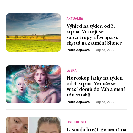
AKTUÁLNĚ
Výhled na týden od 3.
srpna: Vracejí se
supertropy a Evropa se
chystá na zatmění Slunce
Petra Zajícova
-
3 srpna, 2026
LÁSKA
Horoskop lásky na týden
od 3. srpna: Venuše se
vrací domů do Vah a mění
tón vztahů
Petra Zajícova
-
3 srpna, 2026
OSOBNOSTI
U soudu brečí, že nemá na