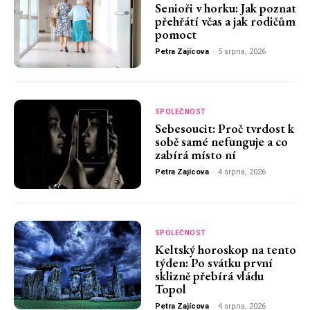
Senioři v horku: Jak poznat
přehřátí včas a jak rodičům
pomoct
Petra Zajícova
-
5 srpna, 2026
SPOLEČNOST
Sebesoucit: Proč tvrdost k
sobě samé nefunguje a co
zabírá místo ní
Petra Zajícova
-
4 srpna, 2026
SPOLEČNOST
Keltský horoskop na tento
týden: Po svátku první
sklizně přebírá vládu
Topol
Petra Zajícova
-
4 srpna, 2026