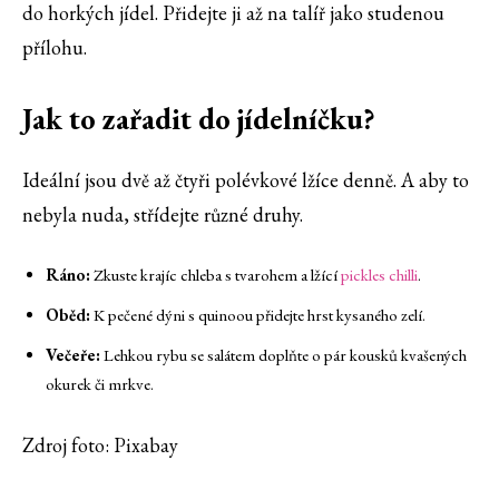
do horkých jídel. Přidejte ji až na talíř jako studenou
přílohu.
Jak to zařadit do jídelníčku?
Ideální jsou dvě až čtyři polévkové lžíce denně. A aby to
nebyla nuda, střídejte různé druhy.
Ráno:
Zkuste krajíc chleba s tvarohem a lžící
pickles chilli
.
Oběd:
K pečené dýni s quinoou přidejte hrst kysaného zelí.
Večeře:
Lehkou rybu se salátem doplňte o pár kousků kvašených
okurek či mrkve.
Zdroj foto: Pixabay