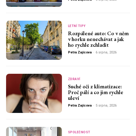
LETNÍ TIPY
Rozpálené auto: Co v něm
v horku nenechávat a jak
ho rychle zchladit
Petra Zajícova
-
6 srpna, 2026
ZDRAVÍ
Suché oči z klimatizace:
Proč pálí a co jim rychle
uleví
Petra Zajícova
-
5 srpna, 2026
SPOLEČNOST