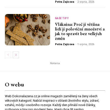
Petra Zajícova
-
2 srpna, 2026
NAŠE TIPY
Vláknina: Proč jí většina
lidí jí poloviční množství a
jak to spravit bez velkých
změn
Petra Zajícova
-
1 srpna, 2026
Reklama
O webu
Web Dokonalazena.cz je online magazín zaměřený na ženy všech
věkových kategorií. Nabízí inspiraci v oblasti životního stylu, zdraví,
vztahů, módy i osobního rozvoje. Každý den přináší nové články,
rozhovory a tipy pro moderní ženu, která chce žít naplno.