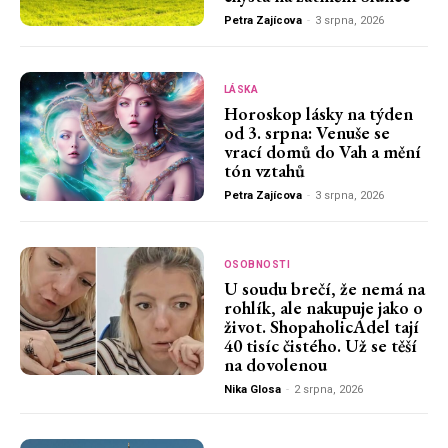
Petra Zajícova
-
3 srpna, 2026
LÁSKA
Horoskop lásky na týden
od 3. srpna: Venuše se
vrací domů do Vah a mění
tón vztahů
Petra Zajícova
-
3 srpna, 2026
OSOBNOSTI
U soudu brečí, že nemá na
rohlík, ale nakupuje jako o
život. ShopaholicAdel tají
40 tisíc čistého. Už se těší
na dovolenou
Nika Glosa
-
2 srpna, 2026