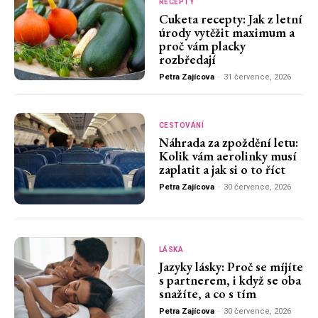
RECEPTY
Cuketa recepty: Jak z letní
úrody vytěžit maximum a
proč vám placky
rozbředají
Petra Zajícova
-
31 července, 2026
CESTOVÁNÍ
Náhrada za zpoždění letu:
Kolik vám aerolinky musí
zaplatit a jak si o to říct
Petra Zajícova
-
30 července, 2026
LÁSKA
Jazyky lásky: Proč se míjíte
s partnerem, i když se oba
snažíte, a co s tím
Petra Zajícova
-
30 července, 2026