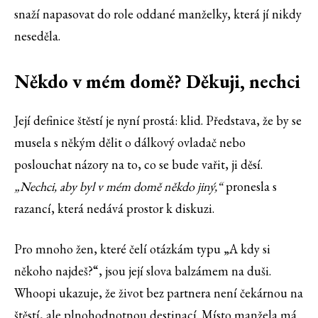
snaží napasovat do role oddané manželky, která jí nikdy
neseděla.
Někdo v mém domě? Děkuji, nechci
Její definice štěstí je nyní prostá: klid. Představa, že by se
musela s někým dělit o dálkový ovladač nebo
poslouchat názory na to, co se bude vařit, ji děsí.
„Nechci, aby byl v mém domě někdo jiný,“
pronesla s
razancí, která nedává prostor k diskuzi.
Pro mnoho žen, které čelí otázkám typu „A kdy si
někoho najdeš?“, jsou její slova balzámem na duši.
Whoopi ukazuje, že život bez partnera není čekárnou na
štěstí, ale plnohodnotnou destinací. Místo manžela má