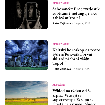
SPOLEČNOST
Sebesoucit: Proč tvrdost k
sobě samé nefunguje a co
zabírá místo ní
Petra Zajícova
-
4 srpna, 2026
SPOLEČNOST
Keltský horoskop na tento
týden: Po svátku první
sklizně přebírá vládu
Topol
Petra Zajícova
-
4 srpna, 2026
AKTUÁLNĚ
Výhled na týden od 3.
srpna: Vracejí se
supertropy a Evropa se
chystá na zatmění Slunce