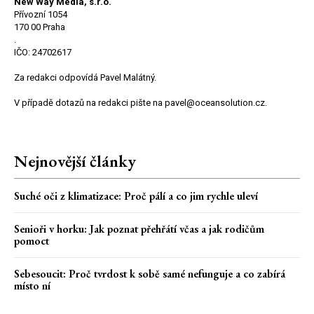
New Way Media, s.r.o.
Přívozní 1054
170 00 Praha
.
IČO: 24702617
Za redakci odpovídá Pavel Malátný.
V případě dotazů na redakci pište na pavel@oceansolution.cz.
Nejnovější články
Suché oči z klimatizace: Proč pálí a co jim rychle uleví
Senioři v horku: Jak poznat přehřátí včas a jak rodičům
pomoct
Sebesoucit: Proč tvrdost k sobě samé nefunguje a co zabírá
místo ní