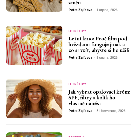
změn
Petra Zajícova
-
1 srpna, 2026
LETNÍ TIPY
Letní kino: Proč film pod
hvězdami funguje jinak a
co si vzít, abyste si ho užili
Petra Zajícova
-
1 srpna, 2026
LETNÍ TIPY
Jak vybrat opalovací krém:
SPF, filtry a kolik ho
vlastně nanést
Petra Zajícova
-
31 července, 2026