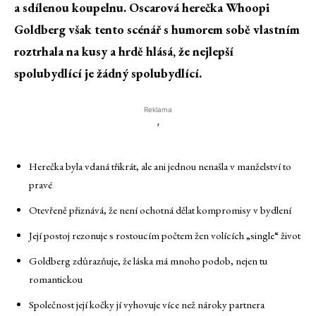
a sdílenou koupelnu. Oscarová herečka Whoopi
Goldberg však tento scénář s humorem sobě vlastním
roztrhala na kusy a hrdě hlásá, že nejlepší
spolubydlící je žádný spolubydlící.
Reklama
'
Herečka byla vdaná třikrát, ale ani jednou nenašla v manželství to
pravé
Otevřeně přiznává, že není ochotná dělat kompromisy v bydlení
Její postoj rezonuje s rostoucím počtem žen volících „single“ život
Goldberg zdůrazňuje, že láska má mnoho podob, nejen tu
romantickou
Společnost její kočky jí vyhovuje více než nároky partnera