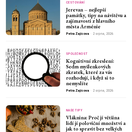
CESTOVÁNÍ
Jerevan – nejlepší
památky, tipy na návštěvu a
zajímavosti z hlavního
města Arménie
Petra Zajícova
-
2 srpna, 2026
SPOLEČNOST
Kognitivní zkreslení:
Sedm myšlenkových
zkratek, které za vás
rozhodují, i když si to
nemyslíte
Petra Zajícova
-
2 srpna, 2026
NAŠE TIPY
Vláknina: Proč jí většina
lidí jí poloviční množství a
jak to spravit bez velkých