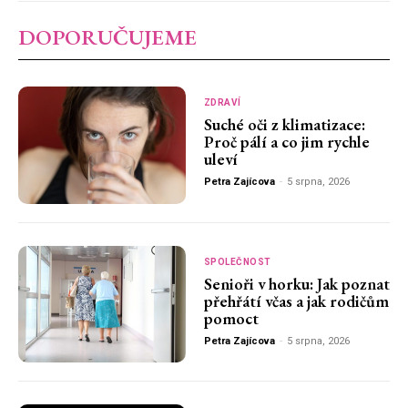
DOPORUČUJEME
ZDRAVÍ
Suché oči z klimatizace:
Proč pálí a co jim rychle
uleví
Petra Zajícova
-
5 srpna, 2026
SPOLEČNOST
Senioři v horku: Jak poznat
přehřátí včas a jak rodičům
pomoct
Petra Zajícova
-
5 srpna, 2026