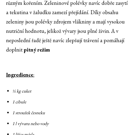
různým kořením. Zeleninové polévky navíc dobře zasytí
a tekutina v žaludku zamezí přejídání. Díky obsahu
zeleniny jsou polévky zdrojem vlákniny a mají vysokou
nutriční hodnotu, jelikož vývary jsou plné živin. A v
neposlední řadě ještě navíc zlepšují trávení a pomáhají
doplnit
pitný režim
Ingredience
:
½ kg cuket
1 cibule
1 stroužek česneku
1 l vývaru nebo vody
1 lžíce másla