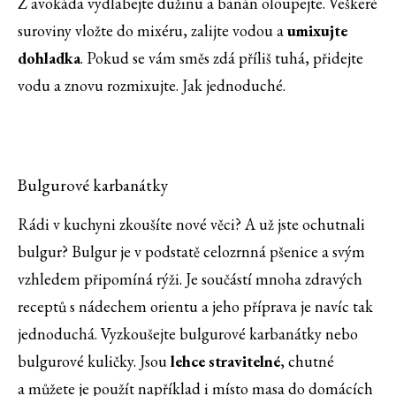
Z avokáda vydlabejte dužinu a banán oloupejte. Veškeré
suroviny vložte do mixéru, zalijte vodou a
umixujte
dohladka
. Pokud se vám směs zdá příliš tuhá, přidejte
vodu a znovu rozmixujte. Jak jednoduché.
Bulgurové karbanátky
Rádi v kuchyni zkoušíte nové věci? A už jste ochutnali
bulgur? Bulgur je v podstatě celozrnná pšenice a svým
vzhledem připomíná rýži. Je součástí mnoha zdravých
receptů s nádechem orientu a jeho příprava je navíc tak
jednoduchá. Vyzkoušejte bulgurové karbanátky nebo
bulgurové kuličky. Jsou
lehce stravitelné
, chutné
a můžete je použít například i místo masa do domácích