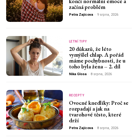
končí normální emoce a
začíná problém
Petra Zajícova
-
9 srpna, 2026
LETNÍ TIPY
20 důkazů, že léto
vymýšlel chlap. A pořád
máme pochybnosti, že u
toho byla žena – 2. díl
Nika Glosa
-
8 srpna, 2026
RECEPTY
Ovocné knedlíky: Proč se
rozpadají a jak na
tvarohové těsto, které
drží
Petra Zajícova
-
8 srpna, 2026