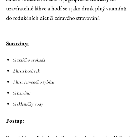
uzavíratelné láhve a hodí se i jako drink plný vitamínů
do redukčních diet či zdravého stravování.
Suroviny:
½ zralého avokáda
2 hrsti borůvek
1 hrst červeného rybízu
½ banánu
½ skleničky vody
Postup: