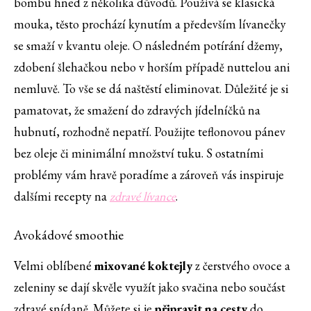
bombu hned z několika důvodů. Používá se klasická
mouka, těsto prochází kynutím a především lívanečky
se smaží v kvantu oleje. O následném potírání džemy,
zdobení šlehačkou nebo v horším případě nuttelou ani
nemluvě. To vše se dá naštěstí eliminovat. Důležité je si
pamatovat, že smažení do zdravých jídelníčků na
hubnutí, rozhodně nepatří. Použijte teflonovou pánev
bez oleje či minimální množství tuku. S ostatními
problémy vám hravě poradíme a zároveň vás inspiruje
dalšími recepty na
zdravé lívance
.
Avokádové smoothie
Velmi oblíbené
mixované koktejly
z čerstvého ovoce a
zeleniny se dají skvěle využít jako svačina nebo součást
zdravé snídaně. Můžete si je
připravit na cesty
do