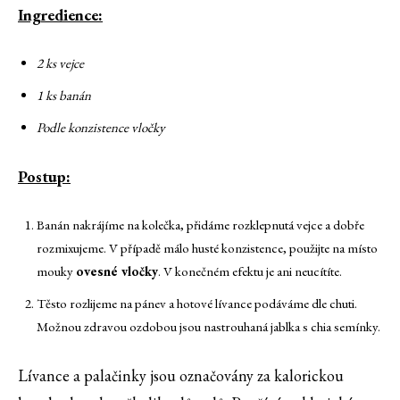
Ingredience:
2 ks vejce
1 ks banán
Podle konzistence vločky
Postup:
Banán nakrájíme na kolečka, přidáme rozklepnutá vejce a dobře
rozmixujeme. V případě málo husté konzistence, použijte na místo
mouky
ovesné vločky
. V konečném efektu je ani neucítíte.
Těsto rozlijeme na pánev a hotové lívance podáváme dle chuti.
Možnou zdravou ozdobou jsou nastrouhaná jablka s chia semínky.
Lívance a palačinky jsou označovány za kalorickou