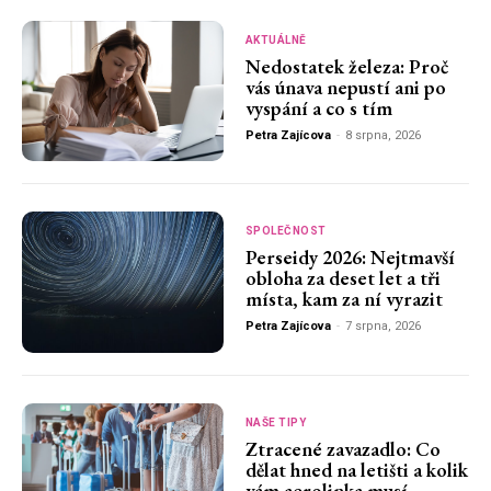
AKTUÁLNĚ
Nedostatek železa: Proč
vás únava nepustí ani po
vyspání a co s tím
Petra Zajícova
-
8 srpna, 2026
SPOLEČNOST
Perseidy 2026: Nejtmavší
obloha za deset let a tři
místa, kam za ní vyrazit
Petra Zajícova
-
7 srpna, 2026
NAŠE TIPY
Ztracené zavazadlo: Co
dělat hned na letišti a kolik
vám aerolinka musí