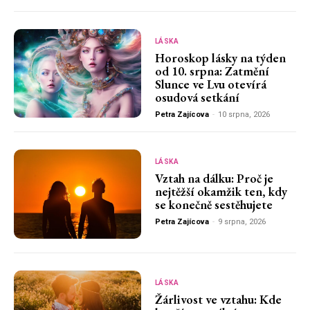
LÁSKA
Horoskop lásky na týden
od 10. srpna: Zatmění
Slunce ve Lvu otevírá
osudová setkání
Petra Zajícova
-
10 srpna, 2026
LÁSKA
Vztah na dálku: Proč je
nejtěžší okamžik ten, kdy
se konečně sestěhujete
Petra Zajícova
-
9 srpna, 2026
LÁSKA
Žárlivost ve vztahu: Kde