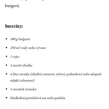
burgerů.
Suroviny:
100 g bulguru
250 ml vody nebo vývaru
1 vejce
1 menší cibulka
4 lžíce mouky (ideálně cizrnové, rýžové, pohankové nebo alespoň
nějaké celozrnné)
1 stroužek česneku
hladkolistá petrželová nať nebo pažitka