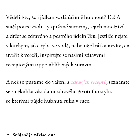
Věděli jste, že i jídlem se dá účinně hubnout? Dá! A
stačí pouze zvolit ty správné suroviny, jejich množství
a držet se zdravého a pestrého jídelníčku. Jestliže nejste
v kuchyni, jako ryba ve vodě, nebo už zkrátka nevíte, co
uvařit k večeři, inspirujte se našimi zdravými
receptovými tipy z oblíbených surovin.
A než se pustíme do vaření a
zdravých receptů
, seznamte
se s několika zásadami zdravého životního stylu,
se kterými půjde hubnutí ruku v ruce.
Snídaně je základ dne