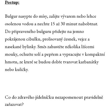
Postup:
Bulgur nasypte do mísy, zalijte vývarem nebo lehce
osolenou vodou a nechte 15 až 30 minut nabobtnat.
Do připraveného bulguru přidejte na jemno
pokrájenou cibulku, prolisovaný česnek, vejce a
nasekané bylinky. Směs zahustěte několika lžícemi
mouky, ochuťte solí a pepřem a vypracujte v kompaktní
hmotu, ze které se budou dobře tvarovat karbanátky
nebo kuličky.
Co do zdravého jídelníčku nezapomenout pravidelně
zařazovat?