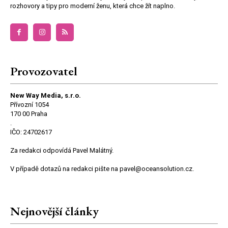
rozhovory a tipy pro moderní ženu, která chce žít naplno.
Provozovatel
New Way Media, s.r.o.
Přívozní 1054
170 00 Praha
.
IČO: 24702617
Za redakci odpovídá Pavel Malátný.
V případě dotazů na redakci pište na pavel@oceansolution.cz.
Nejnovější články