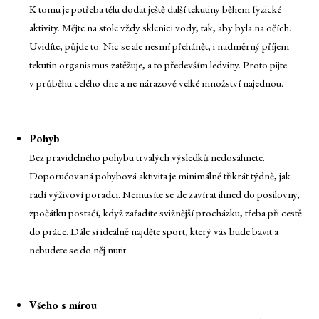
K tomu je potřeba tělu dodat ještě další tekutiny během fyzické
aktivity. Mějte na stole vždy sklenici vody, tak, aby byla na očích.
Uvidíte, půjde to. Nic se ale nesmí přehánět, i nadměrný příjem
tekutin organismus zatěžuje, a to především ledviny. Proto pijte
v průběhu celého dne a ne nárazově velké množství najednou.
Pohyb
Bez pravidelného pohybu trvalých výsledků nedosáhnete.
Doporučovaná pohybová aktivita je minimálně třikrát týdně, jak
radí výživoví poradci. Nemusíte se ale zavírat ihned do posilovny,
zpočátku postačí, když zařadíte svižnější procházku, třeba při cestě
do práce. Dále si ideálně najděte sport, který vás bude bavit a
nebudete se do něj nutit.
Všeho s mírou