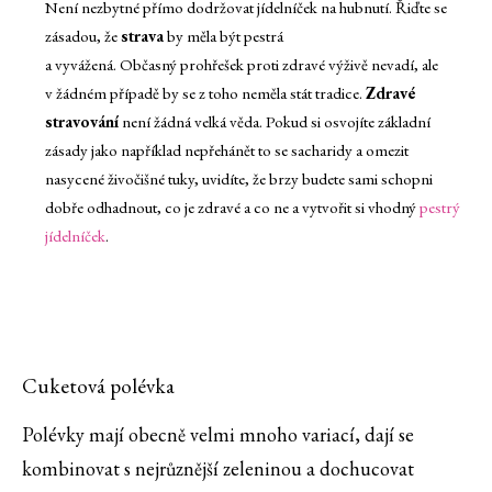
Není nezbytné přímo dodržovat jídelníček na hubnutí. Řiďte se
zásadou, že
strava
by měla být pestrá
a vyvážená. Občasný prohřešek proti zdravé výživě nevadí, ale
v žádném případě by se z toho neměla stát tradice.
Zdravé
stravování
není žádná velká věda. Pokud si osvojíte základní
zásady jako například nepřehánět to se sacharidy a omezit
nasycené živočišné tuky, uvidíte, že brzy budete sami schopni
dobře odhadnout, co je zdravé a co ne a vytvořit si vhodný
pestrý
jídelníček
.
Cuketová polévka
Polévky mají obecně velmi mnoho variací, dají se
kombinovat s nejrůznější zeleninou a dochucovat