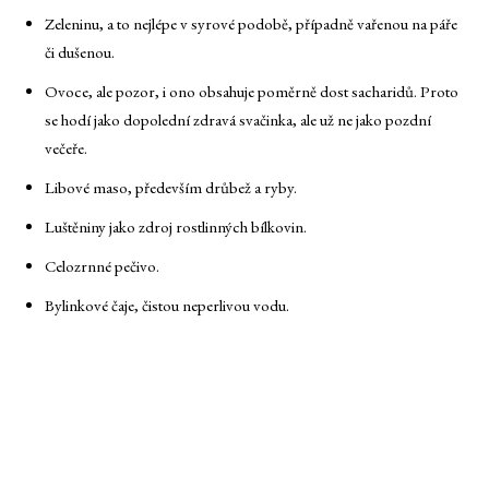
Zeleninu, a to nejlépe v syrové podobě, případně vařenou na páře
či dušenou.
Ovoce, ale pozor, i ono obsahuje poměrně dost sacharidů. Proto
se hodí jako dopolední zdravá svačinka, ale už ne jako pozdní
večeře.
Libové maso, především drůbež a ryby.
Luštěniny jako zdroj rostlinných bílkovin.
Celozrnné pečivo.
Bylinkové čaje, čistou neperlivou vodu.