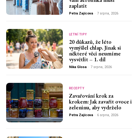
zaplatit
Petra Zajícova
-
7 srpna, 2026
LETNÍ TIPY
20 důkazů, že léto
vymýšlel chlap. Jinak si
některé věci neumíme
vysvětlit – 1. díl
Nika Glosa
-
7 srpna, 2026
RECEPTY
Zavařování krok za
krokem: Jak zavařit ovoce i
zeleninu, aby vydrželo
Petra Zajícova
-
6 srpna, 2026