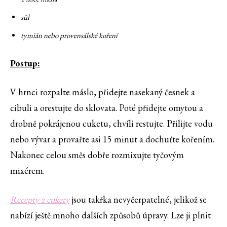
sůl
tymián nebo provensálské koření
Postup:
V hrnci rozpalte máslo, přidejte nasekaný česnek a
cibuli a orestujte do sklovata. Poté přidejte omytou a
drobně pokrájenou cuketu, chvíli restujte. Přilijte vodu
nebo vývar a provařte asi 15 minut a dochuťte kořením.
Nakonec celou směs dobře rozmixujte tyčovým
mixérem.
Recepty z cukety
jsou takřka nevyčerpatelné, jelikož se
nabízí ještě mnoho dalších způsobů úpravy. Lze ji plnit