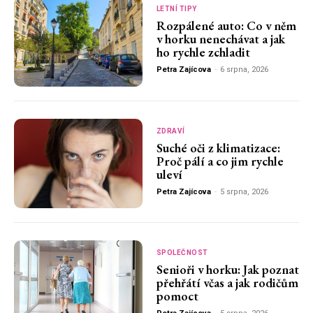
LETNÍ TIPY
Rozpálené auto: Co v něm
v horku nenechávat a jak
ho rychle zchladit
Petra Zajícova
-
6 srpna, 2026
ZDRAVÍ
Suché oči z klimatizace:
Proč pálí a co jim rychle
uleví
Petra Zajícova
-
5 srpna, 2026
SPOLEČNOST
Senioři v horku: Jak poznat
přehřátí včas a jak rodičům
pomoct