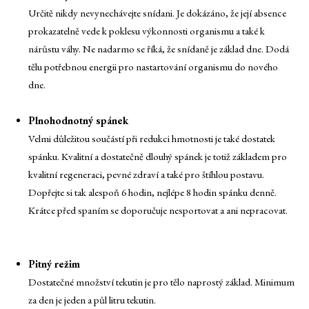
Určitě nikdy nevynechávejte snídani. Je dokázáno, že její absence
prokazatelně vede k poklesu výkonnosti organismu a také k
nárůstu váhy. Ne nadarmo se říká, že snídaně je základ dne. Dodá
tělu potřebnou energii pro nastartování organismu do nového
dne.
Plnohodnotný spánek
Velmi důležitou součástí při redukci hmotnosti je také dostatek
spánku. Kvalitní a dostatečně dlouhý spánek je totiž základem pro
kvalitní regeneraci, pevné zdraví a také pro štíhlou postavu.
Dopřejte si tak alespoň 6 hodin, nejlépe 8 hodin spánku denně.
Krátce před spaním se doporučuje nesportovat a ani nepracovat.
Pitný režim
Dostatečné množství tekutin je pro tělo naprostý základ. Minimum
za den je jeden a půl litru tekutin.