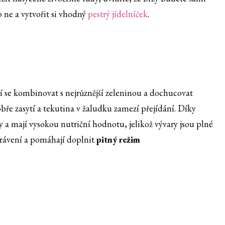
 ne a vytvořit si vhodný
pestrý jídelníček
.
í se kombinovat s nejrůznější zeleninou a dochucovat
ře zasytí a tekutina v žaludku zamezí přejídání. Díky
 a mají vysokou nutriční hodnotu, jelikož vývary jsou plné
í trávení a pomáhají doplnit
pitný režim