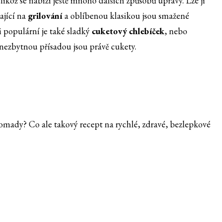
likož se nabízí ještě mnoho dalších způsobů úpravy. Lze ji
ající na
grilování
a oblíbenou klasikou jsou smažené
i populární je také sladký
cuketový chlebíček
, nebo
 nezbytnou přísadou jsou právě cukety.
romady? Co ale takový recept na rychlé, zdravé, bezlepkové