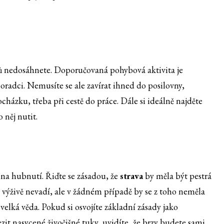
ů nedosáhnete. Doporučovaná pohybová aktivita je
poradci. Nemusíte se ale zavírat ihned do posilovny,
ocházku, třeba při cestě do práce. Dále si ideálně najděte
 něj nutit.
na hubnutí. Řiďte se zásadou, že
strava
by měla být pestrá
 výživě nevadí, ale v žádném případě by se z toho neměla
velká věda. Pokud si osvojíte základní zásady jako
zit nasycené živočišné tuky, uvidíte, že brzy budete sami