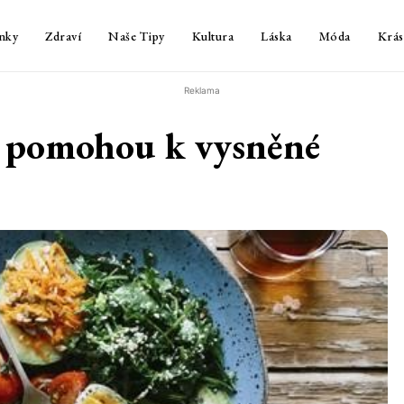
nky
Zdraví
Naše Tipy
Kultura
Láska
Móda
Krás
Reklama
m pomohou k vysněné