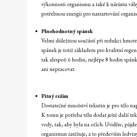
výkonnosti organismu a také k nárůstu váhy
potřebnou energii pro nastartování organ
Plnohodnotný spánek
Velmi důležitou součástí při redukci hmotn
spánek je totiž základem pro kvalitní regen
tak alespoň 6 hodin, nejlépe 8 hodin spán
ani nepracovat.
Pitný režim
Dostatečné množství tekutin je pro tělo nap
K tomu je potřeba tělu dodat ještě další tek
vody, tak, aby byla na očích. Uvidíte, půjd
organismus zatěžuje, a to především ledvin