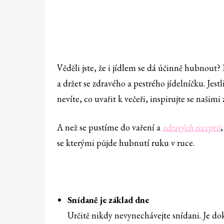
Věděli jste, že i jídlem se dá účinně hubnout? 
a držet se zdravého a pestrého jídelníčku. Jest
nevíte, co uvařit k večeři, inspirujte se naši
A než se pustíme do vaření a
zdravých receptů
se kterými půjde hubnutí ruku v ruce.
Snídaně je základ dne
Určitě nikdy nevynechávejte snídani. Je do