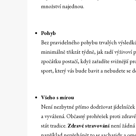
množství najednou.
Pohyb
Bez pravidelného pohybu trvalých výsledk
minimálně třikrát týdně, jak radí výživoví 
zpočátku postačí, když zařadíte svižnější pr
sport, který vás bude bavit a nebudete se do
Všeho s mírou
Není nezbytné přímo dodržovat jídelníček 
a vyvážená. Občasný prohřešek proti zdravé
stát tradice.
Zdravé stravování
není žádná 
například nepřehánět to se sacharidy a ome