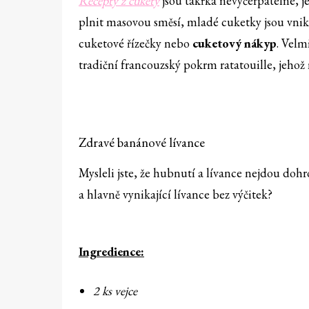
Recepty z cukety
jsou takřka nevyčerpatelné, je
plnit masovou směsí, mladé cuketky jsou vnik
cuketové řízečky nebo
cuketový nákyp
. Velm
tradiční francouzský pokrm ratatouille, jehož
Zdravé banánové lívance
Mysleli jste, že hubnutí a lívance nejdou doh
a hlavně vynikající lívance bez výčitek?
Ingredience:
2 ks vejce