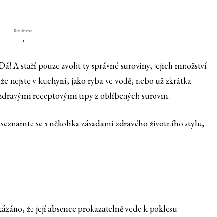
Reklama
'
Dá! A stačí pouze zvolit ty správné suroviny, jejich množství
liže nejste v kuchyni, jako ryba ve vodě, nebo už zkrátka
mi zdravými receptovými tipy z oblíbených surovin.
, seznamte se s několika zásadami zdravého životního stylu,
kázáno, že její absence prokazatelně vede k poklesu