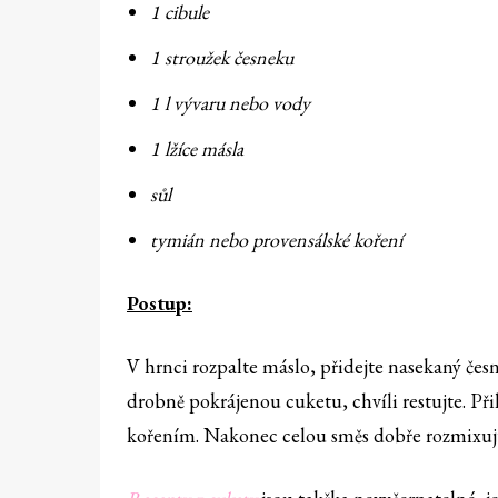
1 cibule
1 stroužek česneku
1 l vývaru nebo vody
1 lžíce másla
sůl
tymián nebo provensálské koření
Postup:
V hrnci rozpalte máslo, přidejte nasekaný česn
drobně pokrájenou cuketu, chvíli restujte. Při
kořením. Nakonec celou směs dobře rozmixuj