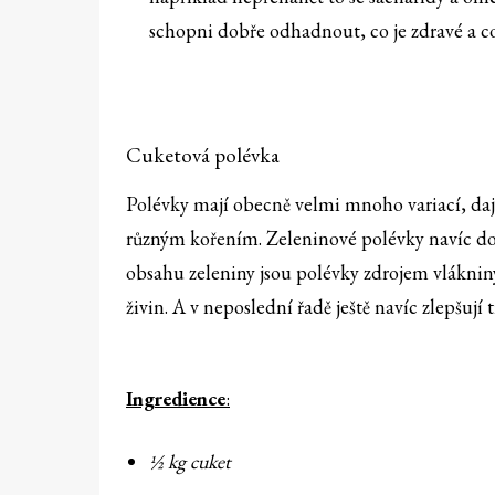
schopni dobře odhadnout, co je zdravé a co
Cuketová polévka
Polévky mají obecně velmi mnoho variací, daj
různým kořením. Zeleninové polévky navíc dob
obsahu zeleniny jsou polévky zdrojem vlákniny
živin. A v neposlední řadě ještě navíc zlepšuj
Ingredience
:
½ kg cuket