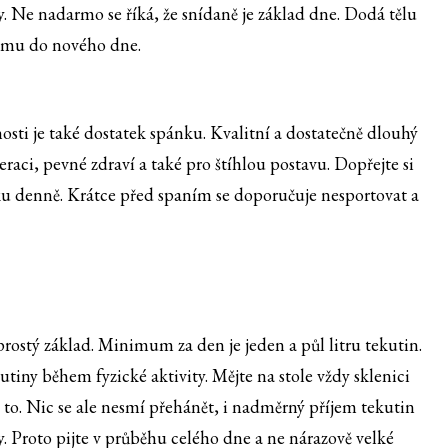
. Ne nadarmo se říká, že snídaně je základ dne. Dodá tělu
ismu do nového dne.
osti je také dostatek spánku. Kvalitní a dostatečně dlouhý
eraci, pevné zdraví a také pro štíhlou postavu. Dopřejte si
ku denně. Krátce před spaním se doporučuje nesportovat a
rostý základ. Minimum za den je jeden a půl litru tekutin.
utiny během fyzické aktivity. Mějte na stole vždy sklenici
e to. Nic se ale nesmí přehánět, i nadměrný příjem tekutin
y. Proto pijte v průběhu celého dne a ne nárazově velké