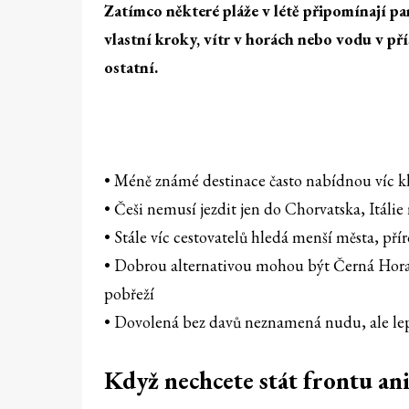
Zatímco některé pláže v létě připomínají pa
vlastní kroky, vítr v horách nebo vodu v pří
ostatní.
• Méně známé destinace často nabídnou víc kli
• Češi nemusí jezdit jen do Chorvatska, Itáli
• Stále víc cestovatelů hledá menší města, př
• Dobrou alternativou mohou být Černá Hora
pobřeží
• Dovolená bez davů neznamená nudu, ale lep
Když nechcete stát frontu an