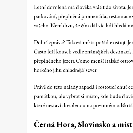
Letní dovolená má člověka vrátit do života. J
parkování, přeplněná promenáda, restaurace s 
vašeho. Není divu, že čím dál víc lidí hledá mí
Dobrá zpráva? Taková místa pořád existují. Je
Často leží kousek vedle známějších destinací,
přeplněného jezera Como menší italské ostrov
horkého jihu chladnější sever.
Právě do této nálady zapadá i rostoucí chuť c
památkou, ale vybrat si místo, kde bude člově
které nestaví dovolenou na povinném odškrtává
Černá Hora, Slovinsko a míst