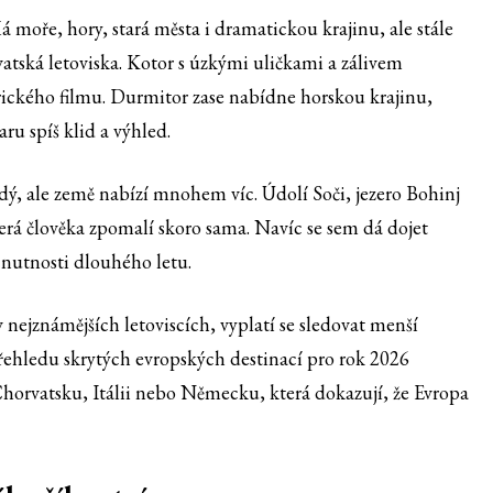
 moře, hory, stará města i dramatickou krajinu, ale stále
atská letoviska. Kotor s úzkými uličkami a zálivem
rického filmu. Durmitor zase nabídne horskou krajinu,
aru spíš klid a výhled.
dý, ale země nabízí mnohem víc. Údolí Soči, jezero Bohinj
erá člověka zpomalí skoro sama. Navíc se sem dá dojet
 nutnosti dlouhého letu.
 nejznámějších letoviscích, vyplatí se sledovat menší
řehledu skrytých evropských destinací pro rok 2026
horvatsku, Itálii nebo Německu, která dokazují, že Evropa