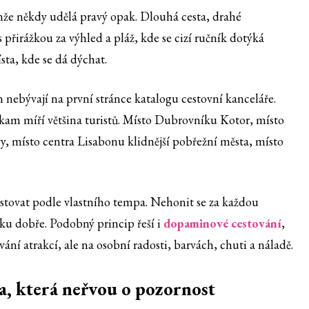
enže někdy udělá pravý opak. Dlouhá cesta, drahé
přirážkou za výhled a pláž, kde se cizí ručník dotýká
sta, kde se dá dýchat.
n nebývají na první stránce katalogu cestovní kanceláře.
 kam míří většina turistů. Místo Dubrovníku Kotor, místo
y, místo centra Lisabonu klidnější pobřežní města, místo
estovat podle vlastního tempa. Nehonit se za každou
ku dobře. Podobný princip řeší i
dopaminové cestování
,
ní atrakcí, ale na osobní radosti, barvách, chuti a náladě.
a, která neřvou o pozornost