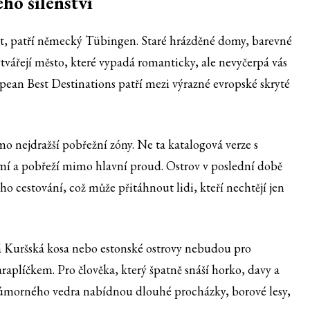
ho šílenství
ost, patří německý Tübingen. Staré hrázděné domy, barevné
ytvářejí město, které vypadá romanticky, ale nevyčerpá vás
pean Best Destinations patří mezi výrazné evropské skryté
 nejdražší pobřežní zóny. Ne ta katalogová verze s
emí a pobřeží mimo hlavní proud. Ostrov v poslední době
o cestování, což může přitáhnout lidi, kteří nechtějí jen
ská Kuršská kosa nebo estonské ostrovy nebudou pro
raplíčkem. Pro člověka, který špatně snáší horko, davy a
úmorného vedra nabídnou dlouhé procházky, borové lesy,