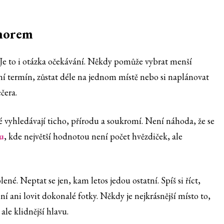
amorem
 Je to i otázka očekávání. Někdy pomůže vybrat menší
ní termín, zůstat déle na jednom místě nebo si naplánovat
čera.
idé vyhledávají ticho, přírodu a soukromí. Není náhoda, že se
u
, kde největší hodnotou není počet hvězdiček, ale
lené. Neptat se jen, kam letos jedou ostatní. Spíš si říct,
ní ani lovit dokonalé fotky. Někdy je nejkrásnější místo to,
le klidnější hlavu.