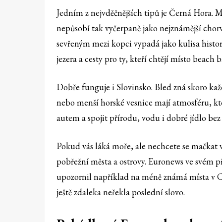
Jedním z nejvděčnějších tipů je Černá Hora. Má
nepůsobí tak vyčerpaně jako nejznámější chorv
sevřeným mezi kopci vypadá jako kulisa histo
jezera a cesty pro ty, kteří chtějí místo beach b
Dobře funguje i Slovinsko. Bled zná skoro kaž
nebo menší horské vesnice mají atmosféru, kt
autem a spojit přírodu, vodu i dobré jídlo bez
Pokud vás láká moře, ale nechcete se mačkat v
pobřežní města a ostrovy. Euronews ve svém p
upozornil například na méně známá místa v C
ještě zdaleka neřekla poslední slovo.