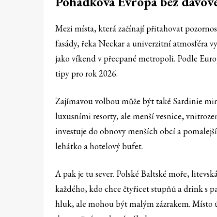
Pohádková Evropa bez davové
Mezi místa, která začínají přitahovat pozorn
fasády, řeka Neckar a univerzitní atmosféra v
jako víkend v přecpané metropoli. Podle Euro
tipy pro rok 2026.
Zajímavou volbou může být také Sardinie mimo
luxusními resorty, ale menší vesnice, vnitroz
investuje do obnovy menších obcí a pomalejšíh
lehátko a hotelový bufet.
A pak je tu sever. Polské Baltské moře, litev
každého, kdo chce čtyřicet stupňů a drink s pa
hluk, ale mohou být malým zázrakem. Místo 