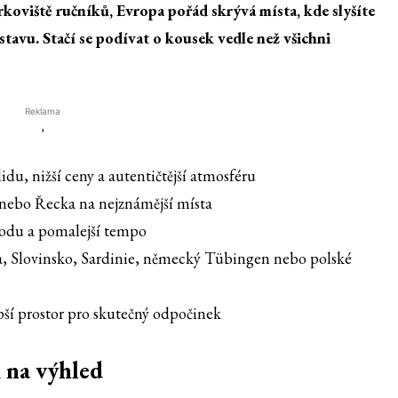
rkoviště ručníků, Evropa pořád skrývá místa, kde slyšíte
stavu. Stačí se podívat o kousek vedle než všichni
Reklama
'
du, nižší ceny a autentičtější atmosféru
e nebo Řecka na nejznámější místa
írodu a pomalejší tempo
, Slovinsko, Sardinie, německý Tübingen nebo polské
ší prostor pro skutečný odpočinek
i na výhled