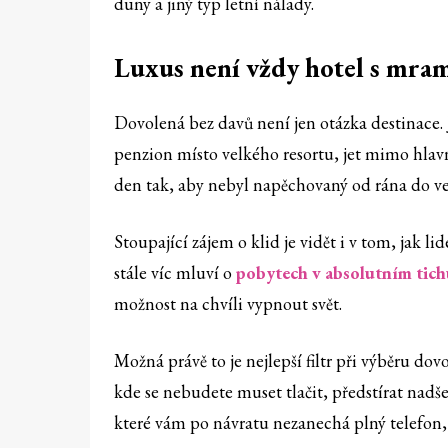
duny a jiný typ letní nálady.
Luxus není vždy hotel s mr
Dovolená bez davů není jen otázka destinace.
penzion místo velkého resortu, jet mimo hlav
den tak, aby nebyl napěchovaný od rána do ve
Stoupající zájem o klid je vidět i v tom, jak l
stále víc mluví o
pobytech v absolutním tich
možnost na chvíli vypnout svět.
Možná právě to je nejlepší filtr při výběru dovo
kde se nebudete muset tlačit, předstírat nadše
které vám po návratu nezanechá plný telefon, a