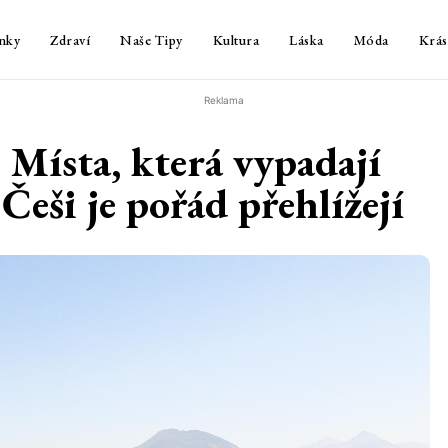
nky
Zdraví
Naše Tipy
Kultura
Láska
Móda
Krás
Reklama
 Místa, která vypadají
 Češi je pořád přehlížejí