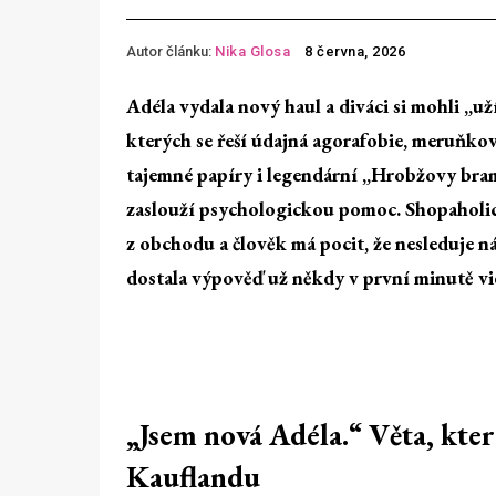
Autor článku:
Nika Glosa
8 června, 2026
Adéla vydala nový haul a diváci si mohli „u
kterých se řeší údajná agorafobie, meruňkové
tajemné papíry i legendární „Hrobžovy bra
zaslouží psychologickou pomoc. ShopaholicA
z obchodu a člověk má pocit, že nesleduje n
dostala výpověď už někdy v první minutě vi
„Jsem nová Adéla.“ Věta, která
Kauflandu