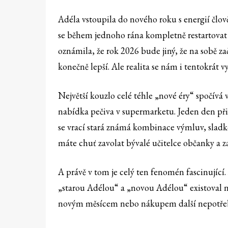
Adéla vstoupila do nového roku s energií člov
se během jednoho rána kompletně restartovat v
oznámila, že rok 2026 bude jiný, že na sobě z
konečně lepší. Ale realita se nám i tentokrá
Největší kouzlo celé téhle „nové éry“ spočívá 
nabídka pečiva v supermarketu. Jeden den při
se vrací stará známá kombinace výmluv, sladk
máte chuť zavolat bývalé učitelce občanky a za
A právě v tom je celý ten fenomén fascinující
„starou Adélou“ a „novou Adélou“ existoval n
novým měsícem nebo nákupem další nepotřeb