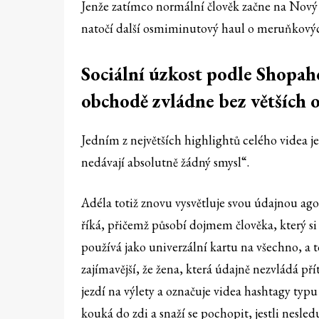
Jenže zatímco normální člověk začne na Nový r
natočí další osmiminutový haul o meruňkov
Sociální úzkost podle Shopaho
obchodě zvládne bez větších o
Jedním z největších highlightů celého videa je 
nedávají absolutně žádný smysl“.
Adéla totiž znovu vysvětluje svou údajnou ago
říká, přičemž působí dojmem člověka, který si
používá jako univerzální kartu na všechno, a t
zajímavější, že žena, která údajně nezvládá př
jezdí na výlety a označuje videa hashtagy typu
kouká do zdi a snaží se pochopit, jestli nesl