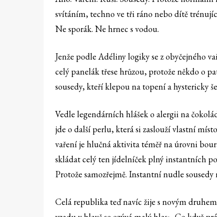
svítáním, techno ve tři ráno nebo dítě trénují
Ne sporák. Ne hrnec s vodou.
Jenže podle Adéliny logiky se z obyčejného v
celý panelák třese hrůzou, protože někdo o pa
sousedy, kteří klepou na topení a hystericky š
Vedle legendárních hlášek o alergii na čokol
jde o další perlu, která si zaslouží vlastní mí
vaření je hlučná aktivita téměř na úrovni bour
skládat celý ten jídelníček plný instantních po
Protože samozřejmě. Instantní nudle sousedy ner
Celá republika teď navíc žije s novým druhem 
vzadu v hlavě se ozývá malý hlas: „Co když pr