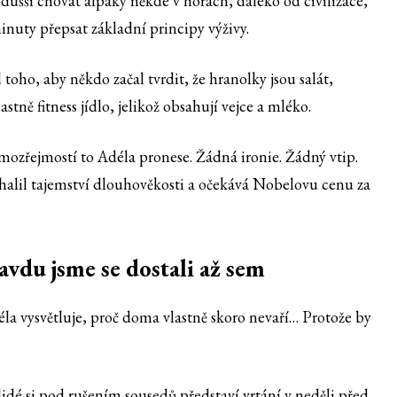
odušší chovat alpaky někde v horách, daleko od civilizace,
inuty přepsat základní principy výživy.
toho, aby někdo začal tvrdit, že hranolky jsou salát,
stně fitness jídlo, jelikož obsahují vejce a mléko.
samozřejmostí to Adéla pronese. Žádná ironie. Žádný vtip.
halil tajemství dlouhověkosti a očekává Nobelovu cenu za
avdu jsme se dostali až sem
éla vysvětluje, proč doma vlastně skoro nevaří… Protože by
lidé si pod rušením sousedů představí vrtání v neděli před