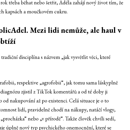
ok třeba běhat nebo šetřit, Adéla zahájí nový život tím, že
ých kapsách a moučkovém cukru.
licAdel. Mezi lidi nemůže, ale haul v
btíží
tradiční disciplína s názvem „jak vysvětlit věci, které
rafobii, respektive „agrofobii“, jak tomu sama láskyplně
 diagnózu zjistil z TikTok komentářů a od té doby ji
o od nakupování až po existenci. Celá situace je o to
ítomnost lidí, pravidelně chodí na nákupy, natáčí vlogy,
 „procházka“ nebo „v přírodě“. Takže člověk chvíli sedí,
eduje úplně nový typ psychického onemocnění, které se