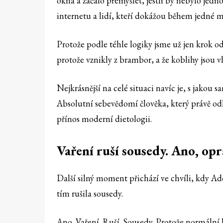
okna a začalo přemýšlet, jestli by nebylo jedn
internetu a lidí, kteří dokážou během jedné m
Protože podle téhle logiky jsme už jen krok od 
protože vznikly z brambor, a že koblihy jsou vla
Nejkrásnější na celé situaci navíc je, s jakou 
Absolutní sebevědomí člověka, který právě od
přínos moderní dietologii.
Vaření ruší sousedy. Ano, opr
Další silný moment přichází ve chvíli, kdy Ad
tím rušila sousedy.
Ano. Vaření. Ruší. Sousedy. Protože normální 