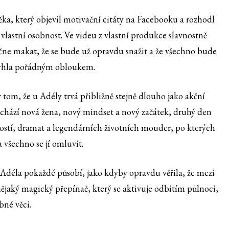
ěka, který objevil motivační citáty na Facebooku a rozhodl
lastní osobnost. Ve videu z vlastní produkce slavnostně
ačne makat, že se bude už opravdu snažit a že všechno bude
t vyhla pořádným obloukem.
v tom, že u Adély trvá přibližně stejně dlouho jako akční
chází nová žena, nový mindset a nový začátek, druhý den
ostí, dramat a legendárních životních mouder, po kterých
 všechno se jí omluvit.
. Adéla pokaždé působí, jako kdyby opravdu věřila, že mezi
ějaký magický přepínač, který se aktivuje odbitím půlnoci,
né věci.