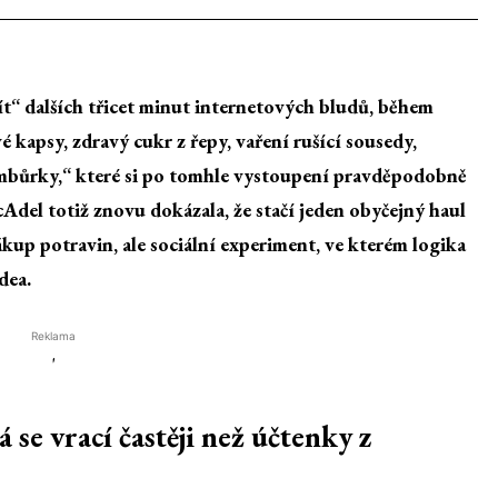
žít“ dalších třicet minut internetových bludů, během
 kapsy, zdravý cukr z řepy, vaření rušící sousedy,
mbůrky,“ které si po tomhle vystoupení pravděpodobně
del totiž znovu dokázala, že stačí jeden obyčejný haul
ákup potravin, ale sociální experiment, ve kterém logika
dea.
Reklama
'
 se vrací častěji než účtenky z