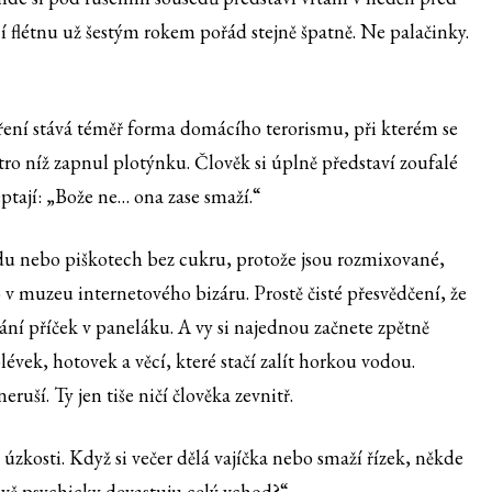
cí flétnu už šestým rokem pořád stejně špatně. Ne palačinky.
aření stává téměř forma domácího terorismu, při kterém se
tro níž zapnul plotýnku. Člověk si úplně představí zoufalé
eptají: „Bože ne… ona zase smaží.“
ádu nebo piškotech bez cukru, protože jsou rozmixované,
sto v muzeu internetového bizáru. Prostě čisté přesvědčení, že
ání příček v paneláku. A vy si najednou začnete zpětně
lévek, hotovek a věcí, které stačí zalít horkou vodou.
uší. Ty jen tiše ničí člověka zevnitř.
úzkosti. Když si večer dělá vajíčka nebo smaží řízek, někde
ávě psychicky devastuju celý vchod?“