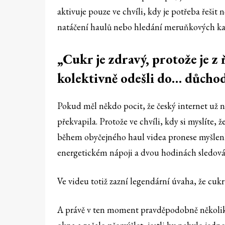
aktivuje pouze ve chvíli, kdy je potřeba řešit
natáčení haulů nebo hledání meruňkových kap
„Cukr je zdravý, protože je z 
kolektivně odešli do… důcho
Pokud měl někdo pocit, že český internet už 
překvapila. Protože ve chvíli, kdy si myslíte, 
během obyčejného haul videa pronese myšlenku
energetickém nápoji a dvou hodinách sledován
Ve videu totiž zazní legendární úvaha, že cukr 
A právě v ten moment pravděpodobně několik v