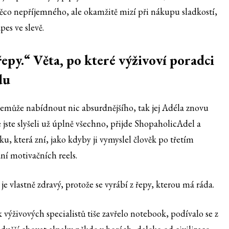
 něco nepříjemného, ale okamžitě mizí při nákupu sladkostí,
es ve slevě.
řepy.“ Věta, po které výživoví poradci
du
nemůže nabídnout nic absurdnějšího, tak jej Adéla znovu
že jste slyšeli už úplně všechno, přijde ShopaholicAdel a
, která zní, jako kdyby ji vymyslel člověk po třetím
í motivačních reels.
je vlastně zdravý, protože se vyrábí z řepy, kterou má ráda.
ýživových specialistů tiše zavřelo notebook, podívalo se z