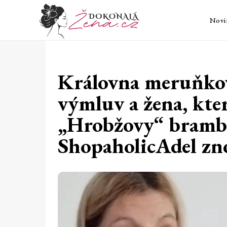
Novi
Královna meruňkov
výmluv a žena, kte
„Hrobžovy“ brambů
ShopaholicAdel zno