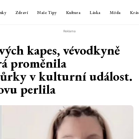
nky
Zdraví
Naše Tipy
Kultura
Láska
Móda
Krás
Reklama
ých kapes, vévodkyně
rá proměnila
rky v kulturní událost.
vu perlila