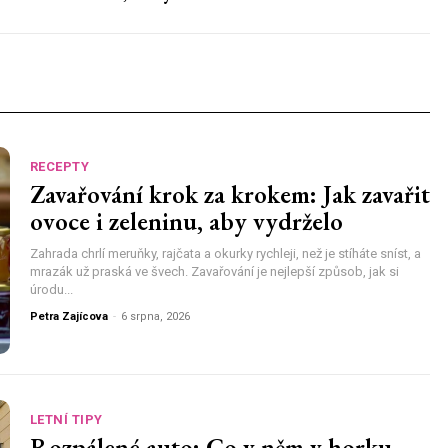
RECEPTY
Zavařování krok za krokem: Jak zavařit
ovoce i zeleninu, aby vydrželo
Zahrada chrlí meruňky, rajčata a okurky rychleji, než je stíháte sníst, a
mrazák už praská ve švech. Zavařování je nejlepší způsob, jak si
úrodu...
Petra Zajícova
-
6 srpna, 2026
LETNÍ TIPY
Rozpálené auto: Co v něm v horku