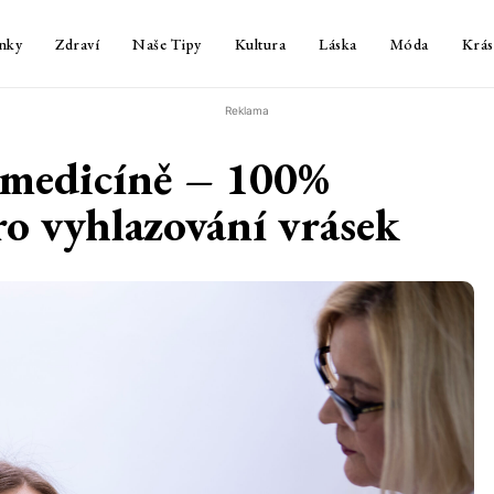
nky
Zdraví
Naše Tipy
Kultura
Láska
Móda
Krás
Reklama
é medicíně – 100%
o vyhlazování vrásek