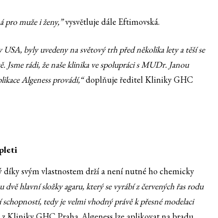
ná pro muže i ženy,”
vysvětluje dále Eftimovská.
USA, byly uvedeny na světový trh před několika lety a těší se
ě. Jsme rádi, že naše klinika ve spolupráci s MUDr. Janou
plikace Algeness provádí,“
doplňuje ředitel Kliniky GHC
pleti
rý díky svým vlastnostem drží a není nutné ho chemicky
 dvě hlavní složky agaru, který se vyrábí z červených řas rodu
í schopností, tedy je velmi vhodný právě k přesné modelaci
z Kliniky GHC Praha. Algeness lze aplikovat na bradu,