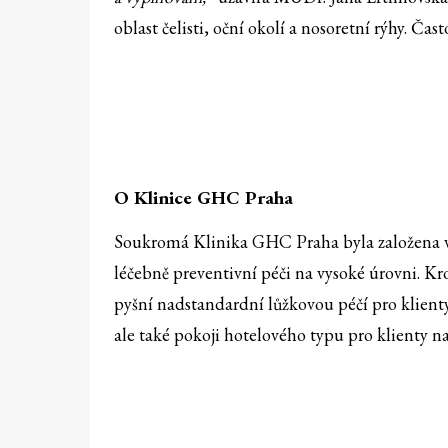
oblast čelisti, oční okolí a nosoretní rýhy. Čas
O Klinice GHC Praha
Soukromá Klinika GHC Praha byla založena v 
léčebně preventivní péči na vysoké úrovni. K
pyšní nadstandardní lůžkovou péčí pro klien
ale také pokoji hotelového typu pro klienty n