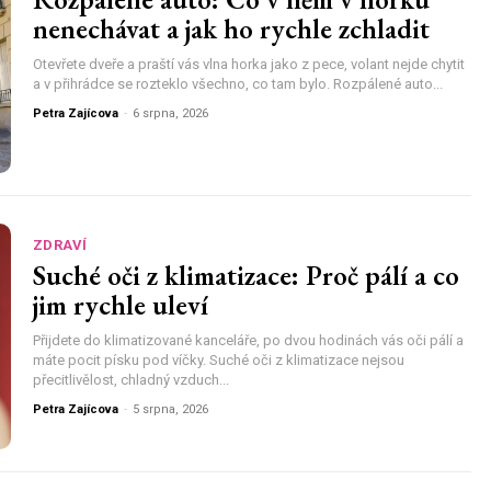
nenechávat a jak ho rychle zchladit
Otevřete dveře a praští vás vlna horka jako z pece, volant nejde chytit
a v přihrádce se rozteklo všechno, co tam bylo. Rozpálené auto...
Petra Zajícova
-
6 srpna, 2026
ZDRAVÍ
Suché oči z klimatizace: Proč pálí a co
jim rychle uleví
Přijdete do klimatizované kanceláře, po dvou hodinách vás oči pálí a
máte pocit písku pod víčky. Suché oči z klimatizace nejsou
přecitlivělost, chladný vzduch...
Petra Zajícova
-
5 srpna, 2026