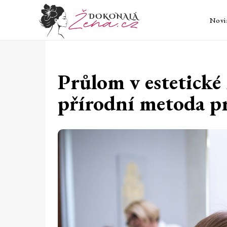
Novi
Průlom v estetick
přírodní metoda pr