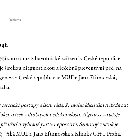
Reklama
'
gii
jší soukromé zdravotnické zařízení v České republice
e širokou diagnostickou a léčebně preventivní péči na
geness v České republice je MUDr. Jana Eftimovská,
raha.
í estetické postupy a jsem ráda, že mohu klientům nabídnout
dukci vrásek a drobných nedokonalostí. Algeness zaručuje
e při užití u vybrané partie neposouvá. Samotný zákrok je
ů,”
říká MUDr. Jana Eftimovská z Kliniky GHC Praha.