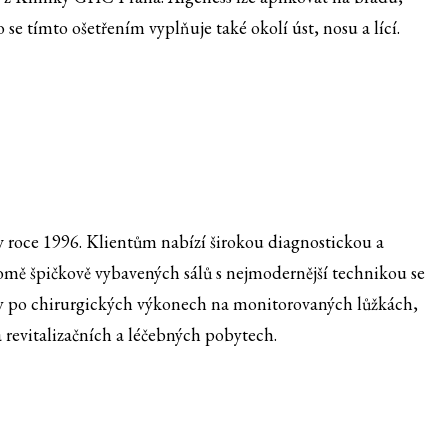
to se tímto ošetřením vyplňuje také okolí úst, nosu a lící.
roce 1996. Klientům nabízí širokou diagnostickou a
romě špičkově vybavených sálů s nejmodernější technikou se
ty po chirurgických výkonech na monitorovaných lůžkách,
a revitalizačních a léčebných pobytech.