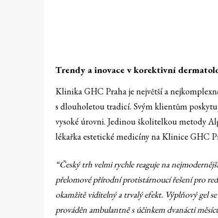
Trendy a inovace v korektivní dermatolo
Klinika GHC Praha je největší a nejkomplexně
s dlouholetou tradicí. Svým klientům poskytuj
vysoké úrovni. Jedinou školitelkou metody Al
lékařka estetické medicíny na Klinice GHC P
“Český trh velmi rychle reaguje na nejmodernějš
přelomové přírodní protistárnoucí řešení pro re
okamžitě viditelný a trvalý efekt. Výplňový gel s
prováděn ambulantně s účinkem dvanácti měsíc