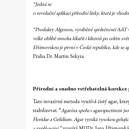
“Jedná se
o revoluční aplikaci přírodní látky, která je vhod
“Produkty Algeness, vyráběné společností AAT v 
velké oblibě mnoha lékařů i klientů po celém svět
Eftimovskou je první v České republice, kde se a
Praha Dr. Martin Sekyra.
Přírodní a snadno vstřebatelná korekce 
Tato invazivní metoda využívá čistý agar, kte
stabilizovat. “
Agaróza spolu s agaropectinem jsou
Floridae a Gelidium. Agar vyniká vysokou gelujíc
a vyplňování,”
uzavírá MUDr. Jana Eftimovská 