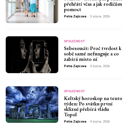
přehřátí včas a jak rodičům
pomoct
Petra Zajícova
-
5 srpna, 2026
SPOLEČNOST
Sebesoucit: Proč tvrdost k
sobě samé nefunguje a co
zabírá místo ní
Petra Zajícova
-
4 srpna, 2026
SPOLEČNOST
Keltský horoskop na tento
týden: Po svátku první
sklizně přebírá vládu
Topol
Petra Zajícova
-
4 srpna, 2026