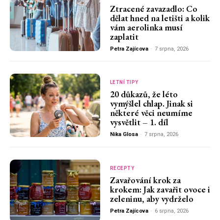
Ztracené zavazadlo: Co
dělat hned na letišti a kolik
vám aerolinka musí
zaplatit
Petra Zajícova
-
7 srpna, 2026
LETNÍ TIPY
20 důkazů, že léto
vymýšlel chlap. Jinak si
některé věci neumíme
vysvětlit – 1. díl
Nika Glosa
-
7 srpna, 2026
RECEPTY
Zavařování krok za
krokem: Jak zavařit ovoce i
zeleninu, aby vydrželo
Petra Zajícova
-
6 srpna, 2026