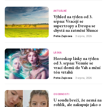
AKTUÁLNĚ
Výhled na týden od 3.
srpna: Vracejí se
supertropy a Evropa se
chystá na zatmění Slunce
Petra Zajícova
-
3 srpna, 2026
LÁSKA
Horoskop lásky na týden
od 3. srpna: Venuše se
vrací domů do Vah a mění
tón vztahů
Petra Zajícova
-
3 srpna, 2026
OSOBNOSTI
U soudu brečí, že nemá na
rohlík, ale nakupuje jako o