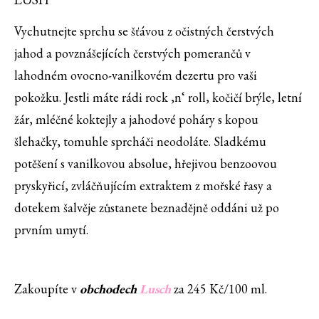
Vychutnejte sprchu se šťávou z očistných čerstvých
jahod a povznášejících čerstvých pomerančů v
lahodném ovocno-vanilkovém dezertu pro vaši
pokožku. Jestli máte rádi rock ‚n‘ roll, kočičí brýle, letní
žár, mléčné koktejly a jahodové poháry s kopou
šlehačky, tomuhle sprcháči neodoláte. Sladkému
potěšení s vanilkovou absolue, hřejivou benzoovou
pryskyřicí, zvláčňujícím extraktem z mořské řasy a
dotekem šalvěje zůstanete beznadějně oddáni už po
prvním umytí.
Zakoupíte v
obchodech
Lusch
za 245 Kč/100 ml.