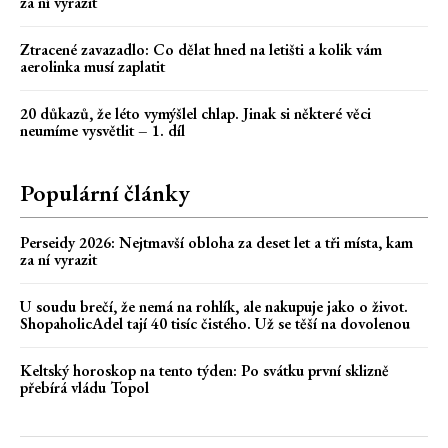
za ní vyrazit
Ztracené zavazadlo: Co dělat hned na letišti a kolik vám
aerolinka musí zaplatit
20 důkazů, že léto vymýšlel chlap. Jinak si některé věci
neumíme vysvětlit – 1. díl
Populární články
Perseidy 2026: Nejtmavší obloha za deset let a tři místa, kam
za ní vyrazit
U soudu brečí, že nemá na rohlík, ale nakupuje jako o život.
ShopaholicAdel tají 40 tisíc čistého. Už se těší na dovolenou
Keltský horoskop na tento týden: Po svátku první sklizně
přebírá vládu Topol