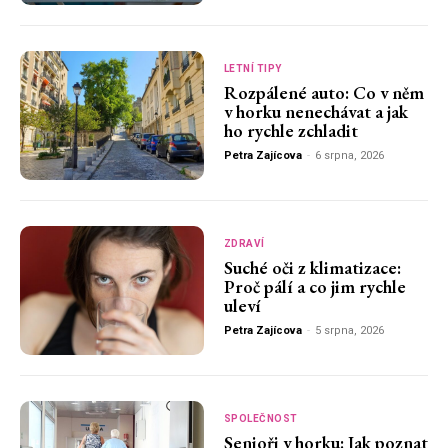
LETNÍ TIPY
Rozpálené auto: Co v něm
v horku nenechávat a jak
ho rychle zchladit
Petra Zajícova
-
6 srpna, 2026
ZDRAVÍ
Suché oči z klimatizace:
Proč pálí a co jim rychle
uleví
Petra Zajícova
-
5 srpna, 2026
SPOLEČNOST
Senioři v horku: Jak poznat