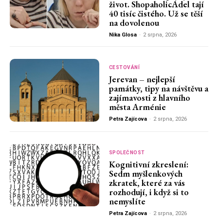
život. ShopaholicAdel tají
40 tisíc čistého. Už se těší
na dovolenou
Nika Glosa
-
2 srpna, 2026
CESTOVÁNÍ
Jerevan – nejlepší
památky, tipy na návštěvu a
zajímavosti z hlavního
města Arménie
Petra Zajícova
-
2 srpna, 2026
SPOLEČNOST
Kognitivní zkreslení:
Sedm myšlenkových
zkratek, které za vás
rozhodují, i když si to
nemyslíte
Petra Zajícova
-
2 srpna, 2026