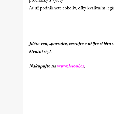
Ať už podniknete cokoliv, díky kvalitním le
Jděte ven, sportujte, cestujte a užijte si lét
životní styl.
Nakupujte na
www.lasoul.cz
.