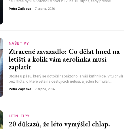
ne. Perseidy 2026 vrcholí v noci z 12. na 13. srpna, tedy přesně...
Petra Zajícova
-
7 srpna, 2026
NAŠE TIPY
Ztracené zavazadlo: Co dělat hned na
letišti a kolik vám aerolinka musí
zaplatit
Stojíte u pásu, který se dotočil naprázdno, a váš kufr nikde. V tu chvíli
běží lhůta, o které většina cestujících netuší, a jeden formulář...
Petra Zajícova
-
7 srpna, 2026
LETNÍ TIPY
20 důkazů, že léto vymýšlel chlap.