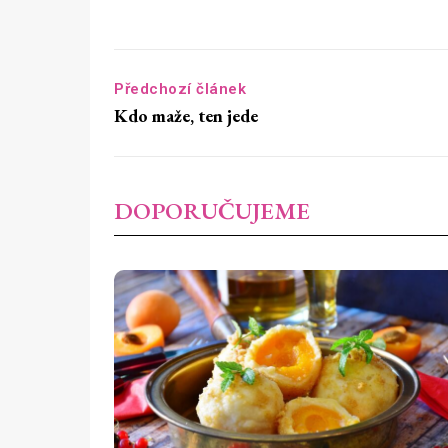
Předchozí článek
Kdo maže, ten jede
DOPORUČUJEME