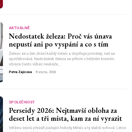
AKTUÁLNĚ
Nedostatek železa: Proč vás únava
nepustí ani po vyspání a co s tím
Železo se u žen ztrácí každý měsíc a doplňuje pomaleji, než se
spotřebovává. Nedostatek železa se přitom v běžném krevním
obraze často vůbec neukáže,...
Petra Zajícova
-
8 srpna, 2026
SPOLEČNOST
Perseidy 2026: Nejtmavší obloha za
deset let a tři místa, kam za ní vyrazit
Většinu srpnů přezáří padající hvězdy Měsíc a ty slabší schová. Letos