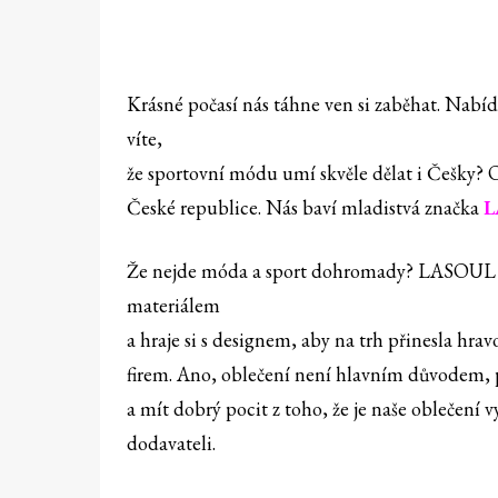
Krásné počasí nás táhne ven si zaběhat. Nabídk
víte,
že sportovní módu umí skvěle dělat i Češky? O
České republice. Nás baví mladistvá značka
L
Že nejde móda a sport dohromady? LASOUL vá
materiálem
a hraje si s designem, aby na trh přinesla hr
firem. Ano, oblečení není hlavním důvodem, pr
a mít dobrý pocit z toho, že je naše oblečení 
dodavateli.