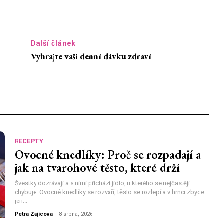
Další článek
Vyhrajte vaši denní dávku zdraví
RECEPTY
Ovocné knedlíky: Proč se rozpadají a
jak na tvarohové těsto, které drží
Švestky dozrávají a s nimi přichází jídlo, u kterého se nejčastěji
chybuje. Ovocné knedlíky se rozvaří, těsto se rozlepí a v hrnci zbyde
jen...
Petra Zajícova
-
8 srpna, 2026