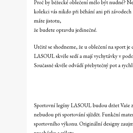
Proč by běžecké oblečení mělo být nudné? Ne
kolekci vás nikdo při běhání ani při závodech
máte jistotu,
že budete opravdu jedinečné.
Určitě se shodneme, že u oblečení na sport je 
LASOUL skvěle sedí a mají vychytávky v podob
Současně skvěle odvádí přebytečný pot a rych
Sportovní legíny LASOUL budou držet Vaše zá
nebudou při sportování sjíždět. Funkční mater
sportovního výkonu. Originální designy zaujmo
procházky a výlety.