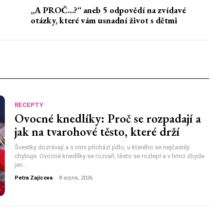
„A PROČ…?“ aneb 5 odpovědí na zvídavé
otázky, které vám usnadní život s dětmi
RECEPTY
Ovocné knedlíky: Proč se rozpadají a
jak na tvarohové těsto, které drží
Švestky dozrávají a s nimi přichází jídlo, u kterého se nejčastěji
chybuje. Ovocné knedlíky se rozvaří, těsto se rozlepí a v hrnci zbyde
jen...
Petra Zajícova
-
8 srpna, 2026