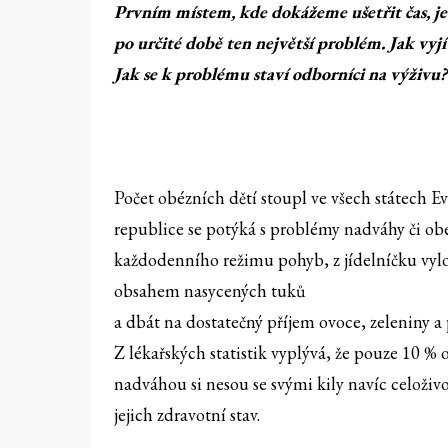
Prvním místem, kde dokážeme ušetřit čas, je
po určité době ten největší problém. Jak vyj
Jak se k problému staví odborníci na výživu?
Počet obézních dětí stoupl ve všech státech E
republice se potýká s problémy nadváhy či obe
každodenního režimu pohyb, z jídelníčku vylou
obsahem nasycených tuků
a dbát na dostatečný příjem ovoce, zeleniny a
Z lékařských statistik vyplývá, že pouze 10 %
nadváhou si nesou se svými kily navíc celoži
jejich zdravotní stav.