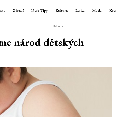
nky
Zdraví
Naše Tipy
Kultura
Láska
Móda
Krás
Reklama
me národ dětských