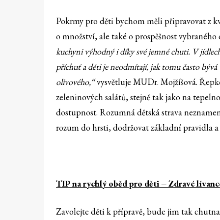
Pokrmy pro děti bychom měli připravovat z kv
o množství, ale také o prospěšnost vybraného 
kuchyni výhodný i díky své jemné chuti. V jídle
příchuť a děti je neodmítají, jak tomu často bývá
olivového,“
vysvětluje MUDr. Mojžíšová. Řepkov
zeleninových salátů, stejně tak jako na tepel
dostupnost. Rozumná dětská strava neznamená 
rozum do hrsti, dodržovat základní pravidla a 
TIP na rychlý oběd pro děti – Zdravé lívanc
Zavolejte děti k přípravě, bude jim tak chutn