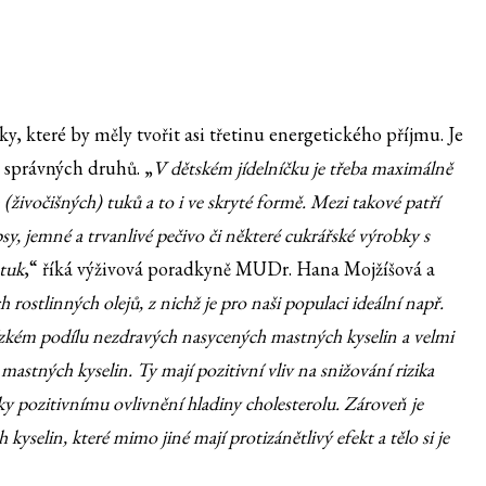
ky, které by měly tvořit asi třetinu energetického příjmu. Je
 správných druhů. „
V dětském jídelníčku je třeba maximálně
živočišných) tuků a to i ve skryté formě. Mezi takové patří
y, jemné a trvanlivé pečivo či některé cukrářské výrobky s
 tuk
,“ říká výživová poradkyně MUDr. Hana Mojžíšová a
rostlinných olejů, z nichž je pro naši populaci ideální např.
nízkém podílu nezdravých nasycených mastných kyselin a velmi
stných kyselin. Ty mají pozitivní vliv na snižování rizika
y pozitivnímu ovlivnění hladiny cholesterolu. Zároveň je
selin, které mimo jiné mají protizánětlivý efekt a tělo si je