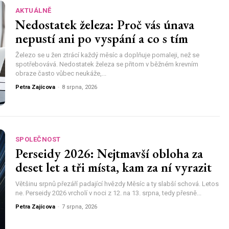
AKTUÁLNĚ
Nedostatek železa: Proč vás únava
nepustí ani po vyspání a co s tím
Železo se u žen ztrácí každý měsíc a doplňuje pomaleji, než se
spotřebovává. Nedostatek železa se přitom v běžném krevním
obraze často vůbec neukáže,...
Petra Zajícova
-
8 srpna, 2026
SPOLEČNOST
Perseidy 2026: Nejtmavší obloha za
deset let a tři místa, kam za ní vyrazit
Většinu srpnů přezáří padající hvězdy Měsíc a ty slabší schová. Letos
ne. Perseidy 2026 vrcholí v noci z 12. na 13. srpna, tedy přesně...
Petra Zajícova
-
7 srpna, 2026