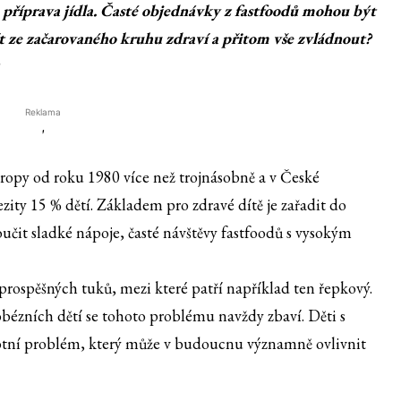
 příprava jídla. Časté objednávky z fastfoodů mohou být
ít ze začarovaného kruhu zdraví a přitom vše zvládnout?
Reklama
'
vropy od roku 1980 více než trojnásobně a v České
zity 15 % dětí. Základem pro zdravé dítě je zařadit do
čit sladké nápoje, časté návštěvy fastfoodů s vysokým
 prospěšných tuků, mezi které patří například ten řepkový.
 obézních dětí se tohoto problému navždy zbaví. Děti s
votní problém, který může v budoucnu významně ovlivnit