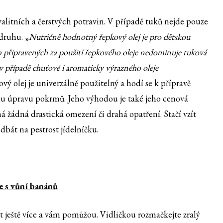
alitních a čerstvých potravin. V případě tuků nejde pouze
druhu. „
Nutričně hodnotný řepkový olej je pro dětskou
ch připravených za použití řepkového oleje nedominuje tuková
 v případě chuťově i aromaticky výrazného oleje
ý olej je univerzálně použitelný a hodí se k přípravě
nou úpravu pokrmů. Jeho výhodou je také jeho cenová
žádná drastická omezení či drahá opatření. Stačí vzít
dbát na pestrost jídelníčku.
e s vůní banánů
at ještě více a vám pomůžou. Vidličkou rozmačkejte zralý