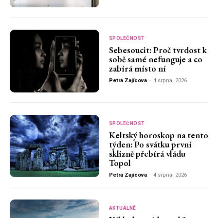
SPOLEČNOST
Sebesoucit: Proč tvrdost k
sobě samé nefunguje a co
zabírá místo ní
Petra Zajícova
-
4 srpna, 2026
SPOLEČNOST
Keltský horoskop na tento
týden: Po svátku první
sklizně přebírá vládu
Topol
Petra Zajícova
-
4 srpna, 2026
AKTUÁLNĚ