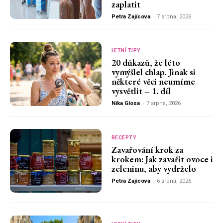
zaplatit
Petra Zajícova
-
7 srpna, 2026
LETNÍ TIPY
20 důkazů, že léto
vymýšlel chlap. Jinak si
některé věci neumíme
vysvětlit – 1. díl
Nika Glosa
-
7 srpna, 2026
RECEPTY
Zavařování krok za
krokem: Jak zavařit ovoce i
zeleninu, aby vydrželo
Petra Zajícova
-
6 srpna, 2026