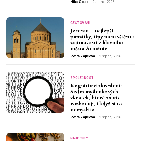
Nika Glosa
-
2 srpna, 2026
CESTOVÁNÍ
Jerevan – nejlepší
památky, tipy na návštěvu a
zajímavosti z hlavního
města Arménie
Petra Zajícova
-
2 srpna, 2026
SPOLEČNOST
Kognitivní zkreslení:
Sedm myšlenkových
zkratek, které za vás
rozhodují, i když si to
nemyslíte
Petra Zajícova
-
2 srpna, 2026
NAŠE TIPY