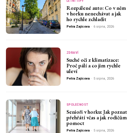
LETNÍ TIPY
Rozpálené auto: Co v něm
v horku nenechávat a jak
ho rychle zchladit
Petra Zajícova
-
6 srpna, 2026
ZDRAVÍ
Suché oči z klimatizace:
Proč pálí a co jim rychle
uleví
Petra Zajícova
-
5 srpna, 2026
SPOLEČNOST
Senioři v horku: Jak poznat
přehřátí včas a jak rodičům
pomoct
Petra Zajícova
-
5 srpna, 2026