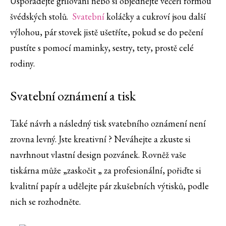
Uspořádejte grilování nebo si objednejte večeři formou
švédských stolů.
Svatební
koláčky a cukroví jsou další
výlohou, pár stovek jistě ušetříte, pokud se do pečení
pustíte s pomocí maminky, sestry, tety, prostě celé
rodiny.
Svatební oznámení a tisk
Také návrh a následný tisk svatebního oznámení není
zrovna levný. Jste kreativní ? Neváhejte a zkuste si
navrhnout vlastní design pozvánek. Rovněž vaše
tiskárna může „zaskočit „ za profesionální, pořiďte si
kvalitní papír a udělejte pár zkušebních výtisků, podle
nich se rozhodněte.