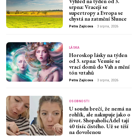
Výhled na týden od 3.
srpna: Vracejí se
supertropy a Evropa se
chystá na zatmění Slunce
Petra Zajícova
-
3 srpna, 2026
LÁSKA
Horoskop lásky na týden
od 3. srpna: Venuše se
vrací domů do Vah a mění
tón vztahů
Petra Zajícova
-
3 srpna, 2026
OSOBNOSTI
U soudu brečí, že nemá na
rohlík, ale nakupuje jako o
život. ShopaholicAdel tají
40 tisíc čistého. Už se těší
na dovolenou