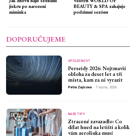
Jak znovu najít sexuální
Veletrh WORLD OF
jiskru po narození
BEAUTY & SPA zahajuje
miminka
podzimní sezónu
DOPORUČUJEME
SPOLEČNOST
Perseidy 2026: Nejtmavší
obloha za deset let a tři
místa, kam za ní vyrazit
Petra Zajícova
-
7 srpna, 2026
NAŠE TIPY
Ztracené zavazadlo: Co
dělat hned na letišti a kolik
vám aerolinka musí