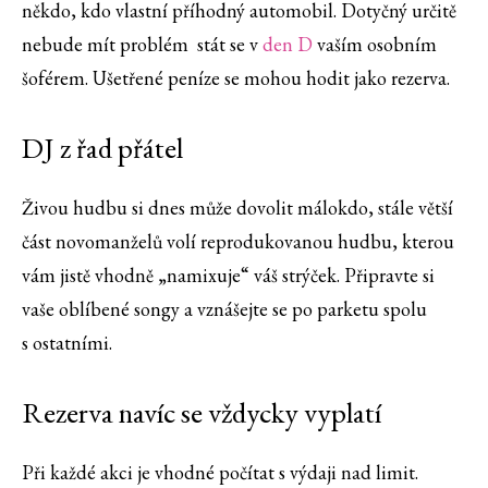
někdo, kdo vlastní příhodný automobil. Dotyčný určitě
nebude mít problém stát se v
den D
vaším osobním
šoférem. Ušetřené peníze se mohou hodit jako rezerva.
DJ z řad přátel
Živou hudbu si dnes může dovolit málokdo, stále větší
část novomanželů volí reprodukovanou hudbu, kterou
vám jistě vhodně „namixuje“ váš strýček. Připravte si
vaše oblíbené songy a vznášejte se po parketu spolu
s ostatními.
Rezerva navíc se vždycky vyplatí
Při každé akci je vhodné počítat s výdaji nad limit.