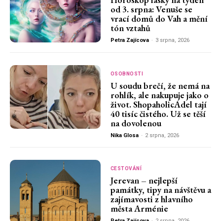
od 3. srpna: Venuše se
vrací domů do Vah a mění
tón vztahů
Petra Zajícova
-
3 srpna, 2026
OSOBNOSTI
U soudu brečí, že nemá na
rohlík, ale nakupuje jako o
život. ShopaholicAdel tají
40 tisíc čistého. Už se těší
na dovolenou
Nika Glosa
-
2 srpna, 2026
CESTOVÁNÍ
Jerevan – nejlepší
památky, tipy na návštěvu a
zajímavosti z hlavního
města Arménie
Petra Zajícova
-
2 srpna, 2026