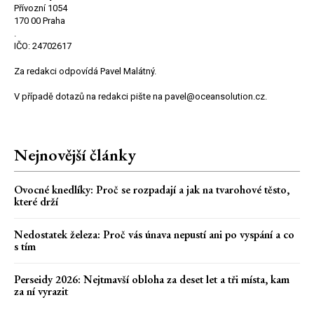
Přívozní 1054
170 00 Praha
.
IČO: 24702617
Za redakci odpovídá Pavel Malátný.
V případě dotazů na redakci pište na pavel@oceansolution.cz.
Nejnovější články
Ovocné knedlíky: Proč se rozpadají a jak na tvarohové těsto,
které drží
Nedostatek železa: Proč vás únava nepustí ani po vyspání a co
s tím
Perseidy 2026: Nejtmavší obloha za deset let a tři místa, kam
za ní vyrazit