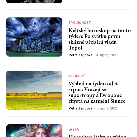
SPOLEČNOST
Keltský horoskop na tento
týden: Po svátku první
sklizně přebírá vládu
Topol
Petra Zajícova
-
4 srpna, 2026
AKTUÁLNĚ
Výhled na týden od 3.
srpna: Vracejí se
supertropy a Evropa se
chystá na zatmění Slunce
Petra Zajícova
-
3 srpna, 2026
LÁSKA
Horoskop lásky na týden