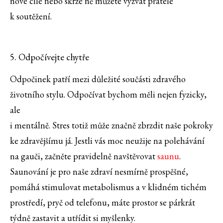
nové cíle nebo skrze ně můžete vyzvat přátele
k soutěžení.
5. Odpočívejte chytře
Odpočinek patří mezi důležité součásti zdravého
životního stylu. Odpočívat bychom měli nejen fyzicky,
ale
i mentálně. Stres totiž může značně zbrzdit naše pokroky
ke zdravějšímu já. Jestli vás moc neužije na polehávání
na gauči, začněte pravidelně navštěvovat
saunu
.
Saunování je pro naše zdraví nesmírně prospěšné,
pomáhá stimulovat metabolismus a v klidném tichém
prostředí, pryč od telefonu, máte prostor se párkrát
týdně zastavit a utřídit si myšlenky.