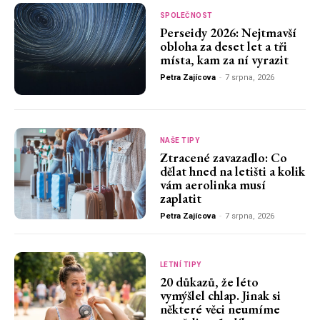
SPOLEČNOST
Perseidy 2026: Nejtmavší
obloha za deset let a tři
místa, kam za ní vyrazit
Petra Zajícova
-
7 srpna, 2026
NAŠE TIPY
Ztracené zavazadlo: Co
dělat hned na letišti a kolik
vám aerolinka musí
zaplatit
Petra Zajícova
-
7 srpna, 2026
LETNÍ TIPY
20 důkazů, že léto
vymýšlel chlap. Jinak si
některé věci neumíme