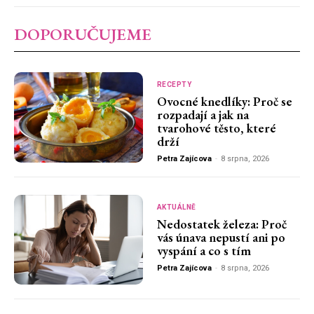
DOPORUČUJEME
RECEPTY
Ovocné knedlíky: Proč se
rozpadají a jak na
tvarohové těsto, které
drží
Petra Zajícova
-
8 srpna, 2026
AKTUÁLNĚ
Nedostatek železa: Proč
vás únava nepustí ani po
vyspání a co s tím
Petra Zajícova
-
8 srpna, 2026