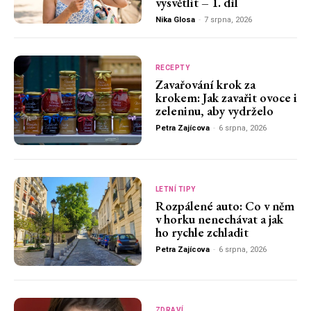
vysvětlit – 1. díl
Nika Glosa
-
7 srpna, 2026
RECEPTY
Zavařování krok za
krokem: Jak zavařit ovoce i
zeleninu, aby vydrželo
Petra Zajícova
-
6 srpna, 2026
LETNÍ TIPY
Rozpálené auto: Co v něm
v horku nenechávat a jak
ho rychle zchladit
Petra Zajícova
-
6 srpna, 2026
ZDRAVÍ