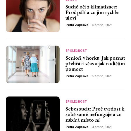
Suché oči z klimatizace:
Proč pálí a co jim rychle
uleví
Petra Zajícova
-
5 srpna, 2026
SPOLEČNOST
Senioři v horku: Jak poznat
přehřátí včas a jak rodičům
pomoct
Petra Zajícova
-
5 srpna, 2026
SPOLEČNOST
Sebesoucit: Proč tvrdost k
sobě samé nefunguje a co
zabírá místo ní
Petra Zajícova
-
4 srpna, 2026