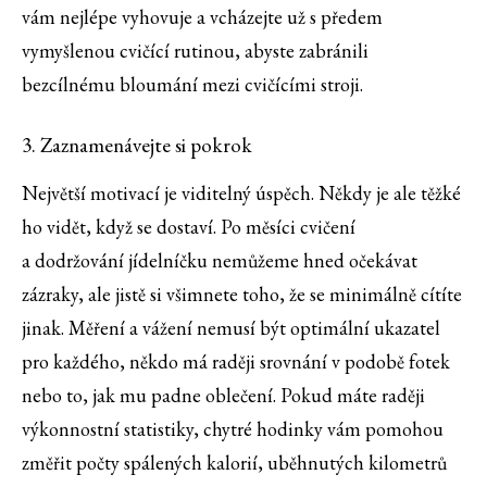
vám nejlépe vyhovuje a vcházejte už s předem
vymyšlenou cvičící rutinou, abyste zabránili
bezcílnému bloumání mezi cvičícími stroji.
3. Zaznamenávejte si pokrok
Největší motivací je viditelný úspěch. Někdy je ale těžké
ho vidět, když se dostaví. Po měsíci cvičení
a dodržování jídelníčku nemůžeme hned očekávat
zázraky, ale jistě si všimnete toho, že se minimálně cítíte
jinak. Měření a vážení nemusí být optimální ukazatel
pro každého, někdo má raději srovnání v podobě fotek
nebo to, jak mu padne oblečení. Pokud máte raději
výkonnostní statistiky, chytré hodinky vám pomohou
změřit počty spálených kalorií, uběhnutých kilometrů