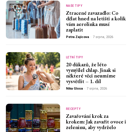
NAŠE TIPY
Ztracené zavazadlo: Co
dělat hned na letišti a kolik
vám aerolinka musí
zaplatit
Petra Zajícova
-
7 srpna, 2026
LETNÍ TIPY
20 důkazů, že léto
vymýšlel chlap. Jinak si
některé věci neumíme
vysvětlit – 1. díl
Nika Glosa
-
7 srpna, 2026
RECEPTY
Zavařování krok za
krokem: Jak zavařit ovoce i
zeleninu, aby vydrželo