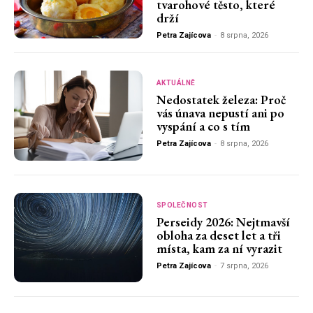
tvarohové těsto, které
drží
Petra Zajícova
-
8 srpna, 2026
AKTUÁLNĚ
Nedostatek železa: Proč
vás únava nepustí ani po
vyspání a co s tím
Petra Zajícova
-
8 srpna, 2026
SPOLEČNOST
Perseidy 2026: Nejtmavší
obloha za deset let a tři
místa, kam za ní vyrazit
Petra Zajícova
-
7 srpna, 2026