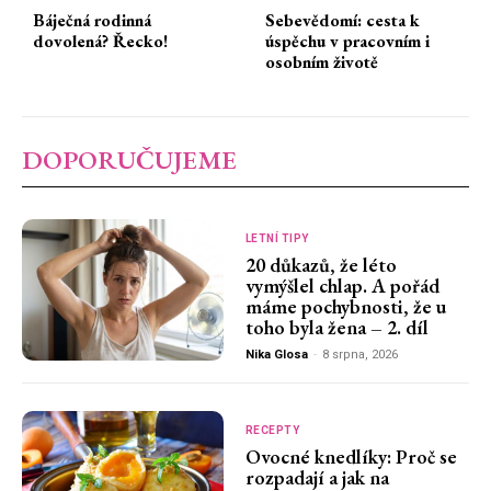
Báječná rodinná
Sebevědomí: cesta k
dovolená? Řecko!
úspěchu v pracovním i
osobním životě
DOPORUČUJEME
LETNÍ TIPY
20 důkazů, že léto
vymýšlel chlap. A pořád
máme pochybnosti, že u
toho byla žena – 2. díl
Nika Glosa
-
8 srpna, 2026
RECEPTY
Ovocné knedlíky: Proč se
rozpadají a jak na