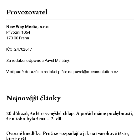
Provozovatel
New Way Media, s.r.o.
Přívozní 1054
170 00 Praha
.
IČO: 24702617
Za redakci odpovídá Pavel Malátný.
V případě dotazů na redakci pište na pavel@oceansolution.cz.
Nejnovější články
20 důkazů, že léto vymýšlel chlap. A pořád máme pochybnosti,
že u toho byla žena – 2. díl
Ovocné knedlíky: Proč se rozpadají a jak na tvarohové těsto,
které drží