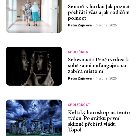
Senioři v horku: Jak poznat
přehřátí včas a jak rodičům
pomoct
Petra Zajícova
-
5 srpna, 2026
SPOLEČNOST
Sebesoucit: Proč tvrdost k
sobě samé nefunguje a co
zabírá místo ní
Petra Zajícova
-
4 srpna, 2026
SPOLEČNOST
Keltský horoskop na tento
týden: Po svátku první
sklizně přebírá vládu
Topol