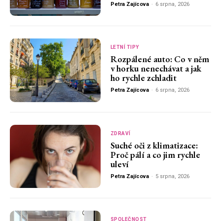
Petra Zajícova
-
6 srpna, 2026
LETNÍ TIPY
Rozpálené auto: Co v něm
v horku nenechávat a jak
ho rychle zchladit
Petra Zajícova
-
6 srpna, 2026
ZDRAVÍ
Suché oči z klimatizace:
Proč pálí a co jim rychle
uleví
Petra Zajícova
-
5 srpna, 2026
SPOLEČNOST