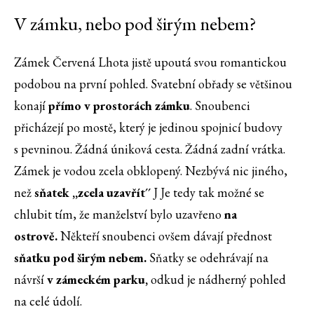
V zámku, nebo pod širým nebem?
Zámek Červená Lhota jistě upoutá svou romantickou
podobou na první pohled. Svatební obřady se většinou
konají
přímo v prostorách zámku
. Snoubenci
přicházejí po mostě, který je jedinou spojnicí budovy
s pevninou. Žádná úniková cesta. Žádná zadní vrátka.
Zámek je vodou zcela obklopený. Nezbývá nic jiného,
než
sňatek ,,zcela uzavřít´´
J Je tedy tak možné se
chlubit tím, že manželství bylo uzavřeno
na
ostrově.
Někteří snoubenci ovšem dávají přednost
sňatku pod širým nebem.
Sňatky se odehrávají na
návrší
v zámeckém parku,
odkud je nádherný pohled
na celé údolí.