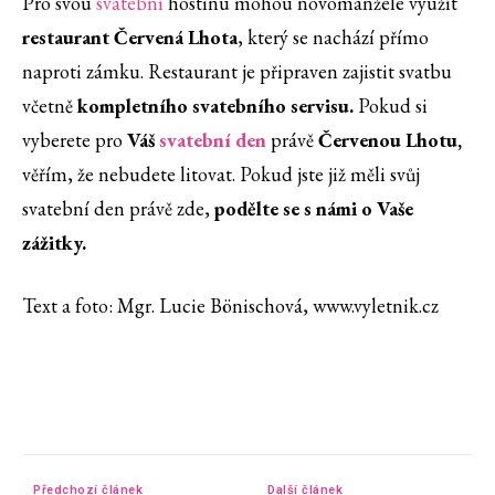
Pro svou
svatební
hostinu mohou novomanželé využít
restaurant Červená Lhota
, který se nachází přímo
naproti zámku. Restaurant je připraven zajistit svatbu
včetně
kompletního svatebního servisu.
Pokud si
vyberete pro
Váš
svatební
den
právě
Červenou Lhotu,
věřím, že nebudete litovat. Pokud jste již měli svůj
svatební den právě zde,
podělte se s námi o Vaše
zážitky.
Text a foto: Mgr. Lucie Bönischová, www.vyletnik.cz
Předchozí článek
Další článek