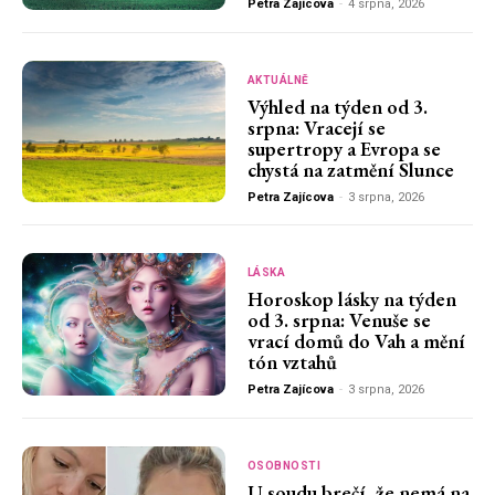
Petra Zajícova
-
4 srpna, 2026
AKTUÁLNĚ
Výhled na týden od 3.
srpna: Vracejí se
supertropy a Evropa se
chystá na zatmění Slunce
Petra Zajícova
-
3 srpna, 2026
LÁSKA
Horoskop lásky na týden
od 3. srpna: Venuše se
vrací domů do Vah a mění
tón vztahů
Petra Zajícova
-
3 srpna, 2026
OSOBNOSTI
U soudu brečí, že nemá na