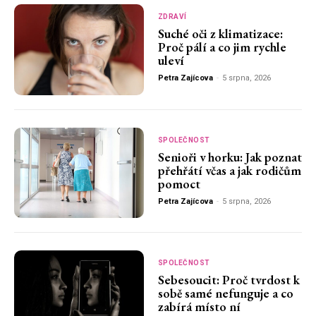
ZDRAVÍ
Suché oči z klimatizace:
Proč pálí a co jim rychle
uleví
Petra Zajícova
-
5 srpna, 2026
SPOLEČNOST
Senioři v horku: Jak poznat
přehřátí včas a jak rodičům
pomoct
Petra Zajícova
-
5 srpna, 2026
SPOLEČNOST
Sebesoucit: Proč tvrdost k
sobě samé nefunguje a co
zabírá místo ní