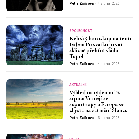
Petra Zajícova
-
4 srpna, 2026
SPOLEČNOST
Keltský horoskop na tento
týden: Po svátku první
sklizně přebírá vládu
Topol
Petra Zajícova
-
4 srpna, 2026
AKTUÁLNĚ
Výhled na týden od 3.
srpna: Vracejí se
supertropy a Evropa se
chystá na zatmění Slunce
Petra Zajícova
-
3 srpna, 2026