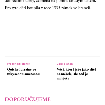
dobročinné účely, zejména na pomoc chudým dětem.
Pro tyto děti koupila v roce 1995 zámek ve Francii.
Předchozí článek
Další článek
Quiche lorraine se
Věci, které jste jako dítě
zakysanou smetanou
nesnášela, ale teď je
milujete
DOPORUČUJEME