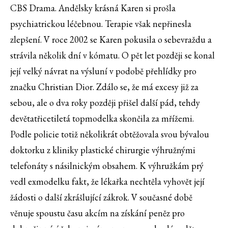
CBS Drama. Andělsky krásná Karen si prošla
psychiatrickou léčebnou. Terapie však nepřinesla
zlepšení. V roce 2002 se Karen pokusila o sebevraždu a
strávila několik dní v kómatu. O pět let později se konal
její velký návrat na výsluní v podobě přehlídky pro
značku Christian Dior. Zdálo se, že má excesy již za
sebou, ale o dva roky později přišel další pád, tehdy
devětatřicetiletá topmodelka skončila za mřížemi.
Podle policie totiž několikrát obtěžovala svou bývalou
doktorku z kliniky plastické chirurgie výhružnými
telefonáty s násilnickým obsahem. K výhružkám prý
vedl exmodelku fakt, že lékařka nechtěla vyhovět její
žádosti o další zkrášlující zákrok. V současné době
věnuje spoustu času akcím na získání peněz pro