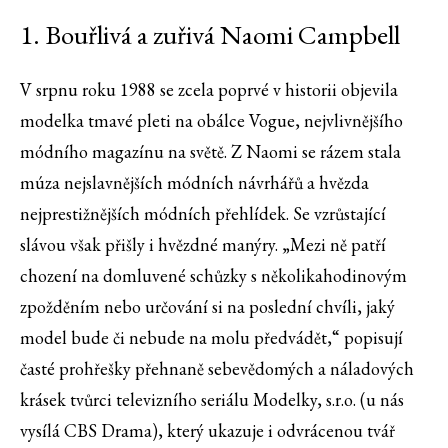
1. Bouřlivá a zuřivá Naomi Campbell
V srpnu roku 1988 se zcela poprvé v historii objevila
modelka tmavé pleti na obálce Vogue, nejvlivnějšího
módního magazínu na světě. Z Naomi se rázem stala
múza nejslavnějších módních návrhářů a hvězda
nejprestižnějších módních přehlídek. Se vzrůstající
slávou však přišly i hvězdné manýry. „Mezi ně patří
chození na domluvené schůzky s několikahodinovým
zpožděním nebo určování si na poslední chvíli, jaký
model bude či nebude na molu předvádět,“ popisují
časté prohřešky přehnaně sebevědomých a náladových
krásek tvůrci televizního seriálu Modelky, s.r.o. (u nás
vysílá CBS Drama), který ukazuje i odvrácenou tvář