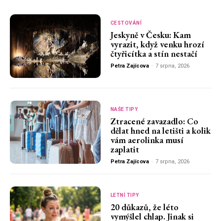
CESTOVÁNÍ
Jeskyně v Česku: Kam
vyrazit, když venku hrozí
čtyřicítka a stín nestačí
Petra Zajícova
-
7 srpna, 2026
NAŠE TIPY
Ztracené zavazadlo: Co
dělat hned na letišti a kolik
vám aerolinka musí
zaplatit
Petra Zajícova
-
7 srpna, 2026
LETNÍ TIPY
20 důkazů, že léto
vymýšlel chlap. Jinak si