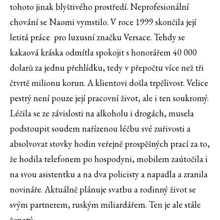
tohoto jinak blyštivého prostředí. Neprofesionální
chování se Naomi vymstilo. V roce 1999 skončila její
letitá práce pro luxusní značku Versace. Tehdy se
kakaová kráska odmítla spokojit s honorářem 40 000
dolarů za jednu přehlídku, tedy v přepočtu více než tři
čtvrtě milionu korun. A klientovi došla trpělivost. Velice
pestrý není pouze její pracovní život, ale i ten soukromý.
Léčila se ze závislosti na alkoholu i drogách, musela
podstoupit soudem nařízenou léčbu své zuřivosti a
absolvovat stovky hodin veřejně prospěšných prací za to,
že hodila telefonem po hospodyni, mobilem zaútočila i
na svou asistentku a na dva policisty a napadla a zranila
novináře. Aktuálně plánuje svatbu a rodinný život se
svým partnerem, ruským miliardářem. Ten je ale stále
ženatý.