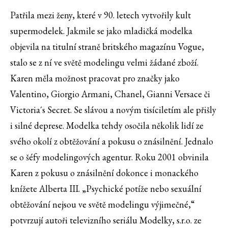
Patřila mezi ženy, které v 90. letech vytvořily kult
supermodelek. Jakmile se jako mladičká modelka
objevila na titulní straně britského magazínu Vogue,
stalo se z ní ve světě modelingu velmi žádané zboží.
Karen měla možnost pracovat pro značky jako
Valentino, Giorgio Armani, Chanel, Gianni Versace či
Victoria´s Secret. Se slávou a novým tisíciletím ale přišly
i silné deprese. Modelka tehdy osočila několik lidí ze
svého okolí z obtěžování a pokusu o znásilnění. Jednalo
se o šéfy modelingových agentur. Roku 2001 obvinila
Karen z pokusu o znásilnění dokonce i monackého
knížete Alberta III. „Psychické potíže nebo sexuální
obtěžování nejsou ve světě modelingu výjimečné,“
potvrzují autoři televizního seriálu Modelky, s.r.o. ze