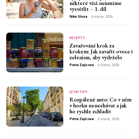
některé věci neumíme
vysvětlit – 1. díl
Nika Glosa
-
6 srpna, 2026
RECEPTY
Zavařování krok za
krokem: Jak zavařit ovoce i
zeleninu, aby vydrželo
Petra Zajícova
-
6 srpna, 2026
LETNÍ TIPY
Rozpálené auto: Co v něm
v horku nenechávat a jak
ho rychle zchladit
Petra Zajícova
-
6 srpna, 2026