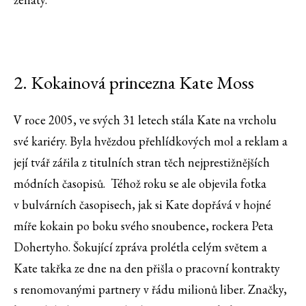
2. Kokainová princezna Kate Moss
V roce 2005, ve svých 31 letech stála Kate na vrcholu
své kariéry. Byla hvězdou přehlídkových mol a reklam a
její tvář zářila z titulních stran těch nejprestižnějších
módních časopisů. Téhož roku se ale objevila fotka
v bulvárních časopisech, jak si Kate dopřává v hojné
míře kokain po boku svého snoubence, rockera Peta
Dohertyho. Šokující zpráva prolétla celým světem a
Kate takřka ze dne na den přišla o pracovní kontrakty
s renomovanými partnery v řádu milionů liber. Značky,