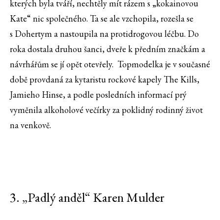
kterých byla tváří, nechtěly mít rázem s „kokainovou
Kate“ nic společného. Ta se ale vzchopila, rozešla se
s Dohertym a nastoupila na protidrogovou léčbu. Do
roka dostala druhou šanci, dveře k předním značkám a
návrhářům se jí opět otevřely. Topmodelka je v současné
době provdaná za kytaristu rockové kapely The Kills,
Jamieho Hinse, a podle posledních informací prý
vyměnila alkoholové večírky za poklidný rodinný život
na venkově.
3. „Padlý anděl“ Karen Mulder