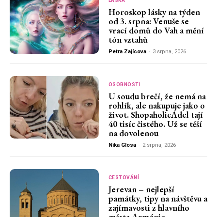
LÁSKA
Horoskop lásky na týden
od 3. srpna: Venuše se
vrací domů do Vah a mění
tón vztahů
Petra Zajícova
-
3 srpna, 2026
OSOBNOSTI
U soudu brečí, že nemá na
rohlík, ale nakupuje jako o
život. ShopaholicAdel tají
40 tisíc čistého. Už se těší
na dovolenou
Nika Glosa
-
2 srpna, 2026
CESTOVÁNÍ
Jerevan – nejlepší
památky, tipy na návštěvu a
zajímavosti z hlavního
města Arménie