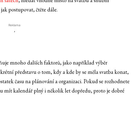
ch šatech
, hledat vhodné místo na svatbu a snubní
jak postupovat, čtěte dále.
Reklama
'
vňuje mnoho dalších faktorů, jako například výběr
krétní představu o tom, kdy a kde by se měla svatba konat,
dostatek času na plánování a organizaci. Pokud se rozhodnete
u mít kalendář plný i několik let dopředu, proto je dobré