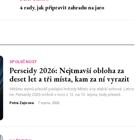
4 rady, jak připravit zahradu na jaro
SPOLEČNOST
Perseidy 2026: Nejtmavší obloha za
deset let a tři místa, kam za ní vyrazit
Většinu srpnů přezáří padající hvězdy Měsíc a ty slabší schová. Letos
ne. Perseidy 2026 vrcholí v noci z 12. na 13. srpna, tedy přesně...
Petra Zajícova
-
7 srpna, 2026