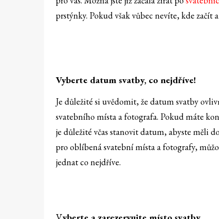
pro vás. Možná jste již začala zírat po
svatební
prstýnky. Pokud však vůbec nevíte, kde začít a 
Vyberte datum svatby, co nejdříve!
Je důležité si uvědomit, že datum svatby ovli
svatebního místa a fotografa. Pokud máte kon
je důležité včas stanovit datum, abyste měli 
pro oblíbená svatební místa a fotografy, můžo
jednat co nejdříve.
V
yberte a zarezervujte místo svatby