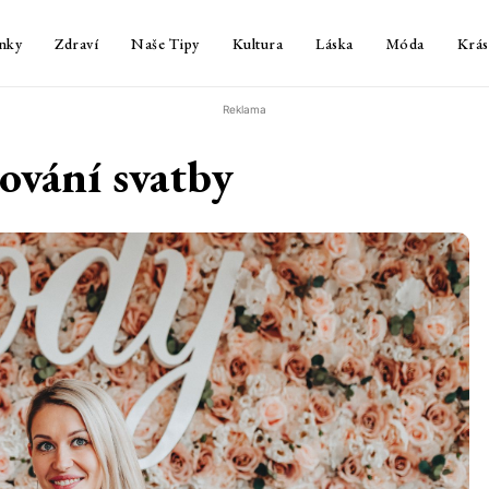
nky
Zdraví
Naše Tipy
Kultura
Láska
Móda
Krás
Reklama
ování svatby