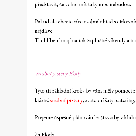
představit, že volno mít taky moc nebudou.
Pokud ale chcete více osobní obřad s církevním
nejdříve.
Ti oblíbení mají na rok zaplněné víkendy a na
Snubní prsteny Elody
Tyto tři základní kroky by vám měly pomoci za
krásné
snubní prsteny
, svatební šaty, catering
Přejeme úspěšné plánování vaší svatby v klidu
Za Elody,