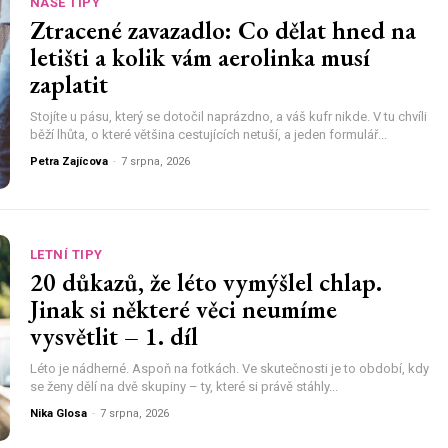
NAŠE TIPY
Ztracené zavazadlo: Co dělat hned na
letišti a kolik vám aerolinka musí
zaplatit
Stojíte u pásu, který se dotočil naprázdno, a váš kufr nikde. V tu chvíli
běží lhůta, o které většina cestujících netuší, a jeden formulář...
Petra Zajícova
-
7 srpna, 2026
LETNÍ TIPY
20 důkazů, že léto vymýšlel chlap.
Jinak si některé věci neumíme
vysvětlit – 1. díl
Léto je nádherné. Aspoň na fotkách. Ve skutečnosti je to období, kdy
se ženy dělí na dvě skupiny – ty, které si právě stáhly...
Nika Glosa
-
7 srpna, 2026