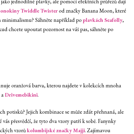
jako jednodílné plavky, ale pomocí efektních průřezů dají
onokiny Twiddle Twister
od značky Banana Moon, které
kem minimalismu? Sáhněte například po
plavkách Seafolly
,
okud chcete upoutat pozornost na váš pas, sáhněte po
minuje oranžová barva, kterou najdete v kolekcích mnoha
a
Drivemebikini
.
vých potisků? Jejich kombinace se může zdát přehnaná, ale
ré vás přesvědčí, že tyto dva vzory patří k sobě. Fanynky
pických vzorů
kolumbijské značky Majji
. Zajímavou