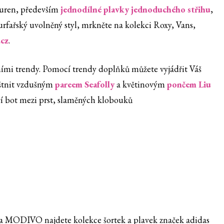
uren, především
jednodílné plavky jednoduchého střihu
,
rfařský uvolněný styl, mrkněte na kolekci Roxy, Vans,
cz
.
ími trendy. Pomocí trendy doplňků můžete vyjádřit Váš
láštnit vzdušným
pareem Seafolly
a květinovým
pončem Liu
ví bot mezi prst, slaměných klobouků
 Na MODIVO najdete kolekce šortek a plavek značek adidas