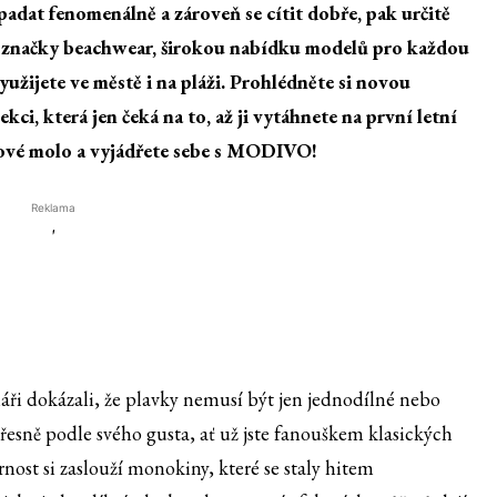
adat fenomenálně a zároveň se cítit dobře, pak určitě
ší značky beachwear, širokou nabídku modelů pro každou
žijete ve městě i na pláži. Prohlédněte si novou
i, která jen čeká na to, až ji vytáhnete na první letní
kové molo a vyjádřete sebe s MODIVO!
Reklama
'
i dokázali, že plavky nemusí být jen jednodílné nebo
sně podle svého gusta, ať už jste fanouškem klasických
nost si zaslouží monokiny, které se staly hitem