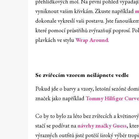
přehlídkových mol. Na první pohled vypadají 
vyniknout vašim křivkám. Zkuste například
m
dokonale vykreslí vaši postavu. Jste fanouš
které pomocí průstřihů zvýrazňují poprosí. P
plavkách ve stylu
Wrap Around
.
Se zvířecím vzorem nešlápnete vedle
Pokud jde o barvy a vzory, letošní sezóně do
značek jako například
Tommy Hilfiger Curve
Co by to bylo za léto bez zvířecích a květino
stačí se podívat na
návrhy značky Guess
, kte
výrazných outfitů jistě potěší široký výběr tro