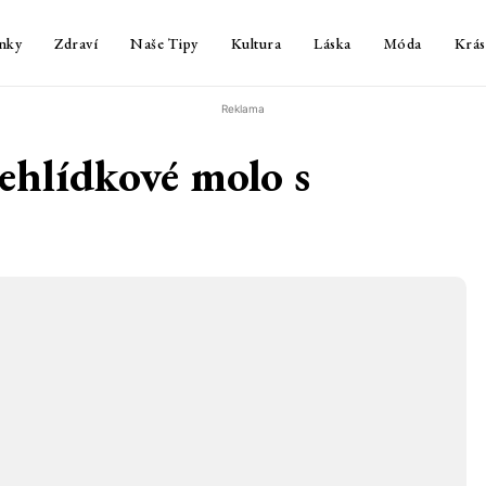
nky
Zdraví
Naše Tipy
Kultura
Láska
Móda
Krás
Reklama
ehlídkové molo s