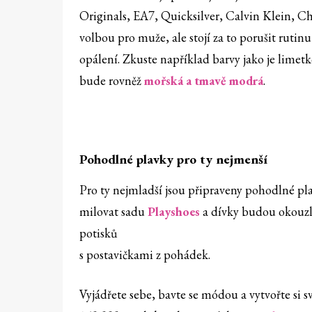
Originals, EA7, Quicksilver, Calvin Klein, Ch
volbou pro muže, ale stojí za to porušit ruti
opálení. Zkuste například barvy jako je limetk
bude rovněž
mořská a tmavě modrá
.
Pohodlné plavky pro ty nejmenší
Pro ty nejmladší jsou připraveny pohodlné p
milovat sadu
Playshoes
a dívky budou okouz
potisků
s postavičkami z pohádek.
Vyjádřete sebe, bavte se módou a vytvořte si svů