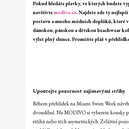
Pokud hledáte plavky, ve kterých budete vyp
navštivte
modivo.cz
. Najdete zde ty nejlep
postavu a mnoho módních doplňků, které vyu
dámskou, pánskou a dětskou beachwear kolekc
výlet plný slunce. Proměňte pláž v přehlíd
Upoutejte pozornost zajímavými střihy
Během přehlídek na Miami Swim Week návrhář
dvoudílné. Na MODIVO si vyberete kousky pře
střihů nebo těch asymetrických. Zvláštní pozor