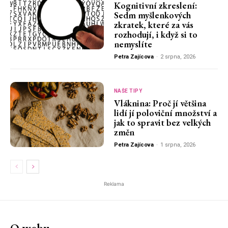
Kognitivní zkreslení:
Sedm myšlenkových
zkratek, které za vás
rozhodují, i když si to
nemyslíte
Petra Zajícova
-
2 srpna, 2026
NAŠE TIPY
Vláknina: Proč jí většina
lidí jí poloviční množství a
jak to spravit bez velkých
změn
Petra Zajícova
-
1 srpna, 2026
Reklama
O webu