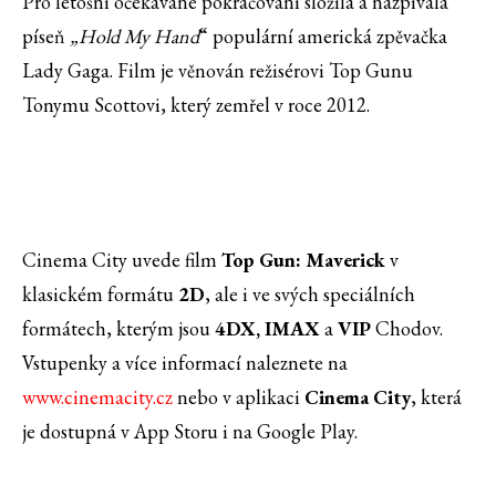
Pro letošní očekávané pokračování složila a nazpívala
píseň
„Hold My Hand
“ populární americká zpěvačka
Lady Gaga. Film je věnován režisérovi Top Gunu
Tonymu Scottovi, který zemřel v roce 2012.
Cinema City uvede film
Top Gun: Maverick
v
klasickém formátu
2D
, ale i ve svých speciálních
formátech, kterým jsou
4DX, IMAX
a
VIP
Chodov.
Vstupenky a více informací naleznete na
www.cinemacity.cz
nebo v aplikaci
Cinema City
, která
je dostupná v App Storu i na Google Play.