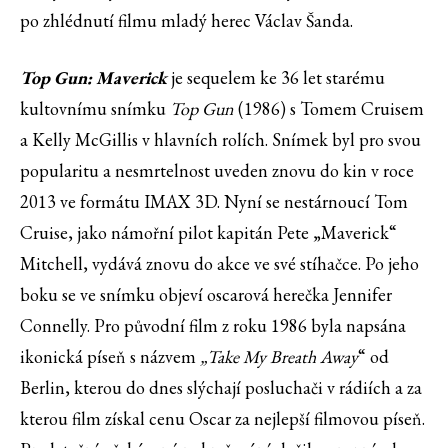
po zhlédnutí filmu mladý herec Václav Šanda.
Top Gun: Maverick
je sequelem ke 36 let starému
kultovnímu snímku
Top Gun
(1986) s Tomem Cruisem
a Kelly McGillis v hlavních rolích. Snímek byl pro svou
popularitu a nesmrtelnost uveden znovu do kin v roce
2013 ve formátu IMAX 3D. Nyní se nestárnoucí Tom
Cruise, jako námořní pilot kapitán Pete „Maverick“
Mitchell, vydává znovu do akce ve své stíhačce. Po jeho
boku se ve snímku objeví oscarová herečka Jennifer
Connelly. Pro původní film z roku 1986 byla napsána
ikonická píseň s názvem
„Take My Breath Away
“ od
Berlin, kterou do dnes slýchají posluchači v rádiích a za
kterou film získal cenu Oscar za nejlepší filmovou píseň.