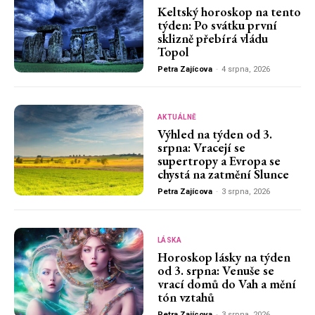
Keltský horoskop na tento
týden: Po svátku první
sklizně přebírá vládu
Topol
Petra Zajícova
-
4 srpna, 2026
AKTUÁLNĚ
Výhled na týden od 3.
srpna: Vracejí se
supertropy a Evropa se
chystá na zatmění Slunce
Petra Zajícova
-
3 srpna, 2026
LÁSKA
Horoskop lásky na týden
od 3. srpna: Venuše se
vrací domů do Vah a mění
tón vztahů
Petra Zajícova
-
3 srpna, 2026