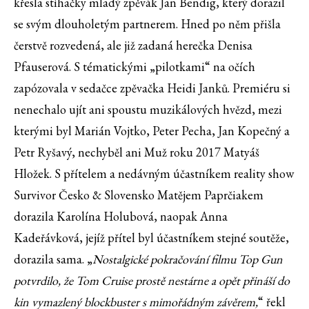
křesla stíhačky mladý zpěvák Jan Bendig, který dorazil
se svým dlouholetým partnerem. Hned po něm přišla
čerstvě rozvedená, ale již zadaná herečka Denisa
Pfauserová. S tématickými „pilotkami“ na očích
zapózovala v sedačce zpěvačka Heidi Janků. Premiéru si
nenechalo ujít ani spoustu muzikálových hvězd, mezi
kterými byl Marián Vojtko, Peter Pecha, Jan Kopečný a
Petr Ryšavý, nechyběl ani Muž roku 2017 Matyáš
Hložek. S přítelem a nedávným účastníkem reality show
Survivor Česko & Slovensko Matějem Paprčiakem
dorazila Karolína Holubová, naopak Anna
Kadeřávková, jejíž přítel byl účastníkem stejné soutěže,
dorazila sama. „
Nostalgické pokračování filmu Top Gun
potvrdilo, že Tom Cruise prostě nestárne a opět přináší do
kin vymazlený blockbuster s mimořádným závěrem,
“ řekl