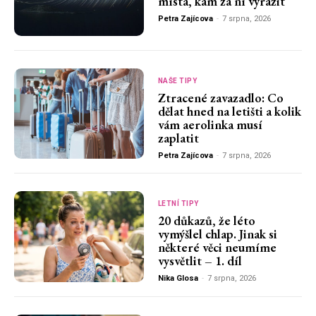
místa, kam za ní vyrazit
Petra Zajícova
-
7 srpna, 2026
NAŠE TIPY
Ztracené zavazadlo: Co
dělat hned na letišti a kolik
vám aerolinka musí
zaplatit
Petra Zajícova
-
7 srpna, 2026
LETNÍ TIPY
20 důkazů, že léto
vymýšlel chlap. Jinak si
některé věci neumíme
vysvětlit – 1. díl
Nika Glosa
-
7 srpna, 2026