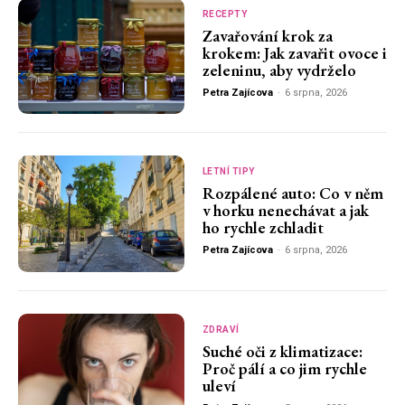
RECEPTY
Zavařování krok za
krokem: Jak zavařit ovoce i
zeleninu, aby vydrželo
Petra Zajícova
-
6 srpna, 2026
LETNÍ TIPY
Rozpálené auto: Co v něm
v horku nenechávat a jak
ho rychle zchladit
Petra Zajícova
-
6 srpna, 2026
ZDRAVÍ
Suché oči z klimatizace:
Proč pálí a co jim rychle
uleví