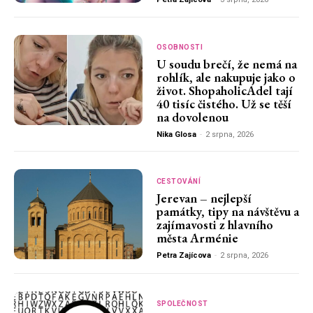
OSOBNOSTI
U soudu brečí, že nemá na
rohlík, ale nakupuje jako o
život. ShopaholicAdel tají
40 tisíc čistého. Už se těší
na dovolenou
Nika Glosa
-
2 srpna, 2026
CESTOVÁNÍ
Jerevan – nejlepší
památky, tipy na návštěvu a
zajímavosti z hlavního
města Arménie
Petra Zajícova
-
2 srpna, 2026
SPOLEČNOST