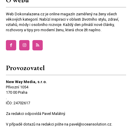
Web Dokonalazena.cz je online magazín zaměřený na ženy všech
věkových kategorií. Nabízí inspiraci v oblasti životního stylu, zdraví,
vztahů, módy i osobního rozvoje. Každý den přináší nové články,
rozhovory a tipy pro moderní ženu, která chce žít naplno.
Provozovatel
New Way Media, s.r.o.
Přívozní 1054
170 00 Praha
.
IČO: 24702617
Za redakci odpovídá Pavel Malátný.
V případě dotazů na redakci pište na pavel@oceansolution.cz.