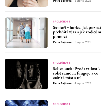
Petra Zajícova
-
5 srpna, 2026
SPOLEČNOST
Senioři v horku: Jak poznat
přehřátí včas a jak rodičům
pomoct
Petra Zajícova
-
5 srpna, 2026
SPOLEČNOST
Sebesoucit: Proč tvrdost k
sobě samé nefunguje a co
zabírá místo ní
Petra Zajícova
-
4 srpna, 2026
SPOLEČNOST