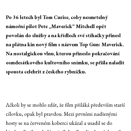
'
Po 36 letech byl Tom Curise, coby nesmrtelný
námořní pilot Pete „Maverick“ Mitchell opět
povolán do služby a na křídlech své stíhačky přinesl
na plátna kin nový film s názvem Top Gun: Maverick.
Na nostalgickou vlnu, kterou přineslo pokračování
osmdesátkového kultovního snímku, se přišla naladit
spousta celebrit z českého rybníčku.
Ačkoli by se mohlo zdát, že film přiláká především starší
cílovku, opak byl pravdou. Mezi prvními nadšenými
hosty se na červeném koberci ukázal a usadil se do