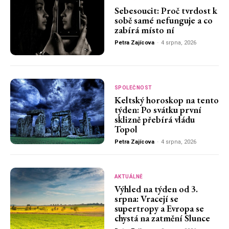
Sebesoucit: Proč tvrdost k
sobě samé nefunguje a co
zabírá místo ní
Petra Zajícova
-
4 srpna, 2026
SPOLEČNOST
Keltský horoskop na tento
týden: Po svátku první
sklizně přebírá vládu
Topol
Petra Zajícova
-
4 srpna, 2026
AKTUÁLNĚ
Výhled na týden od 3.
srpna: Vracejí se
supertropy a Evropa se
chystá na zatmění Slunce