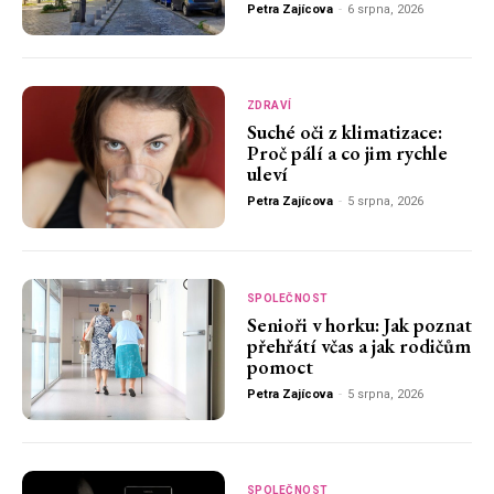
Petra Zajícova
-
6 srpna, 2026
ZDRAVÍ
Suché oči z klimatizace:
Proč pálí a co jim rychle
uleví
Petra Zajícova
-
5 srpna, 2026
SPOLEČNOST
Senioři v horku: Jak poznat
přehřátí včas a jak rodičům
pomoct
Petra Zajícova
-
5 srpna, 2026
SPOLEČNOST