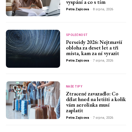
vyspání a co s tím
Petra Zajícova
-
8 srpna, 2026
SPOLEČNOST
Perseidy 2026: Nejtmavší
obloha za deset let a tři
místa, kam za ní vyrazit
Petra Zajícova
-
7 srpna, 2026
NAŠE TIPY
Ztracené zavazadlo: Co
dělat hned na letišti a kolik
vám aerolinka musí
zaplatit
Petra Zajícova
-
7 srpna, 2026