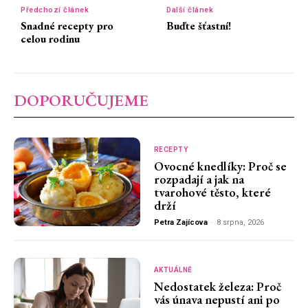
Předchozí článek
Další článek
Snadné recepty pro
Buďte šťastní!
celou rodinu
DOPORUČUJEME
RECEPTY
Ovocné knedlíky: Proč se
rozpadají a jak na
tvarohové těsto, které
drží
Petra Zajícova
-
8 srpna, 2026
AKTUÁLNĚ
Nedostatek železa: Proč
vás únava nepustí ani po