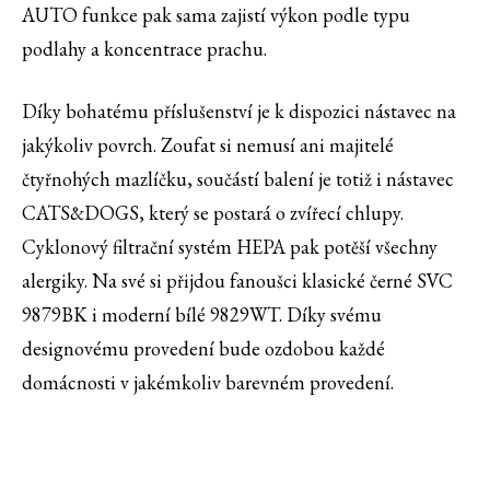
AUTO funkce pak sama zajistí výkon podle typu
podlahy a koncentrace prachu.
Díky bohatému příslušenství je k dispozici nástavec na
jakýkoliv povrch. Zoufat si nemusí ani majitelé
čtyřnohých mazlíčku, součástí balení je totiž i nástavec
CATS&DOGS, který se postará o zvířecí chlupy.
Cyklonový filtrační systém HEPA pak potěší všechny
alergiky. Na své si přijdou fanoušci klasické černé SVC
9879BK i moderní bílé 9829WT. Díky svému
designovému provedení bude ozdobou každé
domácnosti v jakémkoliv barevném provedení.