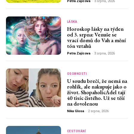
Petra Zajícova
-
3 srpna, 2026
LÁSKA
Horoskop lásky na týden
od 3. srpna: Venuše se
vrací domů do Vah a mění
tón vztahů
Petra Zajícova
-
3 srpna, 2026
OSOBNOSTI
U soudu brečí, že nemá na
rohlík, ale nakupuje jako o
život. ShopaholicAdel tají
40 tisíc čistého. Už se těší
na dovolenou
Nika Glosa
-
2 srpna, 2026
CESTOVÁNÍ