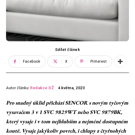
Sdílet článek
Facebook
X
Pinterest
Autor článku:
Redakce DŽ
4 května, 2023
Pro snadný úklid přichází SENCOR s novým tyčovým
vysavačem 3 v 1 SVC 9829WT nebo SVC 9879BK,
který vysaje i v tom nejhlubším a nejméně dostupném
koutě. Vysaje jakýkoliv povrch, i chlupy z čtyřnohých