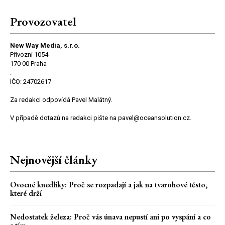
Provozovatel
New Way Media, s.r.o.
Přívozní 1054
170 00 Praha
.
IČO: 24702617
Za redakci odpovídá Pavel Malátný.
V případě dotazů na redakci pište na pavel@oceansolution.cz.
Nejnovější články
Ovocné knedlíky: Proč se rozpadají a jak na tvarohové těsto,
které drží
Nedostatek železa: Proč vás únava nepustí ani po vyspání a co