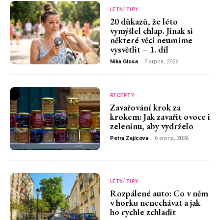
LETNÍ TIPY
20 důkazů, že léto
vymýšlel chlap. Jinak si
některé věci neumíme
vysvětlit – 1. díl
Nika Glosa
-
7 srpna, 2026
RECEPTY
Zavařování krok za
krokem: Jak zavařit ovoce i
zeleninu, aby vydrželo
Petra Zajícova
-
6 srpna, 2026
LETNÍ TIPY
Rozpálené auto: Co v něm
v horku nenechávat a jak
ho rychle zchladit